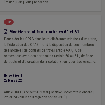
Érosion
|
Sols
|
Boue
|
Inondation
|
ISP
Modèle
Modèles relatifs aux articles 60 et 61
Pour aider les CPAS dans leurs différentes missions d’insertion,
la Fédération des CPAS met à la disposition de ses membres
des modèles de contrats de travail article 60, § 7, de
conventions avec des partenaires (article 60 ou 61), de fiche
de poste et d'évaluation de la collaboration. Vous trouverez, ici,
les modèles de contrats et de conventions de mise à
disposition pour les "Article 60, § 7". Les modèles de
[Mise à jour]
conventions ont été adaptés suite à la réforme de 2025.
27 Mars 2026
Article 60/61
|
Accident du travail
|
Insertion socioprofessionnelle
|
Projet individualisé d'intégration sociale (PIIS)
|