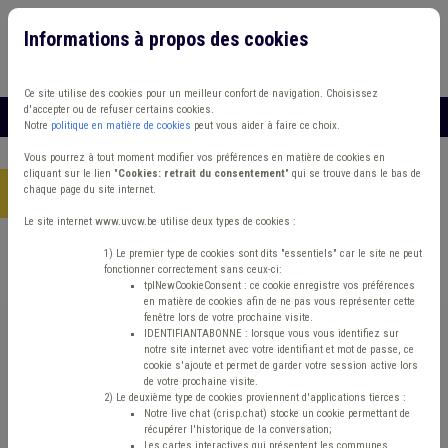
Informations à propos des cookies
Connexion
Vous travaillez dans un/une
Ce site utilise des cookies pour un meilleur confort de navigation. Choisissez
d'accepter ou de refuser certains cookies.
MENU
Notre
politique en matière de cookies
peut vous aider à faire ce choix.
Vous pourrez à tout moment modifier vos préférences en matière de cookies en
cliquant sur le lien "
Cookies: retrait du consentement
" qui se trouve dans le bas de
chaque page du site internet.
Accueil
> Accident du travail Assurance Décès Sols
Le site internet www.uvcw.be utilise deux types de cookies :
Trouver un contenu
1) Le premier type de cookies sont dits "essentiels" car le site ne peut
fonctionner correctement sans ceux-ci:
tplNewCookieConsent : ce cookie enregistre vos préférences
en matière de cookies afin de ne pas vous représenter cette
Accident du travail Assurance Décès
fenêtre lors de votre prochaine visite.
IDENTIFIANTABONNE : lorsque vous vous identifiez sur
Sols
notre site internet avec votre identifiant et mot de passe, ce
cookie s'ajoute et permet de garder votre session active lors
de votre prochaine visite.
2) Le deuxième type de cookies proviennent d'applications tierces :
Matière(s) principale(s)
Notre live chat (crisp.chat) stocke un cookie permettant de
récupérer l'historique de la conversation;
Les cartes interactives qui présentent les communes