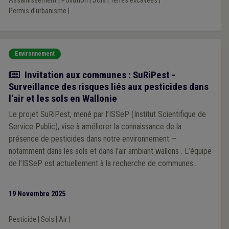
Assainissement
|
Pollution
|
Sols
|
Terres excavées
|
Permis d'urbanisme
|
...
Environnement
Actualité
Invitation aux communes : SuRiPest -
Surveillance des risques liés aux pesticides dans
l'air et les sols en Wallonie
Le projet SuRiPest, mené par l’ISSeP (Institut Scientifique de
Service Public), vise à améliorer la connaissance de la
présence de pesticides dans notre environnement —
notamment dans les sols et dans l’air ambiant wallons . L’équipe
de l’ISSeP est actuellement à la recherche de communes
volontaires pour participer à cette démarche, ce qui offrira
l’opportunité de contribuer à une meilleure connaissance de la
19 Novembre 2025
présence de pesticides dans les sols wallons.
Pesticide
|
Sols
|
Air
|