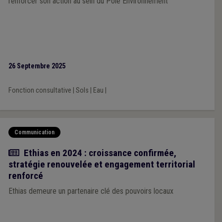
renforcer son action au sein du Pôle Environnement
26 Septembre 2025
Fonction consultative
|
Sols
|
Eau
|
Communication
Actualité
Ethias en 2024 : croissance confirmée,
stratégie renouvelée et engagement territorial
renforcé
Ethias demeure un partenaire clé des pouvoirs locaux