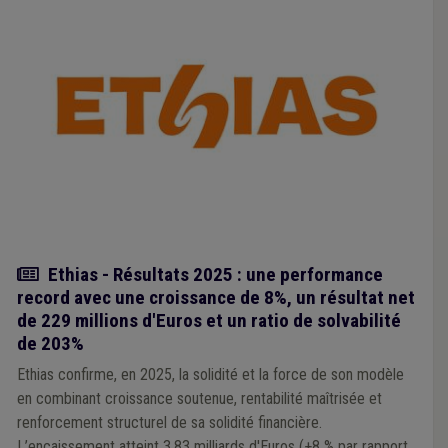
Actualité
Ethias - Résultats 2025 : une performance
record avec une croissance de 8%, un résultat net
de 229 millions d'Euros et un ratio de solvabilité
de 203%
Ethias confirme, en 2025, la solidité et la force de son modèle
en combinant croissance soutenue, rentabilité maîtrisée et
renforcement structurel de sa solidité financière.
L’encaissement atteint 3,83 milliards d'Euros (+8 % par rapport