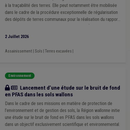
Prime
(1)
Prix
(1)
à la traçabilité des terres. Elle peut notamment être mobilisée
Projet individualisé d'intégration sociale (PIIS)
(1)
dans le cadre de la procédure exceptionnelle de régularisation
Habitat léger
(1)
Agent contractuel
(1)
des dépôts de terres communaux pour la réalisation du rapport
Mise à disposition
(1)
Chauffage
(1)
Transition
(1)
sur la qualité des terres à déposer sur la plateforme Walterre
Plan de relance
(1)
Mandataire
(1)
Nucléaire
(1)
pour le 30 octobre 2026.
Pêche
(1)
Pension
(1)
Permis de conduire
(1)
Inami
(1)
2 Juillet 2026
Insertion sociale
(1)
Investissement
(1)
Location
(1)
Énergie
(1)
Enseignement
(1)
Entrepreneur
(1)
Assainissement
|
Sols
|
Terres excavées
|
Entreprise
(1)
Droit d'enregistrement, d'hypothèque et de greffe
(1)
Éclairage public
(1)
Égouttage
(1)
Gouvernance
(1)
Grades légaux
(1)
Immatriculation
(1)
Impétrants
(1)
Environnement
Implantation commerciale
(1)
Étudiant
(1)
Évaluation
(1)
Facture
(1)
Fédasil
(1)
Fonction consultative
(1)
Actualité
Lancement d’une étude sur le bruit de fond
Cadastre
(1)
Absentéisme
(1)
Canalisation
(1)
en PFAS dans les sols wallons
Antenne
(1)
Architecte
(1)
Archives
(1)
Aide juridique
(1)
Administration
(1)
Agent statutaire
(1)
Dans le cadre de ses missions en matière de protection de
Concurrence
(1)
Cultes
(1)
Cumul
(1)
l’environnement et de gestion des sols, la Région wallonne initie
Décentralisation
(1)
Chômage
(1)
Conseil communal
(1)
une étude sur le bruit de fond en PFAS dans les sols wallons
Conseil de police
(1)
Construction
(1)
dans un objectif exclusivement scientifique et environnemental.