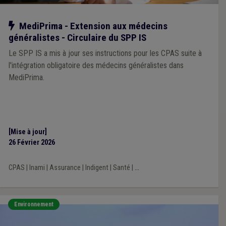
Notre action
MediPrima - Extension aux médecins
généralistes - Circulaire du SPP IS
Le SPP IS a mis à jour ses instructions pour les CPAS suite à
l'intégration obligatoire des médecins généralistes dans
MediPrima.
[Mise à jour]
26 Février 2026
CPAS
|
Inami
|
Assurance
|
Indigent
|
Santé
|
...
Environnement