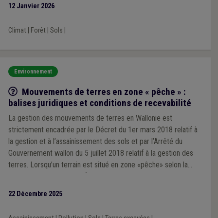
12 Janvier 2026
Climat
|
Forêt
|
Sols
|
Environnement
Q/R
Mouvements de terres en zone « pêche » :
balises juridiques et conditions de recevabilité
La gestion des mouvements de terres en Wallonie est
strictement encadrée par le Décret du 1er mars 2018 relatif à
la gestion et à l’assainissement des sols et par l’Arrêté du
Gouvernement wallon du 5 juillet 2018 relatif à la gestion des
terres. Lorsqu’un terrain est situé en zone «pêche» selon la
Banque de Données de l’État des Sols, des obligations
particulières s’imposent.
22 Décembre 2025