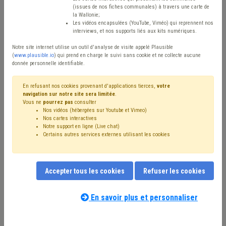
Type de contenu
(issues de nos fiches communales) à travers une carte de
la Wallonie;
Avis / Actions
Les vidéos encapsulées (YouTube, Viméo) qui reprennent nos
interviews, et nos supports liés aux kits numériques.
Réinitialiser
Notre site internet utilise un outil d'analyse de visite appelé Plausible
(
www.plausible.io
) qui prend en charge le suivi sans cookie et ne collecte aucune
donnée personnelle identifiable.
Filtrer cette requête avec des mots-clés
En refusant nos cookies provenant d'applications tierces,
votre
navigation sur notre site sera limitée
.
Vous ne
pourrez pas
consulter
Nos vidéos (hébergées sur Youtube et Vimeo)
⇒ Sols
(
retirer le mot clé
)
Assainissement
(46)
Nos cartes interactives
Notre support en ligne (Live chat)
⇒ Assurance
(
retirer le mot clé
)
Pollution
(38)
Certains autres services externes utilisant les cookies
Terres excavées
(36)
Inondation
(23)
⇒ Décès
(
retirer le mot clé
)
⇒ Accident du travail
(
retirer le mot clé
)
Déchet
(13)
Accepter tous les cookies
Refuser les cookies
Coronavirus
(12)
Calamité
(10)
Chantier
(9)
Eau
(9)
Article 60/61
(8)
Permis d'urbanisme
(7)
Santé
(7)
Friche
(6)
Voirie
(6)
CDLD
(6)
CoDT
(5)
CPAS
(4)
En savoir plus et personnaliser
Notre expert(e) associé(e) au terme
Agriculture
(4)
État civil
(4)
Indigent
(4)
que vous recherchez
(merci de prendre
Maladie professionnelle
(4)
Boue
(4)
Responsabilité
(4)
connaissance de notre
politique d'assistance-
Population
(4)
Urbanisme
(4)
Contrat
(3)
Qualité
(3)