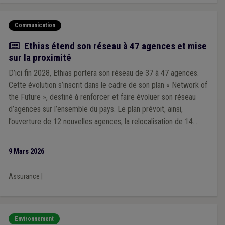
Communication
Actualité
Ethias étend son réseau à 47 agences et mise
sur la proximité
D’ici fin 2028, Ethias portera son réseau de 37 à 47 agences.
Cette évolution s’inscrit dans le cadre de son plan « Network of
the Future », destiné à renforcer et faire évoluer son réseau
d’agences sur l’ensemble du pays. Le plan prévoit, ainsi,
l’ouverture de 12 nouvelles agences, la relocalisation de 14
implantations et la modernisation de l’ensemble du réseau au
cours des trois prochaines années.
9 Mars 2026
Assurance
|
Environnement