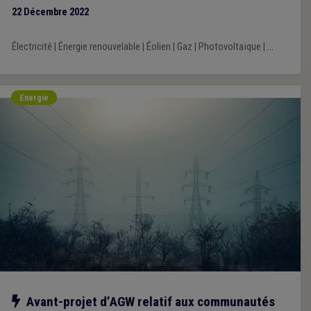
autonome est réservé à un nombre déterminé d’activités,
22 Décembre 2022
desquelles l’activité de production d’énergie est actuellement
exclue.
Électricité
|
Énergie renouvelable
|
Éolien
|
Gaz
|
Photovoltaïque
|
...
Energie
Notre action
Avant-projet d’AGW relatif aux communautés