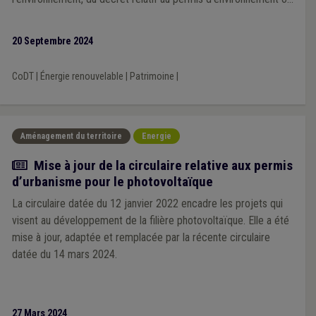
encore du CoDT qui sont destinées à accélérer les procédures
de délivrance des permis relatifs à des projets d’énergie
20 Septembre 2024
renouvelable.
CoDT
|
Énergie renouvelable
|
Patrimoine
|
Aménagement du territoire
Energie
Actualité
Mise à jour de la circulaire relative aux permis
d’urbanisme pour le photovoltaïque
La circulaire datée du 12 janvier 2022 encadre les projets qui
visent au développement de la filière photovoltaïque. Elle a été
mise à jour, adaptée et remplacée par la récente circulaire
datée du 14 mars 2024.
27 Mars 2024