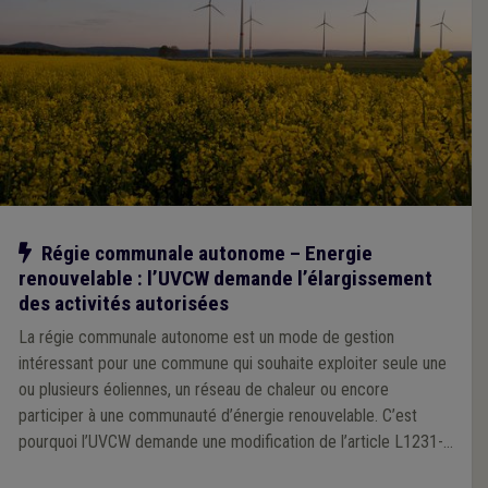
Notre action
Régie communale autonome – Energie
renouvelable : l’UVCW demande l’élargissement
des activités autorisées
La régie communale autonome est un mode de gestion
intéressant pour une commune qui souhaite exploiter seule une
ou plusieurs éoliennes, un réseau de chaleur ou encore
participer à une communauté d’énergie renouvelable. C’est
pourquoi l’UVCW demande une modification de l’article L1231-4
du CDLD car le recours à la création d’une régie communale