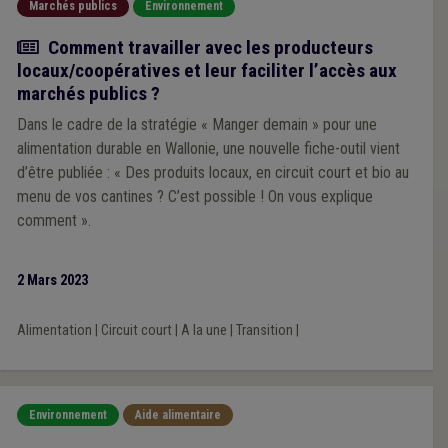
Marchés publics
Environnement
Actualité
Comment travailler avec les producteurs
locaux/coopératives et leur faciliter l’accès aux
marchés publics ?
Dans le cadre de la stratégie « Manger demain » pour une
alimentation durable en Wallonie, une nouvelle fiche-outil vient
d’être publiée : « Des produits locaux, en circuit court et bio au
menu de vos cantines ? C’est possible ! On vous explique
comment ».
2 Mars 2023
Alimentation
|
Circuit court
|
A la une
|
Transition
|
Environnement
Aide alimentaire