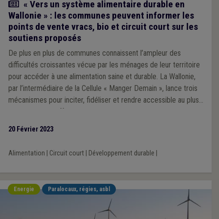
Actualité
« Vers un système alimentaire durable en
Wallonie » : les communes peuvent informer les
points de vente vracs, bio et circuit court sur les
soutiens proposés
De plus en plus de communes connaissent l’ampleur des
difficultés croissantes vécue par les ménages de leur territoire
pour accéder à une alimentation saine et durable. La Wallonie,
par l’intermédiaire de la Cellule « Manger Demain », lance trois
mécanismes pour inciter, fidéliser et rendre accessible au plus
grand nombre l’offre des secteurs vrac, bio et circuit court. Les
communes peuvent informer les points de vente sur ces aides
20 Février 2023
limitées dans le temps.
Alimentation
|
Circuit court
|
Développement durable
|
Energie
Paralocaux, régies, asbl