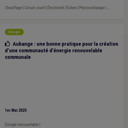
Chauffage
|
Circuit court
|
Électricité
|
Éolien
|
Photovoltaïque
|
...
Energie
Bonne pratique
Aubange : une bonne pratique pour la création
d’une communauté d’énergie renouvelable
communale
1er Mai 2025
Énergie renouvelable
|