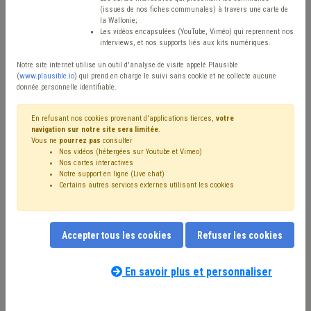
(issues de nos fiches communales) à travers une carte de
Avis / Actions
la Wallonie;
Les vidéos encapsulées (YouTube, Viméo) qui reprennent nos
Réinitialiser
interviews, et nos supports liés aux kits numériques.
Notre site internet utilise un outil d'analyse de visite appelé Plausible
(
www.plausible.io
) qui prend en charge le suivi sans cookie et ne collecte aucune
donnée personnelle identifiable.
Filtrer cette requête avec des mots-clés
En refusant nos cookies provenant d'applications tierces,
votre
navigation sur notre site sera limitée
.
Vous ne
pourrez pas
consulter
⇒ Énergie renouvelable
(
retirer le mot clé
)
Nos vidéos (hébergées sur Youtube et Vimeo)
⇒ Circuit court
(
retirer le mot clé
)
Crise énergétique
(10)
Nos cartes interactives
Chauffage
(8)
Réseau
(8)
Éolien
(8)
Électricité
(6)
Notre support en ligne (Live chat)
Certains autres services externes utilisant les cookies
Photovoltaïque
(6)
Transition
(5)
Alimentation
(5)
Appel à projet
(4)
Développement durable
(3)
Économie
(3)
Bois
(3)
ADL
(3)
Bâtiment
(3)
Rénovation énergétique
(2)
Subvention
(2)
Accepter tous les cookies
Refuser les cookies
Économie circulaire
(2)
Commerce
(2)
Entrepreneur
(2)
Nos experts associés au terme que
Entreprise
(2)
PEB
(2)
Investissement
(2)
vous recherchez
(merci de prendre
En savoir plus et personnaliser
Libéralisation du marché de l'énergie
(1)
connaissance de notre
politique d'assistance-
Maison de repos
(1)
Mobilité
(1)
Patrimoine
(1)
conseil
) :
Établissement classé
(1)
Europe
(1)
Finances
(1)