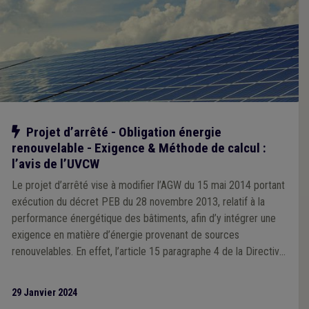
Notre action
Projet d’arrêté - Obligation énergie
renouvelable - Exigence & Méthode de calcul :
l’avis de l’UVCW
Le projet d’arrêté vise à modifier l’AGW du 15 mai 2014 portant
exécution du décret PEB du 28 novembre 2013, relatif à la
performance énergétique des bâtiments, afin d’y intégrer une
exigence en matière d’énergie provenant de sources
renouvelables. En effet, l’article 15 paragraphe 4 de la Directive
2018/2001 du Parlement et du Conseil du 11 décembre 2018
relative à la promotion de l’utilisation rationnelle de l’énergie
29 Janvier 2024
produite à partir de sources renouvelables impose que : « Les