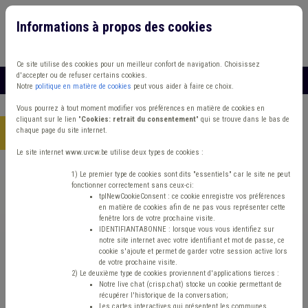
Informations à propos des cookies
Connexion
Vous travaillez dans un/une
Ce site utilise des cookies pour un meilleur confort de navigation. Choisissez
d'accepter ou de refuser certains cookies.
MENU
Notre
politique en matière de cookies
peut vous aider à faire ce choix.
Vous pourrez à tout moment modifier vos préférences en matière de cookies en
cliquant sur le lien "
Cookies: retrait du consentement
" qui se trouve dans le bas de
chaque page du site internet.
Accueil
> Circuit court Énergie renouvelable
Le site internet www.uvcw.be utilise deux types de cookies :
Trouver un contenu
1) Le premier type de cookies sont dits "essentiels" car le site ne peut
fonctionner correctement sans ceux-ci:
tplNewCookieConsent : ce cookie enregistre vos préférences
en matière de cookies afin de ne pas vous représenter cette
Circuit court Énergie renouvelable
fenêtre lors de votre prochaine visite.
IDENTIFIANTABONNE : lorsque vous vous identifiez sur
notre site internet avec votre identifiant et mot de passe, ce
cookie s'ajoute et permet de garder votre session active lors
Energie
de votre prochaine visite.
2) Le deuxième type de cookies proviennent d'applications tierces :
Notre live chat (crisp.chat) stocke un cookie permettant de
Type de contenu
récupérer l'historique de la conversation;
Les cartes interactives qui présentent les communes