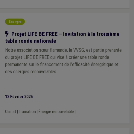
Energie
Notre action
Projet LIFE BE FREE – Invitation à la troisième
table ronde nationale
Notre association sœur flamande, la VVSG, est partie prenante
du projet LIFE BE FREE qui vise à créer une table ronde
permanente sur le financement de l’efficacité énergétique et
des énergies renouvelables.
12 Février 2025
Climat
|
Transition
|
Énergie renouvelable
|