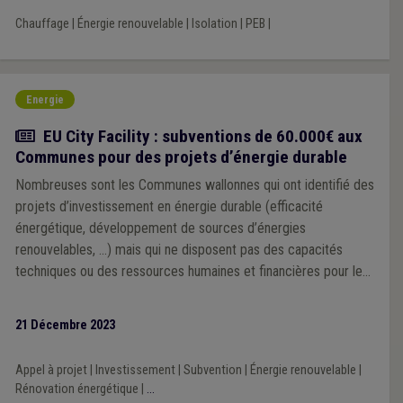
États membres introduisent, dans leurs réglementations et leurs
Chauffage
|
Énergie renouvelable
|
Isolation
|
PEB
|
codes en matière de construction, des mesures appropriées
afin d'augmenter la part de tous les types d'énergie provenant
de sources renouvelables dans le secteur de la construction".
Energie
Actualité
EU City Facility : subventions de 60.000€ aux
Communes pour des projets d’énergie durable
Nombreuses sont les Communes wallonnes qui ont identifié des
projets d’investissement en énergie durable (efficacité
énergétique, développement de sources d’énergies
renouvelables, …) mais qui ne disposent pas des capacités
techniques ou des ressources humaines et financières pour les
concrétiser. Le Programme EU City Facility a été créé
spécifiquement pour surmonter cet obstacle, et a récemment
21 Décembre 2023
ouvert son 6ème appel à projet.
Appel à projet
|
Investissement
|
Subvention
|
Énergie renouvelable
|
Rénovation énergétique
|
...