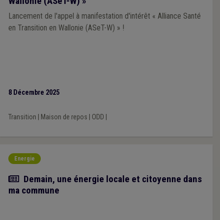
Wallonie (ASeT-W) »
Lancement de l'appel à manifestation d'intérêt « Alliance Santé
en Transition en Wallonie (ASeT-W) » !
8 Décembre 2025
Transition
|
Maison de repos
|
ODD
|
Energie
Article
Demain, une énergie locale et citoyenne dans
ma commune