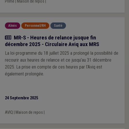
Prime
|
Maison de repos
|
Aînés
Personnel/RH
Santé
Actualité
MR-S - Heures de relance jusque fin
décembre 2025 - Circulaire Aviq aux MRS
La loi-programme du 18 juillet 2025 a prolongé la possibilité de
recourir aux heures de relance et ce jusqu’au 31 décembre
2025. La prise en compte de ces heures par l’Aviq est
également prolongée.
24 Septembre 2025
AVIQ
|
Maison de repos
|