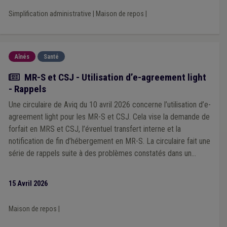
Simplification administrative
|
Maison de repos
|
Aînés
Santé
Actualité
MR-S et CSJ - Utilisation d’e-agreement light
- Rappels
Une circulaire de Aviq du 10 avril 2026 concerne l’utilisation d’e-
agreement light pour les MR-S et CSJ. Cela vise la demande de
forfait en MRS et CSJ, l’éventuel transfert interne et la
notification de fin d’hébergement en MR-S. La circulaire fait une
série de rappels suite à des problèmes constatés dans un
nombre limité de services.
15 Avril 2026
Maison de repos
|