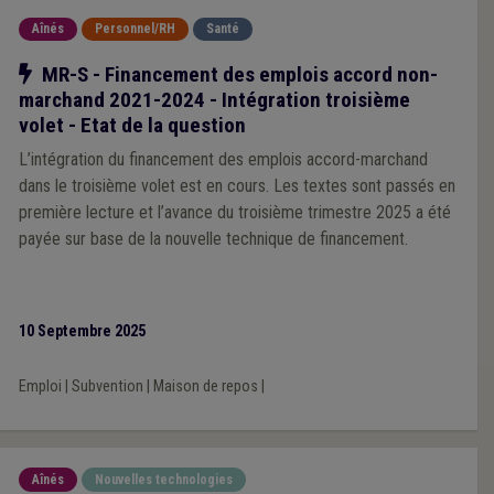
Aînés
Personnel/RH
Santé
Notre action
MR-S - Financement des emplois accord non-
marchand 2021-2024 - Intégration troisième
volet - Etat de la question
L’intégration du financement des emplois accord-marchand
dans le troisième volet est en cours. Les textes sont passés en
première lecture et l’avance du troisième trimestre 2025 a été
payée sur base de la nouvelle technique de financement.
10 Septembre 2025
Emploi
|
Subvention
|
Maison de repos
|
Aînés
Nouvelles technologies