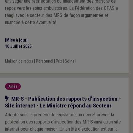
envisager une réaffectation du financement des maisons de
repos vers les soins ambulatoires. La Fédération des CPAS a
réagi avec le secteur des MRS de façon argumentée et
nuancée à cette éventualité.
[Mise à jour]
10 Juillet 2025
Maison de repos
|
Personnel
|
Prix
|
Soins
|
Aînés
Notre action
MR-S - Publication des rapports d’inspection -
Site internet - Le Ministre répond au Secteur
Adopté sous la précédente législature, un décret prévoit la
publication des rapports d’inspection des MR-S ainsi qu’un site
internet pour chaque maison. Un arrêté d’exécution est sur la