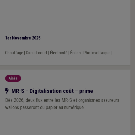
1er Novembre 2025
Chauffage
|
Circuit court
|
Électricité
|
Éolien
|
Photovoltaïque
|
...
Aînés
Notre action
MR-S – Digitalisation coût – prime
Dès 2026, deux flux entre les MR-S et organismes assureurs
wallons passeront du papier au numérique.