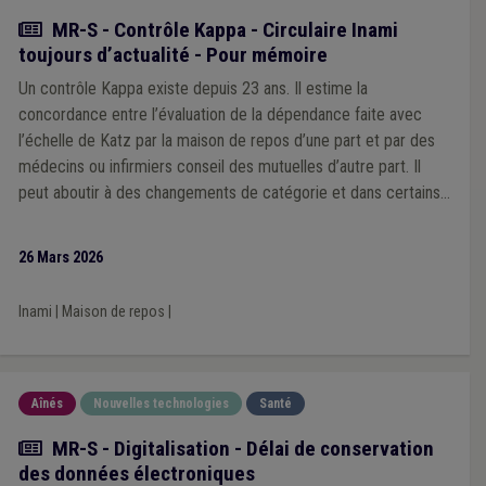
Actualité
MR-S - Contrôle Kappa - Circulaire Inami
toujours d’actualité - Pour mémoire
Un contrôle Kappa existe depuis 23 ans. Il estime la
concordance entre l’évaluation de la dépendance faite avec
l’échelle de Katz par la maison de repos d’une part et par des
médecins ou infirmiers conseil des mutuelles d’autre part. Il
peut aboutir à des changements de catégorie et dans certains
cas à des sanctions.
26 Mars 2026
Inami
|
Maison de repos
|
Aînés
Nouvelles technologies
Santé
Actualité
MR-S - Digitalisation - Délai de conservation
des données électroniques