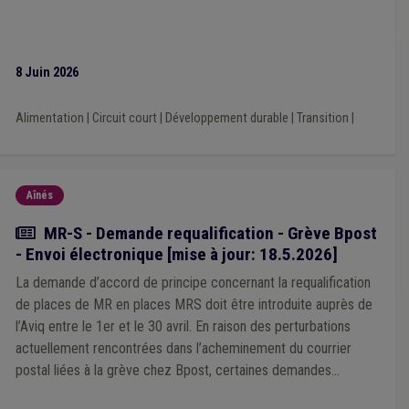
Agriculture
(1)
Aide sociale
(1)
Archives
(1)
Communication
(1)
DPR
(1)
Économie sociale
(1)
Développement local
(1)
Enseignement
(1)
Emprunt
(1)
Examen médical
(1)
Éolien
(1)
8 Juin 2026
Alimentation
|
Circuit court
|
Développement durable
|
Transition
|
Aînés
Actualité
MR-S - Demande requalification - Grève Bpost
- Envoi électronique [mise à jour: 18.5.2026]
La demande d’accord de principe concernant la requalification
de places de MR en places MRS doit être introduite auprès de
l’Aviq entre le 1er et le 30 avril. En raison des perturbations
actuellement rencontrées dans l’acheminement du courrier
postal liées à la grève chez Bpost, certaines demandes
d’accord de principe pourraient ne pas parvenir à l’Aviq avant le