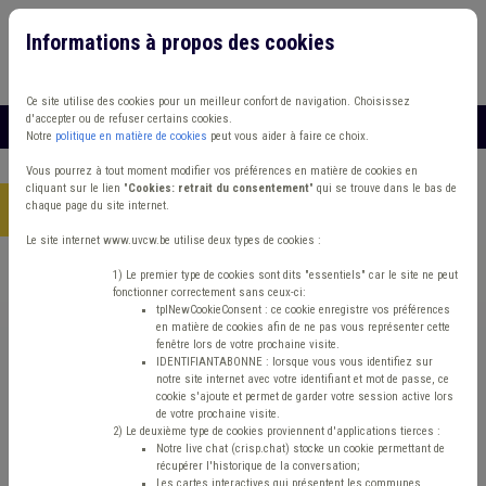
Informations à propos des cookies
Connexion
Vous travaillez dans un/une
Ce site utilise des cookies pour un meilleur confort de navigation. Choisissez
d'accepter ou de refuser certains cookies.
MENU
Notre
politique en matière de cookies
peut vous aider à faire ce choix.
Vous pourrez à tout moment modifier vos préférences en matière de cookies en
cliquant sur le lien "
Cookies: retrait du consentement
" qui se trouve dans le bas de
chaque page du site internet.
Accueil
> Circuit court Maison de repos
Le site internet www.uvcw.be utilise deux types de cookies :
Trouver un contenu
1) Le premier type de cookies sont dits "essentiels" car le site ne peut
fonctionner correctement sans ceux-ci:
tplNewCookieConsent : ce cookie enregistre vos préférences
en matière de cookies afin de ne pas vous représenter cette
Circuit court Maison de repos
fenêtre lors de votre prochaine visite.
IDENTIFIANTABONNE : lorsque vous vous identifiez sur
notre site internet avec votre identifiant et mot de passe, ce
cookie s'ajoute et permet de garder votre session active lors
Matière(s) principale(s)
de votre prochaine visite.
2) Le deuxième type de cookies proviennent d'applications tierces :
Notre live chat (crisp.chat) stocke un cookie permettant de
Type de contenu
récupérer l'historique de la conversation;
Les cartes interactives qui présentent les communes