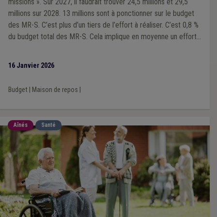
missions ». Sur 2027, il faudrait trouver 24,5 millions et 29,5
millions sur 2028. 13 millions sont à ponctionner sur le budget
des MR-S. C’est plus d’un tiers de l’effort à réaliser. C’est 0,8 %
du budget total des MR-S. Cela implique en moyenne un effort
de 260 euros par lit ou 24 400 euros par maison, soit de l’ordre
d’un mi-temps de personnel par maison. Des pistes sont à faire
16 Janvier 2026
dans un avis paritaire au sein de l’Aviq.
Budget
|
Maison de repos
|
Aînés
Santé