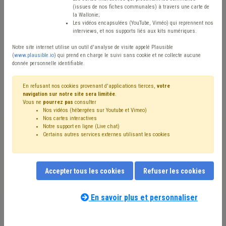
(issues de nos fiches communales) à travers une carte de
Avis / Actions
la Wallonie;
Les vidéos encapsulées (YouTube, Viméo) qui reprennent nos
Réinitialiser
interviews, et nos supports liés aux kits numériques.
Notre site internet utilise un outil d'analyse de visite appelé Plausible
(
www.plausible.io
) qui prend en charge le suivi sans cookie et ne collecte aucune
donnée personnelle identifiable.
Filtrer cette requête avec des mots-clés
En refusant nos cookies provenant d'applications tierces,
votre
navigation sur notre site sera limitée
.
Vous ne
pourrez pas
consulter
⇒ Maison de repos
(
retirer le mot clé
)
Coronavirus
(51)
Nos vidéos (hébergées sur Youtube et Vimeo)
Personnel
(33)
Vaccination
(22)
Soins
(21)
Santé
(15)
Nos cartes interactives
⇒ Circuit court
(
retirer le mot clé
)
AVIQ
(14)
Emploi
(12)
Notre support en ligne (Live chat)
Certains autres services externes utilisant les cookies
Subvention
(11)
Prix
(10)
Alimentation
(9)
Aîné
(7)
Facture
(7)
CPAS
(7)
Investissement
(6)
Centre d'accueil ou de soins de jour
(6)
Finances
(5)
Formation
(5)
Énergie
(4)
Comité C
(4)
Accepter tous les cookies
Refuser les cookies
Accessibilité
(4)
Hôpital
(4)
Recrutement
(4)
Notre expert(e) associé(e) au terme
Temps de travail
(4)
Délai
(4)
Informatisation
(4)
que vous recherchez
(merci de prendre
En savoir plus et personnaliser
Prime
(4)
Bâtiment
(4)
Crise énergétique
(4)
connaissance de notre
politique d'assistance-
Transition
(4)
Chauffage
(4)
Contrat
(3)
Salaire
(3)
conseil
) :
FWB
(3)
TVA
(3)
Rémunération
(3)