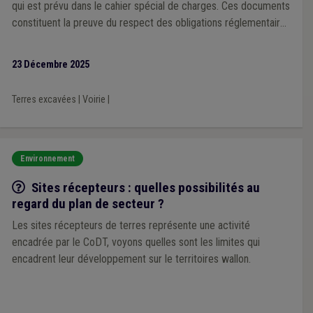
qui est prévu dans le cahier spécial de charges. Ces documents
constituent la preuve du respect des obligations réglementaires
relatives à la traçabilité des terres excavées, telles que prévues
par l’AGW Terres.
23 Décembre 2025
Terres excavées
|
Voirie
|
Environnement
Q/R
Sites récepteurs : quelles possibilités au
regard du plan de secteur ?
Les sites récepteurs de terres représente une activité
encadrée par le CoDT, voyons quelles sont les limites qui
encadrent leur développement sur le territoires wallon.