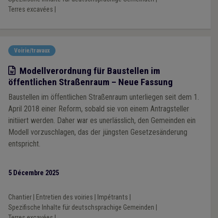
Terres excavées
|
Voirie/travaux
Modèle
Modellverordnung für Baustellen im
öffentlichen Straßenraum – Neue Fassung
Baustellen im öffentlichen Straßenraum unterliegen seit dem 1.
April 2018 einer Reform, sobald sie von einem Antragsteller
initiiert werden. Daher war es unerlässlich, den Gemeinden ein
Modell vorzuschlagen, das der jüngsten Gesetzesänderung
entspricht.
5 Décembre 2025
Chantier
|
Entretien des voiries
|
Impétrants
|
Spezifische Inhalte für deutschsprachige Gemeinden
|
Terres excavées
|
...