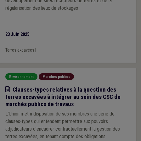
développement de sites récepteurs de terres et de la
régularisation des lieux de stockages
23 Juin 2025
Terres excavées
|
Environnement
Marchés publics
Modèle
Clauses-types relatives à la question des
terres excavées à intégrer au sein des CSC de
marchés publics de travaux
L’Union met à disposition de ses membres une série de
clauses-types qui entendent permettre aux pouvoirs
adjudicateurs d’encadrer contractuellement la gestion des
terres excavées, en tenant compte des obligations