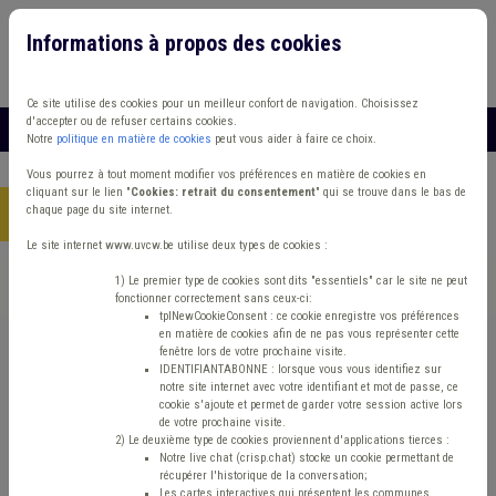
Informations à propos des cookies
Connexion
Vous travaillez dans un/une
Ce site utilise des cookies pour un meilleur confort de navigation. Choisissez
d'accepter ou de refuser certains cookies.
MENU
Notre
politique en matière de cookies
peut vous aider à faire ce choix.
Vous pourrez à tout moment modifier vos préférences en matière de cookies en
cliquant sur le lien "
Cookies: retrait du consentement
" qui se trouve dans le bas de
chaque page du site internet.
Accueil
> Incivilité Agriculture Terres excavées Travaux publics
Le site internet www.uvcw.be utilise deux types de cookies :
Trouver un contenu
1) Le premier type de cookies sont dits "essentiels" car le site ne peut
fonctionner correctement sans ceux-ci:
tplNewCookieConsent : ce cookie enregistre vos préférences
en matière de cookies afin de ne pas vous représenter cette
Incivilité Agriculture Terres excavées
fenêtre lors de votre prochaine visite.
IDENTIFIANTABONNE : lorsque vous vous identifiez sur
Travaux publics
notre site internet avec votre identifiant et mot de passe, ce
cookie s'ajoute et permet de garder votre session active lors
de votre prochaine visite.
2) Le deuxième type de cookies proviennent d'applications tierces :
Culture
Notre live chat (crisp.chat) stocke un cookie permettant de
récupérer l'historique de la conversation;
Les cartes interactives qui présentent les communes