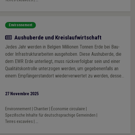
Environnement
Article
Aushuberde und Kreislaufwirtschaft
Jedes Jahr werden in Belgien Millionen Tonnen Erde bei Bau-
oder Infrastrukturarbeiten ausgehoben. Diese Aushuberde, die
dem EWR Erde unterliegt, muss rückverfolgbar sein und einer
Qualitätskontrolle unterzogen werden, um gegebenenfalls an
einem Empfängerstandort wiederverwertet zu werden, dessen
Benutzungsart gleichwertig oder weniger sensibel ist als die
der wiederzuverwertenden Erde.
27 Novembre 2025
Environnement
|
Chantier
|
Économie circulaire
|
Spezifische Inhalte für deutschsprachige Gemeinden
|
Terres excavées
|
...