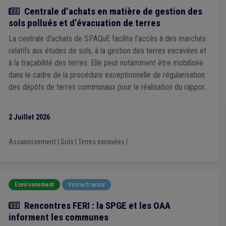
Actualité
Centrale d’achats en matière de gestion des
sols pollués et d’évacuation de terres
La centrale d'achats de SPAQuE facilite l'accès à des marchés
relatifs aux études de sols, à la gestion des terres excavées et
à la traçabilité des terres. Elle peut notamment être mobilisée
dans le cadre de la procédure exceptionnelle de régularisation
des dépôts de terres communaux pour la réalisation du rapport
sur la qualité des terres à déposer sur la plateforme Walterre
pour le 30 octobre 2026.
2 Juillet 2026
Assainissement
|
Sols
|
Terres excavées
|
Environnement
Voirie/travaux
Actualité
Rencontres FERI : la SPGE et les OAA
informent les communes