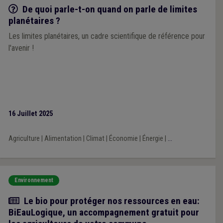
Q/R
De quoi parle-t-on quand on parle de limites
planétaires ?
Les limites planétaires, un cadre scientifique de référence pour
l'avenir !
16 Juillet 2025
Agriculture
|
Alimentation
|
Climat
|
Économie
|
Énergie
|
...
Environnement
Actualité
Le bio pour protéger nos ressources en eau:
BiEauLogique, un accompagnement gratuit pour