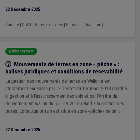
22 Décembre 2025
Carrière
|
CoDT
|
Terres excavées
|
Permis d'urbanisme
|
Environnement
Q/R
Mouvements de terres en zone « pêche » :
balises juridiques et conditions de recevabilité
La gestion des mouvements de terres en Wallonie est
strictement encadrée par le Décret du 1er mars 2018 relatif à
la gestion et à l’assainissement des sols et par l’Arrêté du
Gouvernement wallon du 5 juillet 2018 relatif à la gestion des
terres. Lorsqu’un terrain est situé en zone «pêche» selon la
Banque de Données de l’État des Sols, des obligations
particulières s’imposent.
22 Décembre 2025