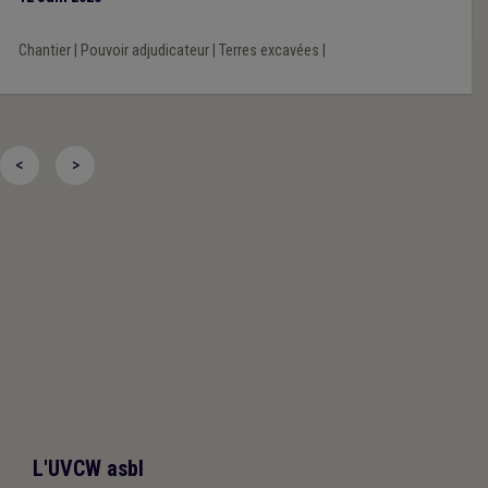
Chantier
|
Pouvoir adjudicateur
|
Terres excavées
|
<
>
L'UVCW asbl