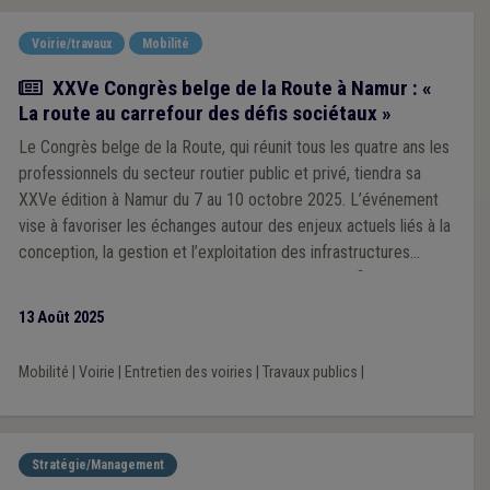
Voirie/travaux
Mobilité
Actualité
XXVe Congrès belge de la Route à Namur : «
La route au carrefour des défis sociétaux »
Le Congrès belge de la Route, qui réunit tous les quatre ans les
professionnels du secteur routier public et privé, tiendra sa
XXVe édition à Namur du 7 au 10 octobre 2025. L’événement
vise à favoriser les échanges autour des enjeux actuels liés à la
conception, la gestion et l’exploitation des infrastructures
routières. Cette édition mettra l’accent sur les défis sociétaux
tels que le changement climatique, la durabilité, les nouvelles
13 Août 2025
mobilités et l’utilisation efficiente des ressources.
Mobilité
|
Voirie
|
Entretien des voiries
|
Travaux publics
|
Stratégie/Management