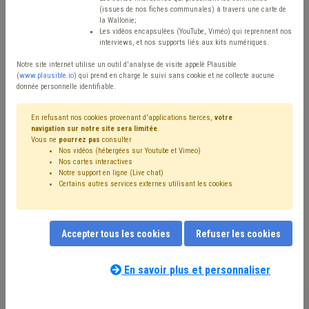
Type de contenu
(issues de nos fiches communales) à travers une carte de
la Wallonie;
Avis / Actions
Les vidéos encapsulées (YouTube, Viméo) qui reprennent nos
interviews, et nos supports liés aux kits numériques.
Réinitialiser
Notre site internet utilise un outil d'analyse de visite appelé Plausible
(
www.plausible.io
) qui prend en charge le suivi sans cookie et ne collecte aucune
donnée personnelle identifiable.
Filtrer cette requête avec des mots-clés
En refusant nos cookies provenant d'applications tierces,
votre
navigation sur notre site sera limitée
.
Vous ne
pourrez pas
consulter
Nos vidéos (hébergées sur Youtube et Vimeo)
⇒ Terres excavées
(
retirer le mot clé
)
Nos cartes interactives
Notre support en ligne (Live chat)
⇒ Agriculture
(
retirer le mot clé
)
Sols
(41)
Chantier
(33)
Certains autres services externes utilisant les cookies
Assainissement
(26)
Voirie
(25)
⇒ Travaux publics
(
retirer le mot clé
)
Pollution
(19)
Déchet
(15)
⇒ Incivilité
(
retirer le mot clé
)
Accepter tous les cookies
Refuser les cookies
Marché public
(9)
Inondation
(9)
Cahier des charges
(8)
Biodiversité
(8)
Propreté publique
(7)
Permis d'urbanisme
(7)
Impétrants
(7)
Pesticide
(7)
En savoir plus et personnaliser
Nos experts associés au terme que
Chasse
(6)
CoDT
(6)
Délinquance environnementale
(6)
vous recherchez
(merci de prendre
Développement durable
(6)
Eau
(6)
Alimentation
(6)
connaissance de notre
politique d'assistance-
Pouvoir adjudicateur
(6)
Forêt
(5)
Environnement
(5)