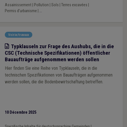
Assainissement
|
Pollution
|
Sols
|
Terres excavées
|
Permis d'urbanisme
|
...
Voirie/travaux
Modèle
Typklauseln zur Frage des Aushubs, die in die
CSC (Technische Spezifikationen) öffentlicher
Bauaufträge aufgenommen werden sollen
Hier finden Sie eine Reihe von Typklauseln, die in die
technischen Spezifikationen von Bauaufträgen aufgenommen
werden sollen, die die Bodenbewirtschaftung betreffen.
10 Décembre 2025
Spezifische Inhalte für deutschsprachige Gemeinden
|