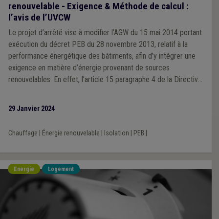
renouvelable - Exigence & Méthode de calcul :
l’avis de l’UVCW
Le projet d’arrêté vise à modifier l’AGW du 15 mai 2014 portant
exécution du décret PEB du 28 novembre 2013, relatif à la
performance énergétique des bâtiments, afin d’y intégrer une
exigence en matière d’énergie provenant de sources
renouvelables. En effet, l’article 15 paragraphe 4 de la Directive
2018/2001 du Parlement et du Conseil du 11 décembre 2018
relative à la promotion de l’utilisation rationnelle de l’énergie
29 Janvier 2024
produite à partir de sources renouvelables impose que : « Les
États membres introduisent, dans leurs réglementations et leurs
Chauffage
|
Énergie renouvelable
|
Isolation
|
PEB
|
codes en matière de construction, des mesures appropriées
afin d'augmenter la part de tous les types d'énergie provenant
de sources renouvelables dans le secteur de la construction".
Energie
Logement