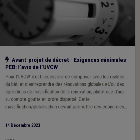
Notre action
Avant-projet de décret - Exigences minimales
PEB: l’avis de l’UVCW
Pour l'UVCW, il est nécessaire de composer avec les réalités
du bâti et d’entreprendre des rénovations globales et/ou des
opérations de massification de la rénovation, plutôt que d’agir
au compte-goutte en ordre dispersé. Cette
massification/globalisation devrait permettre des économies
d’échelle en réduisant les coûts connexes aux travaux de
rénovation à proprement parler, d’éviter les effets lock-in et de
14 Décembre 2023
limiter la durée des désagréments subis par les occupants.