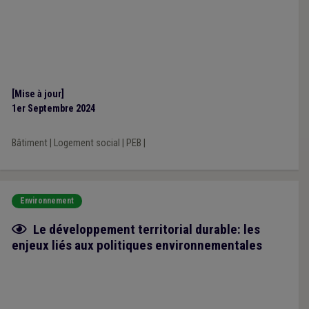
[Mise à jour]
1er Septembre 2024
Bâtiment
|
Logement social
|
PEB
|
Environnement
Fiche focus
Le développement territorial durable: les
enjeux liés aux politiques environnementales