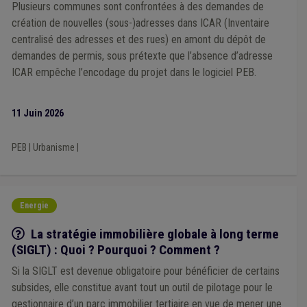
Égouttage
(1)
Électricité
(1)
Énergie
(1)
Plusieurs communes sont confrontées à des demandes de
Enseignement
(1)
Environnement
(1)
création de nouvelles (sous-)adresses dans ICAR (Inventaire
Établissement classé
(1)
Fonction consultative
(1)
centralisé des adresses et des rues) en amont du dépôt de
Gaz
(1)
Immatriculation
(1)
Immobilier
(1)
demandes de permis, sous prétexte que l’absence d’adresse
Inondation
(1)
ICAR empêche l’encodage du projet dans le logiciel PEB.
11 Juin 2026
PEB
|
Urbanisme
|
Energie
Q/R
La stratégie immobilière globale à long terme
(SIGLT) : Quoi ? Pourquoi ? Comment ?
Si la SIGLT est devenue obligatoire pour bénéficier de certains
subsides, elle constitue avant tout un outil de pilotage pour le
gestionnaire d’un parc immobilier tertiaire en vue de mener une