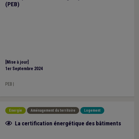
(PEB)
[Mise à jour]
1er Septembre 2024
PEB
|
Energie
Aménagement du territoire
Logement
Fiche focus
La certification énergétique des bâtiments