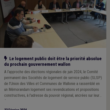
Notre action
Le logement public doit être la priorité absolue
du prochain gouvernement wallon
A l’approche des élections régionales de juin 2024, le Comité
permanent des Sociétés de logement de service public (SLSP)
de l’Union des Villes et Communes de Wallonie a rassemblé en
un Mémorandum logement ses revendications et propositions
constructives, à l’adresse du pouvoir régional, ancrées sur leur
fine connaissance du terrain et leur expérience opérationnelle
plus que centenaire. Ce document a été dévoilé et commenté à