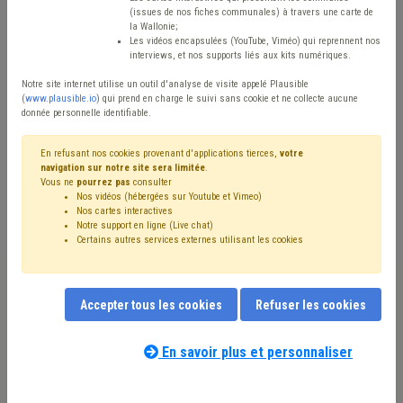
(issues de nos fiches communales) à travers une carte de
Avis / Actions
la Wallonie;
Les vidéos encapsulées (YouTube, Viméo) qui reprennent nos
Réinitialiser
interviews, et nos supports liés aux kits numériques.
Notre site internet utilise un outil d'analyse de visite appelé Plausible
(
www.plausible.io
) qui prend en charge le suivi sans cookie et ne collecte aucune
donnée personnelle identifiable.
Filtrer cette requête avec des mots-clés
En refusant nos cookies provenant d'applications tierces,
votre
navigation sur notre site sera limitée
.
Vous ne
pourrez pas
consulter
⇒ PEB
(
retirer le mot clé
)
Bâtiment
(33)
Isolation
(15)
Nos vidéos (hébergées sur Youtube et Vimeo)
⇒ Air
(
retirer le mot clé
)
⇒ Incivilité
(
retirer le mot clé
)
Nos cartes interactives
Rénovation énergétique
(11)
Déchet
(9)
Chauffage
(8)
Notre support en ligne (Live chat)
Certains autres services externes utilisant les cookies
Propreté publique
(7)
Construction
(7)
Subvention
(6)
Pollution
(5)
Climat
(5)
Crise énergétique
(5)
Délinquance environnementale
(4)
Sols
(4)
Appel à projet
(4)
Audit
(4)
Urbanisme
(3)
Subside
(3)
Accepter tous les cookies
Refuser les cookies
Photovoltaïque
(3)
Qualité
(3)
Caméra
(3)
Location
(3)
Nos experts associés au terme que
Développement durable
(3)
Maison de repos
(2)
CoDT
(2)
vous recherchez
(merci de prendre
En savoir plus et personnaliser
Cahier des charges
(2)
Architecte
(2)
Investissement
(2)
connaissance de notre
politique d'assistance-
Stationnement
(2)
Santé
(2)
Énergie renouvelable
(2)
conseil
) :
Politique de l'énergie
(2)
Véhicule
(2)