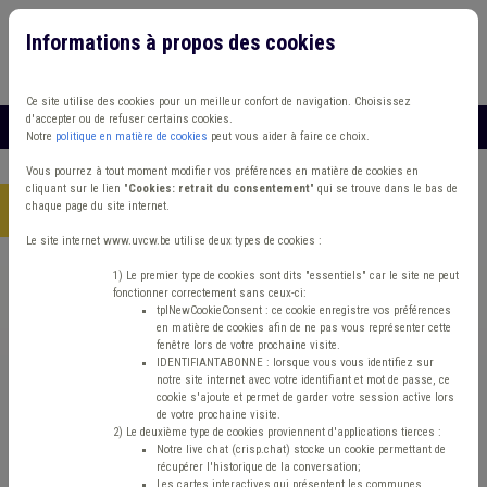
Informations à propos des cookies
Connexion
Vous travaillez dans un/une
Ce site utilise des cookies pour un meilleur confort de navigation. Choisissez
d'accepter ou de refuser certains cookies.
MENU
Notre
politique en matière de cookies
peut vous aider à faire ce choix.
Vous pourrez à tout moment modifier vos préférences en matière de cookies en
cliquant sur le lien "
Cookies: retrait du consentement
" qui se trouve dans le bas de
chaque page du site internet.
Accueil
> Incivilité Air Usufruit PEB
Le site internet www.uvcw.be utilise deux types de cookies :
Trouver un contenu
1) Le premier type de cookies sont dits "essentiels" car le site ne peut
fonctionner correctement sans ceux-ci:
tplNewCookieConsent : ce cookie enregistre vos préférences
en matière de cookies afin de ne pas vous représenter cette
Incivilité Air Usufruit PEB
fenêtre lors de votre prochaine visite.
IDENTIFIANTABONNE : lorsque vous vous identifiez sur
notre site internet avec votre identifiant et mot de passe, ce
cookie s'ajoute et permet de garder votre session active lors
Matière(s) principale(s)
de votre prochaine visite.
2) Le deuxième type de cookies proviennent d'applications tierces :
Notre live chat (crisp.chat) stocke un cookie permettant de
Type de contenu
récupérer l'historique de la conversation;
Les cartes interactives qui présentent les communes