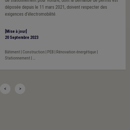
de stationnement pour voiture, dont la demande de permis est
déposée depuis le 11 mars 2021, doivent respecter des
exigences d’électromobilité.
[Mise à jour]
20 Septembre 2023
Bâtiment
|
Construction
|
PEB
|
Rénovation énergétique
|
Stationnement
|
...
<
>