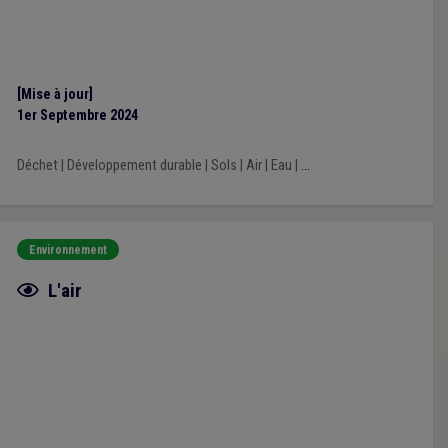
[Mise à jour]
1er Septembre 2024
Déchet
|
Développement durable
|
Sols
|
Air
|
Eau
|
...
Environnement
Fiche focus
L'air