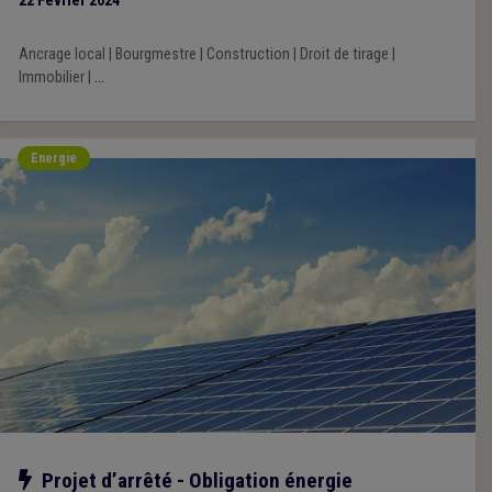
22 Février 2024
Namur ce jeudi.
Ancrage local
|
Bourgmestre
|
Construction
|
Droit de tirage
|
Immobilier
|
...
Energie
Notre action
Projet d’arrêté - Obligation énergie