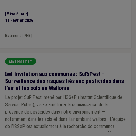
fonctionnant au mazout ou au charbon.
[Mise à jour]
11 Février 2026
Bâtiment
|
PEB
|
Environnement
Actualité
Invitation aux communes : SuRiPest -
Surveillance des risques liés aux pesticides dans
l'air et les sols en Wallonie
Le projet SuRiPest, mené par l’ISSeP (Institut Scientifique de
Service Public), vise à améliorer la connaissance de la
présence de pesticides dans notre environnement —
notamment dans les sols et dans l’air ambiant wallons . L’équipe
de l’ISSeP est actuellement à la recherche de communes
volontaires pour participer à cette démarche, ce qui offrira