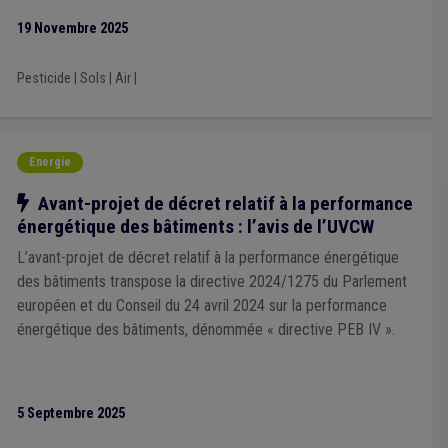
l’opportunité de contribuer à une meilleure connaissance de la
19 Novembre 2025
présence de pesticides dans les sols wallons.
Pesticide
|
Sols
|
Air
|
Energie
Notre action
Avant-projet de décret relatif à la performance
énergétique des bâtiments : l’avis de l’UVCW
L’avant-projet de décret relatif à la performance énergétique
des bâtiments transpose la directive 2024/1275 du Parlement
européen et du Conseil du 24 avril 2024 sur la performance
énergétique des bâtiments, dénommée « directive PEB IV ».
5 Septembre 2025