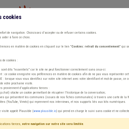
s cookies
Vous travaillez dans un/une
onfort de navigation. Choisissez d'accepter ou de refuser certains cookies.
 aider à faire ce choix.
ions
Publications
Outils
Fiches communa
rences en matière de cookies en cliquant sur le lien "
Cookies: retrait du consentement
" qui s
s de cookies :
s sont dits "essentiels" car le site ne peut fonctionner correctement sans ceux-ci:
 : ce cookie enregistre vos préférences en matière de cookies afin de ne pas vous représenter cette
 lorsque vous vous identifiez sur notre site internet avec votre identifiant et mot de passe, ce co
de votre prochaine visite.
ntenu
es proviennent d'applications tierces :
sp.chat) stocke un cookie permettant de récupérer l'historique de la conversation;
tives qui présentent les communes (issues de nos fiches communales) à travers une carte de la W
ées (YouTube, Viméo) qui reprennent nos interviews, et nos supports liés aux kits numériques.
e visite appelé Plausible (
www.plausible.io
) qui prend en charge le suivi sans cookie et ne collect
ications tierces,
votre navigation sur notre site sera limitée
.
tenu
Avis / Actions