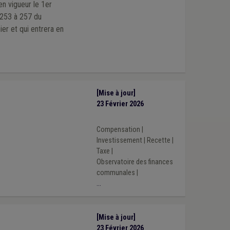
en vigueur le 1er
s 253 à 257 du
er et qui entrera en
[Mise à jour]
23 Février 2026
Compensation
|
Investissement
|
Recette
|
Taxe
|
Observatoire des finances
communales
|
...
[Mise à jour]
23 Février 2026