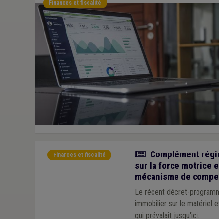
Finances et fiscalité
Actualité
Complément régiona
Finances et fiscalité
sur la force motrice e
mécanisme de compen
Le récent décret-programme 
immobilier sur le matériel 
qui prévalait jusqu'ici.