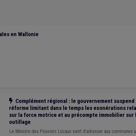
1)
Gouvernance
(1)
Immatriculation
(1)
Fonction consultative
(1)
Fon
Mandataire
(1)
Marché public
(1)
Nature
(1)
PEB
(1)
Permis d'urbani
nsition
(1)
Forêt
(1)
Rénovation énergétique
(1)
Précarité énergétique
(
les en Wallonie
Notre action
Complément régional : le gouvernement suspend 
réforme limitant dans le temps les exonérations rela
sur la force motrice et au précompte immobilier sur 
outillage
Le Ministre des Pouvoirs Locaux vient d’adresser aux communes une