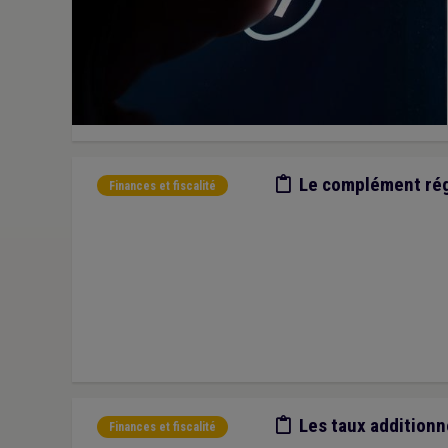
Etude/chiffres
Le complément rég
Finances et fiscalité
Etude/chiffres
Les taux addition
Finances et fiscalité