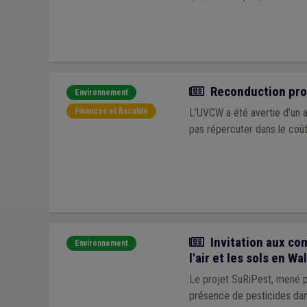
Actualité
Reconduction prob
Environnement
Finances et fiscalité
L’UVCW a été avertie d’un a
pas répercuter dans le coût
Actualité
Invitation aux com
Environnement
l'air et les sols en Wa
Le projet SuRiPest, mené pa
présence de pesticides dan