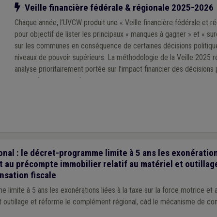
Notre action
Veille financière fédérale & régionale 2025-2026
Chaque année, l’UVCW produit une « Veille financière fédérale et rég
pour objectif de lister les principaux « manques à gagner » et « su
sur les communes en conséquence de certaines décisions politiqu
niveaux de pouvoir supérieurs. La méthodologie de la Veille 2025 
analyse prioritairement portée sur l’impact financier des décisions 
exécutifs régional et fédéral au cours de la mandature communale
l : le décret-programme limite à 5 ans les exonérations
t au précompte immobilier relatif au matériel et outillage
sation fiscale
limite à 5 ans les exonérations liées à la taxe sur la force motrice e
et outillage et réforme le complément régional, càd le mécanisme de co