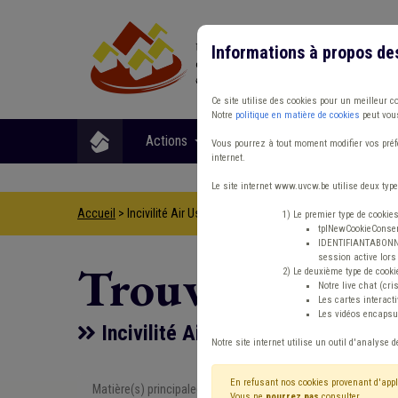
Informations à propos de
Ce site utilise des cookies pour un meilleur c
Notre
politique en matière de cookies
peut vous
Actions
Matières
Format
Vous pourrez à tout moment modifier vos préfé
internet.
Le site internet www.uvcw.be utilise deux type
Accueil
> Incivilité Air Usufruit Taxe
1) Le premier type de cookie
tplNewCookieConsent
IDENTIFIANTABONNE :
session active lors 
Trouver un co
2) Le deuxième type de cooki
Notre live chat (cri
Les cartes interac
Les vidéos encapsul
Incivilité Air Usufruit Taxe
Notre site internet utilise un outil d'analyse d
En refusant nos cookies provenant d'appl
Matière(s) principale(s)
Type de con
Vous ne
pourrez pas
consulter