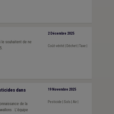
é
2 Décembre 2025
 le souhaitent de ne
Coût-vérité
|
Déchet
|
Taxe
|
5.
sticides dans
19 Novembre 2025
Pesticide
|
Sols
|
Air
|
connaissance de la
wallons . L’équipe