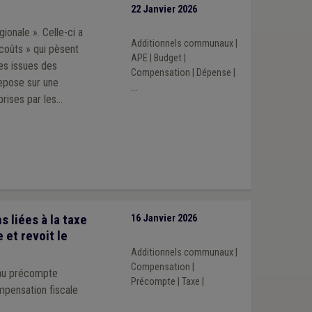
22 Janvier 2026
ionale ». Celle-ci a
Additionnels communaux
|
rcoûts » qui pèsent
APE
|
Budget
|
es issues des
Compensation
|
Dépense
|
repose sur une
...
prises par les
 2024-2030.
 liées à la taxe
16 Janvier 2026
 et revoit le
Additionnels communaux
|
Compensation
|
t au précompte
Précompte
|
Taxe
|
mpensation fiscale