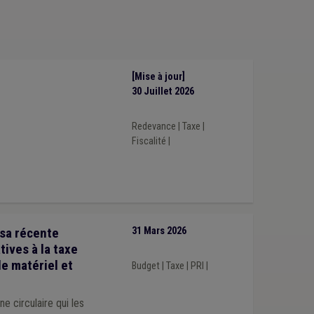
ction publique
(1)
Inondation
(1)
Insalubrité
(1)
sme
(1)
Pesticide
(1)
1)
Agent contractuel
(1)
[Mise à jour]
30 Juillet 2026
Redevance
|
Taxe
|
Fiscalité
|
sa récente
31 Mars 2026
tives à la taxe
le matériel et
Budget
|
Taxe
|
PRI
|
 circulaire qui les