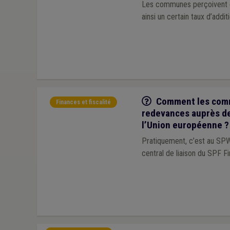
Les communes perçoivent ch
ainsi un certain taux d’addit
Q/R
Comment les comm
Finances et fiscalité
redevances auprès de
l’Union européenne ?
Pratiquement, c’est au SPW
central de liaison du SPF F