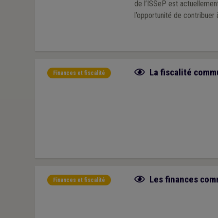
de l’ISSeP est actuellement
l’opportunité de contribuer
Fiche focus
La fiscalité comm
Finances et fiscalité
Fiche focus
Les finances comm
Finances et fiscalité