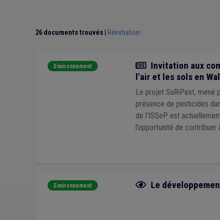
26 documents trouvés
|
Réinitialiser
Actualité
Invitation aux com
Environnement
l'air et les sols en Wa
Le projet SuRiPest, mené pa
présence de pesticides dan
de l’ISSeP est actuellement
l’opportunité de contribuer
Fiche focus
Le développement 
Environnement