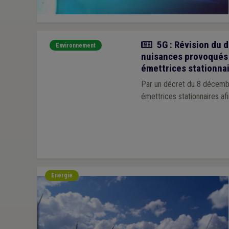
Actualité
5G : Révision du d
Environnement
nuisances provoqués 
émettrices stationna
Par un décret du 8 décembr
émettrices stationnaires a
Energie