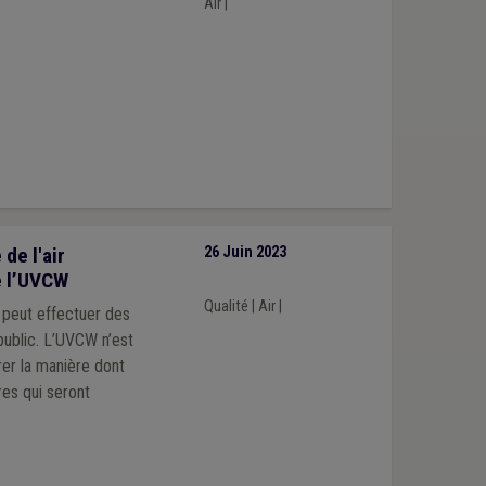
Air
|
de l'air
26 Juin 2023
de l’UVCW
Qualité
|
Air
|
 peut effectuer des
 public. L’UVCW n’est
rer la manière dont
res qui seront