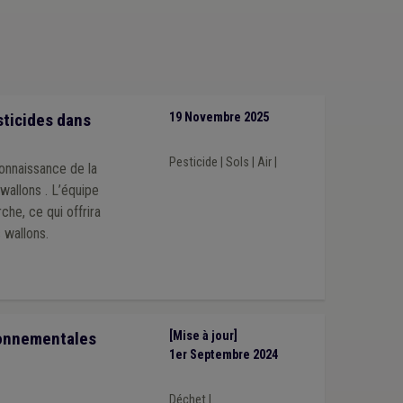
sticides dans
19 Novembre 2025
Pesticide
|
Sols
|
Air
|
connaissance de la
wallons . L’équipe
he, ce qui offrira
 wallons.
ironnementales
[Mise à jour]
1er Septembre 2024
Déchet
|