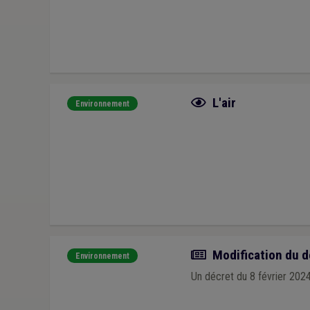
Fiche focus
L'air
Environnement
Actualité
Modification du déc
Environnement
Un décret du 8 février 2024 e