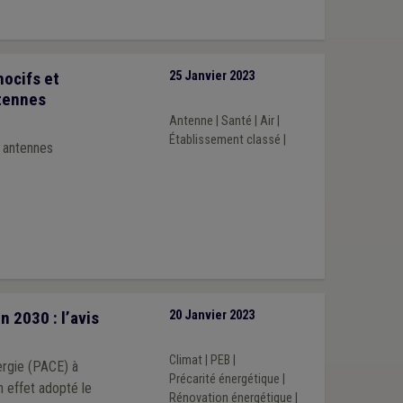
nocifs et
25 Janvier 2023
tennes
Antenne
|
Santé
|
Air
|
Établissement classé
|
x antennes
n 2030 : l’avis
20 Janvier 2023
Climat
|
PEB
|
ergie (PACE) à
Précarité énergétique
|
 effet adopté le
Rénovation énergétique
|