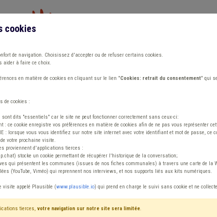
s cookies
Vous travaillez dans un/une
onfort de navigation. Choisissez d'accepter ou de refuser certains cookies.
 aider à faire ce choix.
ions
Publications
Outils
Fiches communa
rences en matière de cookies en cliquant sur le lien "
Cookies: retrait du consentement
" qui s
s de cookies :
s sont dits "essentiels" car le site ne peut fonctionner correctement sans ceux-ci:
 : ce cookie enregistre vos préférences en matière de cookies afin de ne pas vous représenter cette
 lorsque vous vous identifiez sur notre site internet avec votre identifiant et mot de passe, ce co
de votre prochaine visite.
ntenu
es proviennent d'applications tierces :
sp.chat) stocke un cookie permettant de récupérer l'historique de la conversation;
tives qui présentent les communes (issues de nos fiches communales) à travers une carte de la W
ées (YouTube, Viméo) qui reprennent nos interviews, et nos supports liés aux kits numériques.
e visite appelé Plausible (
www.plausible.io
) qui prend en charge le suivi sans cookie et ne collect
ications tierces,
votre navigation sur notre site sera limitée
.
tenu
Avis / Actions