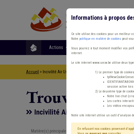
Informations à propos de
Ce site utilise des cookies pour un meilleur c
Notre
politique en matière de cookies
peut vous
Actions
Matières
Format
Vous pourrez à tout moment modifier vos préfé
internet.
Le site internet www.uvcw.be utilise deux type
Accueil
> Incivilité Air Usufruit
1) Le premier type de cookie
tplNewCookieConsent
IDENTIFIANTABONNE :
session active lors 
Trouver un co
2) Le deuxième type de cooki
Notre live chat (cri
Les cartes interac
Les vidéos encapsul
Incivilité Air Usufruit
Notre site internet utilise un outil d'analyse d
En refusant nos cookies provenant d'appl
Matière(s) principale(s)
Type de con
Vous ne
pourrez pas
consulter