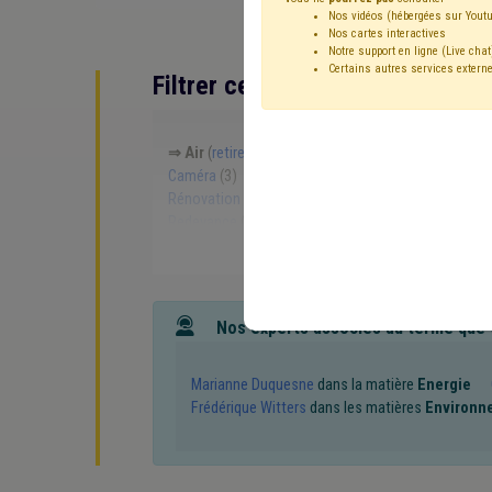
Nos vidéos (hébergées sur Youtu
Nos cartes interactives
Notre support en ligne (Live chat
Certains autres services externe
Filtrer cette requête avec des 
⇒ Air
(
retirer le mot clé
)
⇒ Incivilité
(
retirer le 
Caméra
(3)
Développement durable
(2)
Qualité
Rénovation énergétique
(1)
Véhicule
(1)
Précar
Redevance
(1)
Taxe
(1)
Stationnement
(1)
S
Biodiversité
(1)
Eau
(1)
Égouttage
(1)
Établi
Pesticide
(1)
Police administrative
(1)
Chasse
Nos experts associés au terme que
Marianne Duquesne
dans la matière
Energie
Frédérique Witters
dans les matières
Environn