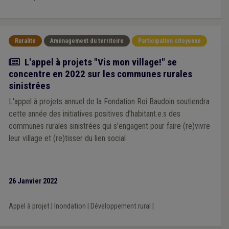
Ruralité
Aménagement du territoire
Participation citoyenne
Actualité
L'appel à projets "Vis mon village!" se
concentre en 2022 sur les communes rurales
sinistrées
L'appel à projets annuel de la Fondation Roi Baudoin soutiendra
cette année des initiatives positives d’habitant.e.s des
communes rurales sinistrées qui s’engagent pour faire (re)vivre
leur village et (re)tisser du lien social
26 Janvier 2022
Appel à projet
|
Inondation
|
Développement rural
|