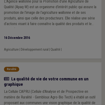
L’Agence wallonne pour la Promotion d’une Agriculture de
Qualité (Apaq-W) est un organisme d’intérêt public qui assure la
promotion de l’image de l’agriculture wallonne et de ses
produits, ainsi que celle des producteurs. Elle réalise une série
d’actions visant à faire connaître la qualité des produits et le
savoir-faire wallon en la matière. Rencontre avec Philippe
Mattart, Directeur général, qui nous présente ici plus
16 Décembre 2016
particulièrement le site « Clic local », une véritable centrale de
rencontres en matière de production locale, destinée aux
Agriculture
|
Développement rural
|
Qualité
|
pouvoirs locaux.
Ruralité
Actualité
La qualité de vie de votre commune en un
graphique
La Cellule CAPRU (Cellule d’Analyse et de Prospective en
matière de Ruralité - Gembloux Agro-Bio Tech) a établi un outil
proposant aux communes une vision graphique de la qualité de