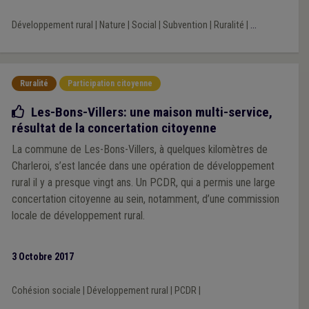
Développement rural
|
Nature
|
Social
|
Subvention
|
Ruralité
|
...
Ruralité
Participation citoyenne
Bonne pratique
Les-Bons-Villers: une maison multi-service,
résultat de la concertation citoyenne
La commune de Les-Bons-Villers, à quelques kilomètres de
Charleroi, s’est lancée dans une opération de développement
rural il y a presque vingt ans. Un PCDR, qui a permis une large
concertation citoyenne au sein, notamment, d’une commission
locale de développement rural.
3 Octobre 2017
Cohésion sociale
|
Développement rural
|
PCDR
|