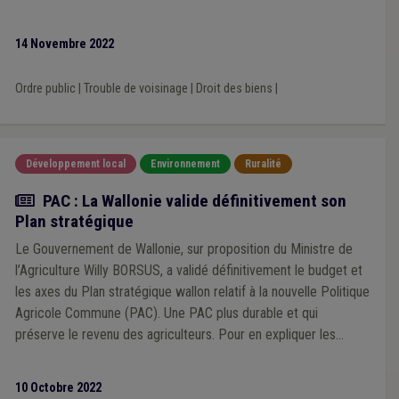
14 Novembre 2022
Ordre public
|
Trouble de voisinage
|
Droit des biens
|
Développement local
Environnement
Ruralité
Actualité
PAC : La Wallonie valide définitivement son
Plan stratégique
Le Gouvernement de Wallonie, sur proposition du Ministre de
l’Agriculture Willy BORSUS, a validé définitivement le budget et
les axes du Plan stratégique wallon relatif à la nouvelle Politique
Agricole Commune (PAC). Une PAC plus durable et qui
préserve le revenu des agriculteurs. Pour en expliquer les
modalités, le Ministre Willy BORSUS va parcourir la Wallonie à
l’occasion du PAC TOUR dès le 11 octobre.
10 Octobre 2022