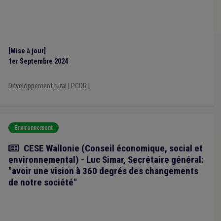
[Mise à jour]
1er Septembre 2024
Développement rural
|
PCDR
|
Environnement
Article
CESE Wallonie (Conseil économique, social et
environnemental) - Luc Simar, Secrétaire général:
"avoir une vision à 360 degrés des changements
de notre société"