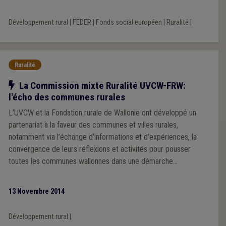
Développement rural
|
FEDER
|
Fonds social européen
|
Ruralité
|
Ruralité
Notre action
La Commission mixte Ruralité UVCW-FRW:
l'écho des communes rurales
L’UVCW et la Fondation rurale de Wallonie ont développé un
partenariat à la faveur des communes et villes rurales,
notamment via l’échange d’informations et d’expériences, la
convergence de leurs réflexions et activités pour pousser
toutes les communes wallonnes dans une démarche
stratégique, la promotion mutuelle de leurs services, par le
canal de leurs publications ou formations.
13 Novembre 2014
Développement rural
|