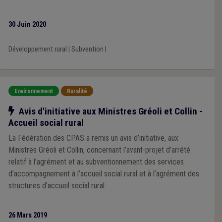
30 Juin 2020
Développement rural
|
Subvention
|
Environnement
Ruralité
Notre action
Avis d'initiative aux Ministres Gréoli et Collin -
Accueil social rural
La Fédération des CPAS a remis un avis d’initiative, aux
Ministres Gréoli et Collin, concernant l’avant-projet d’arrêté
relatif à l’agrément et au subventionnement des services
d’accompagnement à l’accueil social rural et à l’agrément des
structures d’accueil social rural.
26 Mars 2019