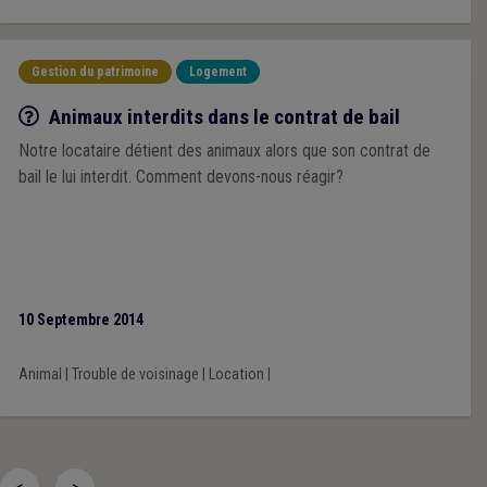
Gestion du patrimoine
Logement
Q/R
Animaux interdits dans le contrat de bail
Notre locataire détient des animaux alors que son contrat de
bail le lui interdit. Comment devons-nous réagir?
10 Septembre 2014
Animal
|
Trouble de voisinage
|
Location
|