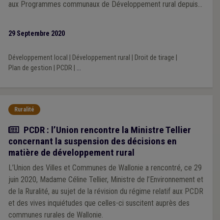
aux Programmes communaux de Développement rural depuis
le printemps 2020.
29 Septembre 2020
Développement local
|
Développement rural
|
Droit de tirage
|
Plan de gestion
|
PCDR
|
...
Ruralité
Actualité
PCDR : l’Union rencontre la Ministre Tellier
concernant la suspension des décisions en
matière de développement rural
L’Union des Villes et Communes de Wallonie a rencontré, ce 29
juin 2020, Madame Céline Tellier, Ministre de l’Environnement et
de la Ruralité, au sujet de la révision du régime relatif aux PCDR
et des vives inquiétudes que celles-ci suscitent auprès des
communes rurales de Wallonie.