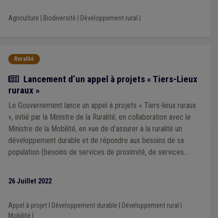
Agriculture
|
Biodiversité
|
Développement rural
|
Ruralité
Actualité
Lancement d’un appel à projets « Tiers-Lieux
ruraux »
Le Gouvernement lance un appel à projets « Tiers-lieux ruraux
», initié par la Ministre de la Ruralité, en collaboration avec le
Ministre de la Mobilité, en vue de d’assurer à la ruralité un
développement durable et de répondre aux besoins de sa
population (besoins de services de proximité, de services
adaptés, de nouvelles dynamiques et de nouveaux usages) en
renforçant des dynamiques existantes ou en gestation.
26 Juillet 2022
Appel à projet
|
Développement durable
|
Développement rural
|
Mobilité
|