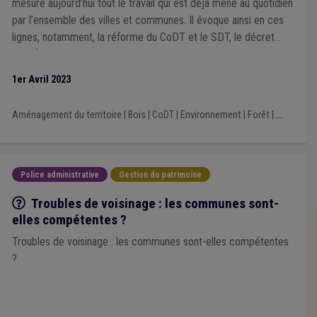
mesure aujourd’hui tout le travail qui est déjà mené au quotidien
par l’ensemble des villes et communes. Il évoque ainsi en ces
lignes, notamment, la réforme du CoDT et le SDT, le décret
relatif à la voirie communale, la problématique des coulées de
boues ou la filière bois en Wallonie. Le ministre se dit ainsi
1er Avril 2023
disponible pour aider les communes à relever tous ces défis,
notamment en concertation avec l’Union des Villes et
Aménagement du territoire
|
Bois
|
CoDT
|
Environnement
|
Forêt
|
...
Communes de Wallonie
Police administrative
Gestion du patrimoine
Q/R
Troubles de voisinage : les communes sont-
elles compétentes ?
Troubles de voisinage : les communes sont-elles compétentes
?