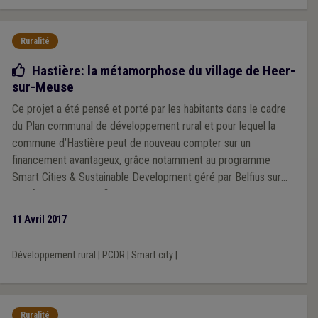
Ruralité
Bonne pratique
Hastière: la métamorphose du village de Heer-
sur-Meuse
Ce projet a été pensé et porté par les habitants dans le cadre
du Plan communal de développement rural et pour lequel la
commune d’Hastière peut de nouveau compter sur un
financement avantageux, grâce notamment au programme
Smart Cities & Sustainable Development géré par Belfius sur
des fonds BEI et Belfius.
11 Avril 2017
Développement rural
|
PCDR
|
Smart city
|
Ruralité