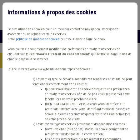
Informations à propos des cookies
Connexion
Vous travaillez dans un/une
Ce site utilise des cookies pour un meilleur confort de navigation. Choisissez
d'accepter ou de refuser certains cookies.
MENU
Notre
politique en matière de cookies
peut vous aider à faire ce choix.
Vous pourrez à tout moment modifier vos préférences en matière de cookies en
cliquant sur le lien "
Cookies: retrait du consentement
" qui se trouve dans le bas de
chaque page du site internet.
Accueil
> Trouble de voisinage Développement rural
Le site internet www.uvcw.be utilise deux types de cookies :
Trouver un contenu
1) Le premier type de cookies sont dits "essentiels" car le site ne peut
fonctionner correctement sans ceux-ci:
tplNewCookieConsent : ce cookie enregistre vos préférences
en matière de cookies afin de ne pas vous représenter cette
Trouble de voisinage Développement
fenêtre lors de votre prochaine visite.
IDENTIFIANTABONNE : lorsque vous vous identifiez sur
rural
notre site internet avec votre identifiant et mot de passe, ce
cookie s'ajoute et permet de garder votre session active lors
de votre prochaine visite.
2) Le deuxième type de cookies proviennent d'applications tierces :
Matière(s) principale(s)
Notre live chat (crisp.chat) stocke un cookie permettant de
récupérer l'historique de la conversation;
Les cartes interactives qui présentent les communes