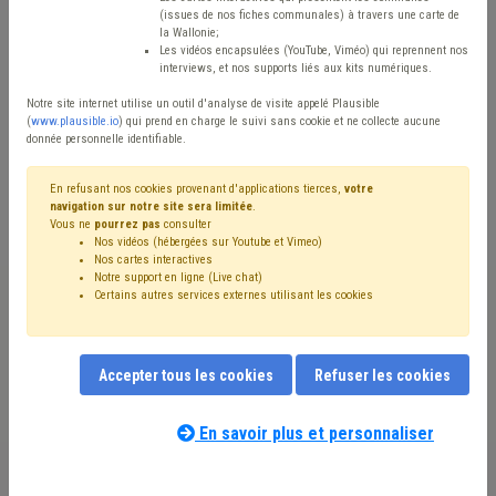
Type de contenu
(issues de nos fiches communales) à travers une carte de
la Wallonie;
Avis / Actions
Les vidéos encapsulées (YouTube, Viméo) qui reprennent nos
interviews, et nos supports liés aux kits numériques.
Réinitialiser
Notre site internet utilise un outil d'analyse de visite appelé Plausible
(
www.plausible.io
) qui prend en charge le suivi sans cookie et ne collecte aucune
donnée personnelle identifiable.
Filtrer cette requête avec des mots-clés
En refusant nos cookies provenant d'applications tierces,
votre
navigation sur notre site sera limitée
.
Vous ne
pourrez pas
consulter
Nos vidéos (hébergées sur Youtube et Vimeo)
⇒ Développement rural
(
retirer le mot clé
)
Ruralité
(8)
Nos cartes interactives
Notre support en ligne (Live chat)
⇒ Trouble de voisinage
(
retirer le mot clé
)
PCDR
(6)
Certains autres services externes utilisant les cookies
Subvention
(4)
Agriculture
(4)
Développement durable
(4)
Développement local
(2)
Aménagement du territoire
(2)
Nature
(2)
Ordre public
(2)
Inondation
(2)
Pollution
(2)
Accepter tous les cookies
Refuser les cookies
Qualité
(2)
Appel à projet
(2)
Voirie
(2)
Arbres et haies
(1)
Forêt
(1)
Droit des biens
(1)
Biodiversité
(1)
En savoir plus et personnaliser
Notre expert(e) associé(e) au terme
Système d'information géographique (SIG)
(1)
que vous recherchez
(merci de prendre
Droit de tirage
(1)
FEDER
(1)
GAL
(1)
Urbanisme
(1)
connaissance de notre
politique d'assistance-
Agent constatateur
(1)
Amende
(1)
Santé
(1)