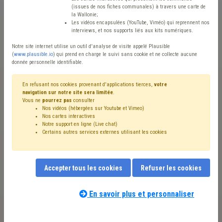
Certaines parties du site (modèles, outils et certains
(issues de nos fiches communales) à travers une carte de
la Wallonie;
contenus) sont accessibles uniquement aux
Les vidéos encapsulées (YouTube, Viméo) qui reprennent nos
membres de l'Union des Villes et Communes de
interviews, et nos supports liés aux kits numériques.
Wallonie.
Notre site internet utilise un outil d'analyse de visite appelé Plausible
(
www.plausible.io
) qui prend en charge le suivi sans cookie et ne collecte aucune
donnée personnelle identifiable.
Qui est membre de l'UVCW?
En refusant nos cookies provenant d'applications tierces,
votre
navigation sur notre site sera limitée
.
Vous ne
pourrez pas
consulter
Les communes, CPAS, ADL, zones de police, zones de
Nos vidéos (hébergées sur Youtube et Vimeo)
secours, intercommunales et SLSP situés en Wallonie et en
Nos cartes interactives
Notre support en ligne (Live chat)
ordre de cotisation.
Certains autres services externes utilisant les cookies
Vous êtes membres de l'UVCW ?
Accepter tous les cookies
Refuser les cookies
Vérifiez si votre adresse email se trouve dans notre
En savoir plus et personnaliser
base de données.