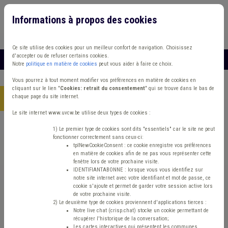
Informations à propos des cookies
Connexion
Vous travaillez dans un/une
Ce site utilise des cookies pour un meilleur confort de navigation. Choisissez
d'accepter ou de refuser certains cookies.
MENU
Notre
politique en matière de cookies
peut vous aider à faire ce choix.
Vous pourrez à tout moment modifier vos préférences en matière de cookies en
cliquant sur le lien "
Cookies: retrait du consentement
" qui se trouve dans le bas de
chaque page du site internet.
Accueil
>
Accès sécurisé
Le site internet www.uvcw.be utilise deux types de cookies :
Accès sécurisé
1) Le premier type de cookies sont dits "essentiels" car le site ne peut
fonctionner correctement sans ceux-ci:
tplNewCookieConsent : ce cookie enregistre vos préférences
en matière de cookies afin de ne pas vous représenter cette
Cette page est exclusivement acessible par les
fenêtre lors de votre prochaine visite.
membres de l'UVCW
IDENTIFIANTABONNE : lorsque vous vous identifiez sur
notre site internet avec votre identifiant et mot de passe, ce
cookie s'ajoute et permet de garder votre session active lors
Attention!
de votre prochaine visite.
2) Le deuxième type de cookies proviennent d'applications tierces :
La page que vous avez demandée est en accès
Notre live chat (crisp.chat) stocke un cookie permettant de
récupérer l'historique de la conversation;
restreint.
Les cartes interactives qui présentent les communes