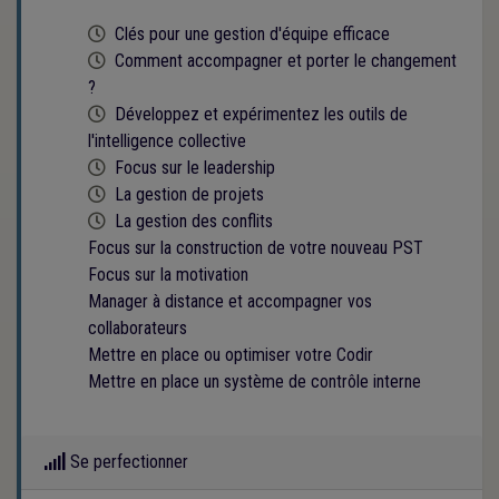
Cette formation est programmée
Clés pour une gestion d'équipe efficace
Cette formation est programmée
Comment accompagner et porter le changement
?
Cette formation est programmée
Développez et expérimentez les outils de
l'intelligence collective
Cette formation est programmée
Focus sur le leadership
Cette formation est programmée
La gestion de projets
Cette formation est programmée
La gestion des conflits
Focus sur la construction de votre nouveau PST
Focus sur la motivation
Manager à distance et accompagner vos
collaborateurs
Mettre en place ou optimiser votre Codir
Mettre en place un système de contrôle interne
Se perfectionner