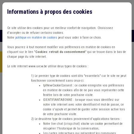
Informations à propos des cookies
Connexion
Vous travaillez dans un/une
Ce site utilise des cookies pour un meilleur confort de navigation. Choisissez
d'accepter ou de refuser certains cookies.
MENU
Notre
politique en matière de cookies
peut vous aider à faire ce choix.
Vous pourrez à tout moment modifier vos préférences en matière de cookies en
cliquant sur le lien "
Cookies: retrait du consentement
" qui se trouve dans le bas de
chaque page du site internet.
Accueil
>
Stratégie/Management
>
Actualité
>
Baromètre belge
2024 de la mise en œuvre des 17 ODD, donnez votre avis !
Le site internet www.uvcw.be utilise deux types de cookies :
1) Le premier type de cookies sont dits "essentiels" car le site ne peut
fonctionner correctement sans ceux-ci:
tplNewCookieConsent : ce cookie enregistre vos préférences
Actualité
Stratégie/Management
en matière de cookies afin de ne pas vous représenter cette
fenêtre lors de votre prochaine visite.
Baromètre belge 2024
IDENTIFIANTABONNE : lorsque vous vous identifiez sur
notre site internet avec votre identifiant et mot de passe, ce
cookie s'ajoute et permet de garder votre session active lors
de la mise en œuvre des
de votre prochaine visite.
2) Le deuxième type de cookies proviennent d'applications tierces :
Notre live chat (crisp.chat) stocke un cookie permettant de
17 ODD, donnez votre
récupérer l'historique de la conversation;
Les cartes interactives qui présentent les communes