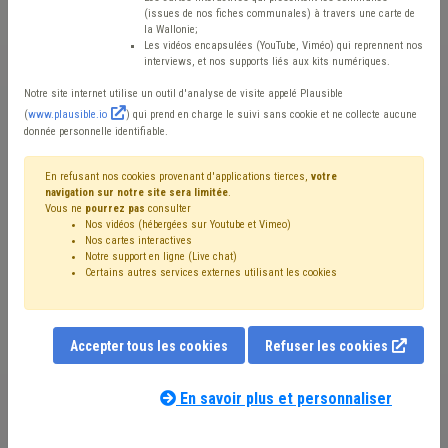
avis !
(issues de nos fiches communales) à travers une carte de
la Wallonie;
Les vidéos encapsulées (YouTube, Viméo) qui reprennent nos
interviews, et nos supports liés aux kits numériques.
Mis en ligne le 14 Mars 2024 - Tristan FRIPIAT
Notre site internet utilise un outil d'analyse de visite appelé Plausible
(
www.plausible.io
) qui prend en charge le suivi sans cookie et ne collecte aucune
donnée personnelle identifiable.
Depuis 2018, l’Université d’Anvers, l’Antwerp
Management School et l’UCLouvain lancent tous les
En refusant nos cookies provenant d'applications tierces,
votre
navigation sur notre site sera limitée
.
deux ans une nouvelle enquête sur l’adhésion et la mise
Vous ne
pourrez pas
consulter
Nos vidéos (hébergées sur Youtube et Vimeo)
en œuvre des Objectifs de développement durable (ou
Nos cartes interactives
Notre support en ligne (Live chat)
ODD) en Belgique avec l’appui de l'Institut Fédéral pour le
Certains autres services externes utilisant les cookies
Développement Durable (IFDD). Pour rappel, les 17 ODD
ont été adopté en 2015 dans le cadre d’un programme
de l’ONU appelé « l’Agenda 2030 ».
Accepter tous les cookies
Refuser les cookies
Nous sommes maintenant en 2024 et une nouvelle
En savoir plus et personnaliser
enquête vient d’être lancée. Elle s'adresse aux