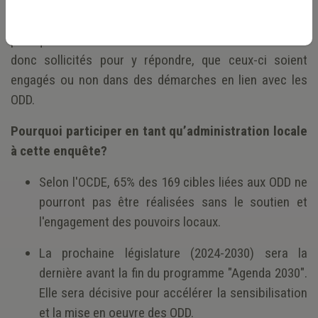
entreprises, aux organisations sociales, aux
établissements d'enseignement et aux organisations
publiques. L’ensemble des membres de l’UVCW sont
donc sollicités pour y répondre, que ceux-ci soient
engagés ou non dans des démarches en lien avec les
ODD.
Pourquoi participer en tant qu’administration locale
à cette enquête?
Selon l'OCDE, 65% des 169 cibles liées aux ODD ne
pourront pas être réalisées sans le soutien et
l'engagement des pouvoirs locaux.
La prochaine législature (2024-2030) sera la
dernière avant la fin du programme "Agenda 2030".
Elle sera décisive pour accélérer la sensibilisation
et la mise en oeuvre des ODD.