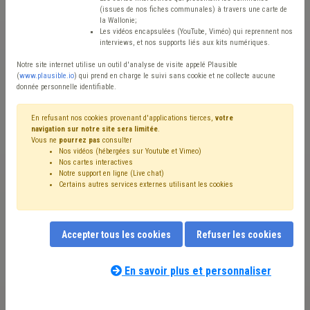
(issues de nos fiches communales) à travers une carte de
la Wallonie;
Les vidéos encapsulées (YouTube, Viméo) qui reprennent nos
interviews, et nos supports liés aux kits numériques.
Notre site internet utilise un outil d'analyse de visite appelé Plausible
(
www.plausible.io
) qui prend en charge le suivi sans cookie et ne collecte aucune
donnée personnelle identifiable.
En refusant nos cookies provenant d'applications tierces,
votre
navigation sur notre site sera limitée
.
Vous ne
pourrez pas
consulter
Nos vidéos (hébergées sur Youtube et Vimeo)
Notre
web TV
(UVCW TV) continue de plus belle à mettre en avant
Nos cartes interactives
Notre support en ligne (Live chat)
les bonnes pratiques locales. Comme vous le savez, notre revue
Certains autres services externes utilisant les cookies
mensuelle
Mouvement communal
publie régulièrement une
rubrique nommée « Bonnes pratiques ». Celle-ci propose de
mettre en avant des projets communaux particulièrement dignes
Accepter tous les cookies
Refuser les cookies
d’intérêt dans toutes les matières qui jalonnent le quotidien de la
commune. Et ce, afin de créer une réelle émulation et un partage
En savoir plus et personnaliser
d’expériences entre municipalistes wallons.
En tant que décideurs locaux et municipalistes convaincus liés à