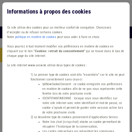
Informations à propos des cookies
Connexion
Vous travaillez dans un/une
Ce site utilise des cookies pour un meilleur confort de navigation. Choisissez
MENU
d'accepter ou de refuser certains cookies.
Notre
politique en matière de cookies
peut vous aider à faire ce choix.
Vous pourrez à tout moment modifier vos préférences en matière de cookies en
cliquant sur le lien "
Cookies: retrait du consentement
" qui se trouve dans le bas de
Accueil
>
UVCW TV
chaque page du site internet.
Le site internet www.uvcw.be utilise deux types de cookies :
UVCW TV
1) Le premier type de cookies sont dits "essentiels" car le site ne peut
fonctionner correctement sans ceux-ci:
tplNewCookieConsent : ce cookie enregistre vos préférences
La part belle aux bonnes pratiques locales
en matière de cookies afin de ne pas vous représenter cette
fenêtre lors de votre prochaine visite.
IDENTIFIANTABONNE : lorsque vous vous identifiez sur
notre site internet avec votre identifiant et mot de passe, ce
cookie s'ajoute et permet de garder votre session active lors
de votre prochaine visite.
2) Le deuxième type de cookies proviennent d'applications tierces :
Notre live chat (crisp.chat) stocke un cookie permettant de
récupérer l'historique de la conversation;
Les cartes interactives qui présentent les communes