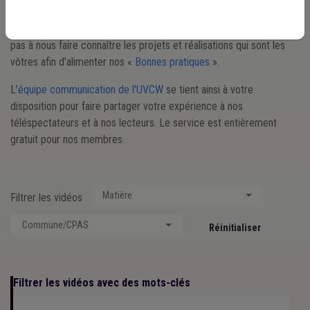
une institution membre de l'UVCW (ville, commune, CPAS,
intercommunale, SLSP, zone de police, zone d'incendie), n’hésitez
pas à nous faire connaître les projets et réalisations qui sont les
vôtres afin d’alimenter nos «
Bonnes pratiques
».
L’
équipe communication de l'UVCW
se tient ainsi à votre
disposition pour faire partager votre expérience à nos
téléspectateurs et à nos lecteurs. Le service est entièrement
gratuit pour nos membres.
Matière
Filtrer les vidéos
Commune/CPAS
Réinitialiser
Filtrer les vidéos avec des mots-clés