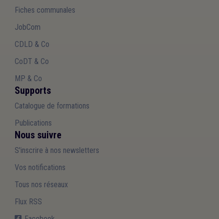
GRD
(1)
Informatisation
(1)
Fiches communales
Insertion socioprofessionnelle
(1)
Open data
(1)
JobCom
Plan de relance
(1)
Get up Wallonia
(1)
Blues des élus
(1)
Enquête UVCW
(1)
CDLD & Co
CoDT & Co
MP & Co
Supports
Catalogue de formations
Publications
Nous suivre
S'inscrire à nos newsletters
Vos notifications
Tous nos réseaux
Flux RSS
Facebook