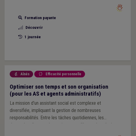
possibilités d’aménager son environnement de manière
adéquate.
Formation payante
Découvrir
1 journée
Aînés
Efficacité personnelle


Optimiser son temps et son organisation
(pour les AS et agents administratifs)
La mission d'un assistant social est complexe et
diversifiée, impliquant la gestion de nombreuses
responsabilités. Entre les tâches quotidiennes, les
demandes diverses, le soutien aux collègues, les réunions,
la rédaction de rapports et la gestion des e-mails, la