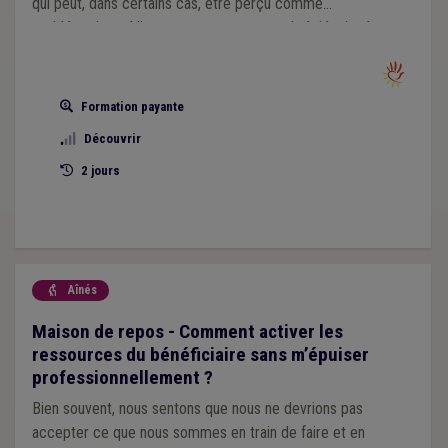
qui peut, dans certains cas, être perçu comme
problématique. L’intervenant peut se sentir épiés, jugés.
De même la famille a parfois le sentiment d’être exclue du
dispositif mis en place. Les uns et les autres peuvent avoir
du mal à aborder certains sujets sensibles, à communiquer
Formation payante
sereinement. Quelle est la place de la famille dans
Découvrir
l’accompagnement ? Comment en faire une alliée dans
l’accompagnement ?
2 jours
Aînés

Maison de repos - Comment activer les
ressources du bénéficiaire sans m’épuiser
professionnellement ?
Bien souvent, nous sentons que nous ne devrions pas
accepter ce que nous sommes en train de faire et en