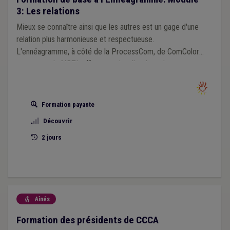
3: Les relations
Mieux se connaître ainsi que les autres est un gage d'une
relation plus harmonieuse et respectueuse.
L'ennéagramme, à côté de la ProcessCom, de ComColors
ou encore du MBTI, offre un cadre d'analyse de cette
connaissance et des évolutions de l'homme selon qu'il est
en confiance ou sous stress. L'ennéagramme peut donc
être un instrument favorisant la relation avec les
Formation payante
bénéficiaires des services comme avec les collègues.
Découvrir
Pour participer au module 3, vous devez avoir suivi les
modules 1 et 2.
2 jours
Aînés

Formation des présidents de CCCA