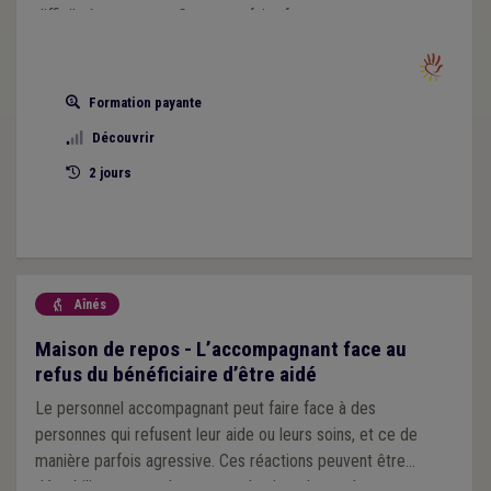
difficile à surmonter. Comment faire face en tant que
professionnel à cette situation de deuil ? Comment
accompagner le bénéficiaire endeuillé ?
Formation payante
Découvrir
2 jours
Aînés

Maison de repos - L’accompagnant face au
refus du bénéficiaire d’être aidé
Le personnel accompagnant peut faire face à des
personnes qui refusent leur aide ou leurs soins, et ce de
manière parfois agressive. Ces réactions peuvent être
déstabilisante pour le personnel qui se demande comment