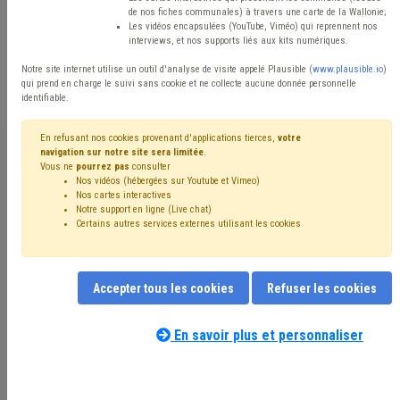
de nos fiches communales) à travers une carte de la Wallonie;
Aînés
Les vidéos encapsulées (YouTube, Viméo) qui reprennent nos

interviews, et nos supports liés aux kits numériques.
Accompagnement : Ensemble, améliorons nos
Notre site internet utilise un outil d'analyse de visite appelé Plausible (
www.plausible.io
)
réunions d’équipe !
qui prend en charge le suivi sans cookie et ne collecte aucune donnée personnelle
identifiable.
Les réunions … Essentielles au bon fonctionnement du
service, elles sont pourtant perçues parfois comme
En refusant nos cookies provenant d'applications tierces,
votre
insatisfaisantes, trop longues, trop centrées sur quelques
navigation sur notre site sera limitée
.
Vous ne
pourrez pas
consulter
personnes, trop… La liste est longue. Si la conduite de
Nos vidéos (hébergées sur Youtube et Vimeo)
réunion doit être menée par le responsable d’équipe, il
Nos cartes interactives
Notre support en ligne (Live chat)
s’agira ici d’une introspection collective pour déterminer
Certains autres services externes utilisant les cookies
quels sont les principaux soucis et surtout comment y
Formation payante
remédier concrètement.
Découvrir
Accepter tous les cookies
Refuser les cookies
3 demi-journées
En savoir plus et personnaliser