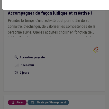
Aînés

Accompagner de façon ludique et créative !
Prendre le temps d’une activité peut permettre de se
connaître, d’échanger, de valoriser les compétences de la
personne suivie. Quelles activités choisir en fonction de
l’objectif visé mais aussi de la personne : personne âgée
qui a des pertes de mémoire, enfant, etc.
Formation payante
Découvrir
2 jours
Aînés
Stratégie/Management

