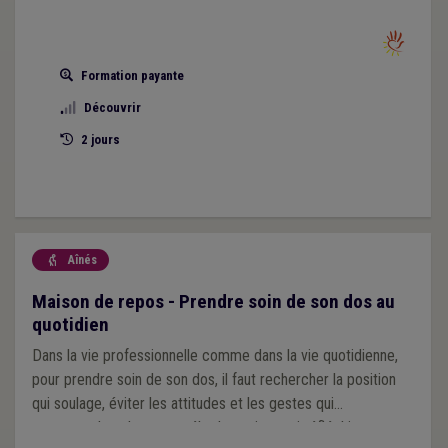
arriver à créer du lien avec cette personne pour que
l’intervention fasse sens.
Formation payante
Découvrir
2 jours
Aînés

Maison de repos - Prendre soin de son dos au
quotidien
Dans la vie professionnelle comme dans la vie quotidienne,
pour prendre soin de son dos, il faut rechercher la position
qui soulage, éviter les attitudes et les gestes qui
agressent la colonne vertébrale, mais aussi réfléchir aux