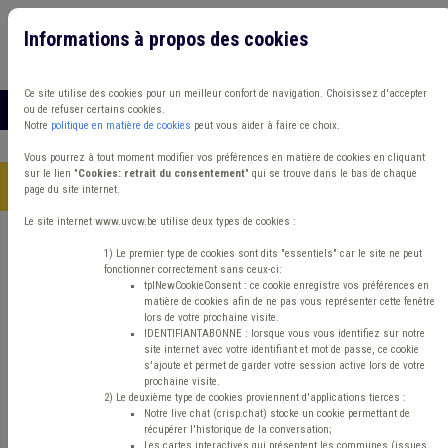
Informations à propos des cookies
Connexion
Vous travaillez dans un/une
Ce site utilise des cookies pour un meilleur confort de navigation. Choisissez d'accepter
MENU
ou de refuser certains cookies.
Notre
politique en matière de cookies
peut vous aider à faire ce choix.
Vous pourrez à tout moment modifier vos préférences en matière de cookies en cliquant
sur le lien "
Cookies: retrait du consentement
" qui se trouve dans le bas de chaque
Accueil
>
Formations
>
Catalogue en ligne
page du site internet.
Le site internet www.uvcw.be utilise deux types de cookies :
Catalogue des
1) Le premier type de cookies sont dits "essentiels" car le site ne peut
fonctionner correctement sans ceux-ci:
formations
tplNewCookieConsent : ce cookie enregistre vos préférences en
matière de cookies afin de ne pas vous représenter cette fenêtre
lors de votre prochaine visite.
IDENTIFIANTABONNE : lorsque vous vous identifiez sur notre
site internet avec votre identifiant et mot de passe, ce cookie
s'ajoute et permet de garder votre session active lors de votre
prochaine visite.
2) Le deuxième type de cookies proviennent d'applications tierces :
Résultats pour votre recherche
Notre live chat (crisp.chat) stocke un cookie permettant de
récupérer l'historique de la conversation;
Les cartes interactives qui présentent les communes (issues