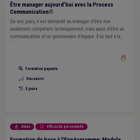
Être manager aujourd’hui avec la Process
Communication®
De nos jours, il est demandé au manager d’être non
seulement compétent techniquement, mais aussi d’être un
communicateur et un gestionnaire d’équipe. Il lui faut à la
fois améliorer son style de leadership et de management,
sa communication et fonctionner de façon plus positive.
Formation payante
Découvrir
3 jours
Aînés
Efficacité personnelle


Formation de base à l'Ennéagramme: Module