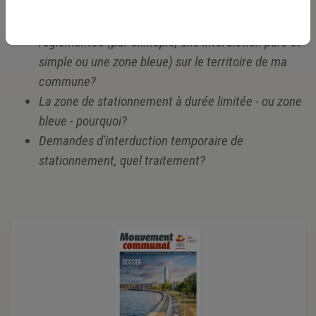
Comment définir les zones de stationnement
réglementée (par exmeple, une interdiction pure et
simple ou une zone bleue) sur le territoire de ma
commune?
La zone de stationnement à durée limitée - ou zone
bleue - pourquoi?
Demandes d'interduction temporaire de
stationnement, quel traitement?