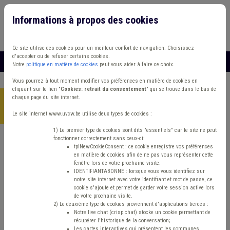
Informations à propos des cookies
Connexion
Vous travaillez dans un/une
Ce site utilise des cookies pour un meilleur confort de navigation. Choisissez
d'accepter ou de refuser certains cookies.
MENU
Notre
politique en matière de cookies
peut vous aider à faire ce choix.
Vous pourrez à tout moment modifier vos préférences en matière de cookies en
cliquant sur le lien "
Cookies: retrait du consentement
" qui se trouve dans le bas de
chaque page du site internet.
Accueil
>
Mobilité
>
Q/R
>
Le point sur certaines questions
fondamentales en matière de stationnement - suite
Le site internet www.uvcw.be utilise deux types de cookies :
1) Le premier type de cookies sont dits "essentiels" car le site ne peut
fonctionner correctement sans ceux-ci:
tplNewCookieConsent : ce cookie enregistre vos préférences
Q/R
Mobilité
en matière de cookies afin de ne pas vous représenter cette
fenêtre lors de votre prochaine visite.
Le point sur certaines
IDENTIFIANTABONNE : lorsque vous vous identifiez sur
notre site internet avec votre identifiant et mot de passe, ce
cookie s'ajoute et permet de garder votre session active lors
questions
de votre prochaine visite.
2) Le deuxième type de cookies proviennent d'applications tierces :
Notre live chat (crisp.chat) stocke un cookie permettant de
fondamentales en
récupérer l'historique de la conversation;
Les cartes interactives qui présentent les communes