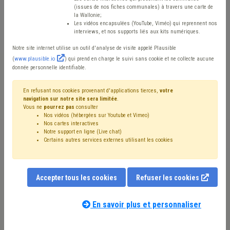
matière de
(issues de nos fiches communales) à travers une carte de
la Wallonie;
Les vidéos encapsulées (YouTube, Viméo) qui reprennent nos
stationnement - suite
interviews, et nos supports liés aux kits numériques.
Notre site internet utilise un outil d'analyse de visite appelé Plausible
(
www.plausible.io
) qui prend en charge le suivi sans cookie et ne collecte aucune
Mis en ligne le 21 Janvier 2021 - Ambre VASSART
donnée personnelle identifiable.
En refusant nos cookies provenant d'applications tierces,
votre
Nous proposons désormais, régulièrement, une série de
navigation sur notre site sera limitée
.
Vous ne
pourrez pas
consulter
questions, toutes en lien avec le stationnement. En
Nos vidéos (hébergées sur Youtube et Vimeo)
Nos cartes interactives
effet, nous constatons que pas mal de questions se
Notre support en ligne (Live chat)
Certains autres services externes utilisant les cookies
posent encore en la matière et nous pensons que
refaire le tour des éléments essentiels et des prin-cipes
gouvernant la matière n’est pas inutile en soi, et ce afin
Accepter tous les cookies
Refuser les cookies
de permettre aux praticiens communaux de disposer
d’une ressource supplémentaire.
En savoir plus et personnaliser
Nous aborderons ici les questions suivantes :