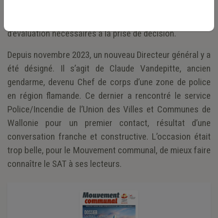
que les dossiers soumis au Ministre de l’Intérieur dans
ces domaines comportent tous les éléments formels et
d’évaluation nécessaires à la prise de décision.
Depuis novembre 2023, un nouveau Directeur général y a
été désigné. Il s’agit de Claude Vandepitte, ancien
gendarme, devenu Chef de corps d’une zone de police
en région flamande. Ce dernier a rencontré le service
Police/Incendie de l’Union des Villes et Communes de
Wallonie pour un premier contact, résultat d’une
conversation franche et constructive. L’occasion était
trop belle, pour le Mouvement communal, de mieux faire
connaître le SAT à ses lecteurs.