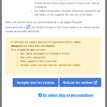
Intérieur
(issues de nos fiches communales) à travers une carte de
la Wallonie;
Les vidéos encapsulées (YouTube, Viméo) qui reprennent nos
interviews, et nos supports liés aux kits numériques.
Mis en ligne le 1er Mai 2024 - Alain DEPRET
Notre site internet utilise un outil d'analyse de visite appelé Plausible
(
www.plausible.io
) qui prend en charge le suivi sans cookie et ne collecte aucune
donnée personnelle identifiable.
Le SAT (Secrétariat administratif et technique relatif à
la police intégrée auprès du SPF Intérieur, en abrégé le «
En refusant nos cookies provenant d'applications tierces,
votre
navigation sur notre site sera limitée
.
SAT Intérieur ») est un organe peu connu des
Vous ne
pourrez pas
consulter
Nos vidéos (hébergées sur Youtube et Vimeo)
municipalistes, encore moins du grand public. Celui-ci a
Nos cartes interactives
Notre support en ligne (Live chat)
été créé au moment de la réforme des polices, au début
Certains autres services externes utilisant les cookies
de ce siècle, auprès du SPF Intérieur, afin de conseiller
le Ministre en ce qui concerne les aspects techniques,
administratifs et logistiques de la gestion quotidienne
Accepter tous les cookies
Refuser les cookies
et des opérations dans le cadre du service de la police
En savoir plus et personnaliser
intégrée. Il assure ainsi la liaison entre les services de
police et le cabinet du Ministre. Il s’assure également