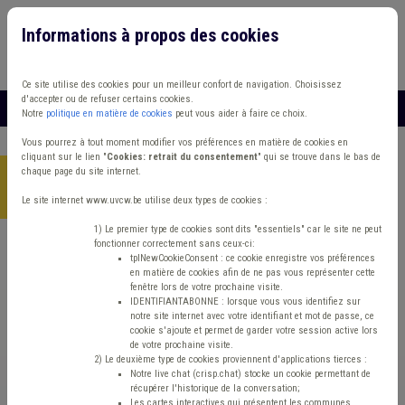
Informations à propos des cookies
Connexion
Vous travaillez dans un/une
Ce site utilise des cookies pour un meilleur confort de navigation. Choisissez
d'accepter ou de refuser certains cookies.
MENU
Notre
politique en matière de cookies
peut vous aider à faire ce choix.
Vous pourrez à tout moment modifier vos préférences en matière de cookies en
cliquant sur le lien "
Cookies: retrait du consentement
" qui se trouve dans le bas de
chaque page du site internet.
Accueil
>
Police locale
>
Article
>
Claude Vandepitte, Directeur
général du SAT auprès du SPF Intérieur
Le site internet www.uvcw.be utilise deux types de cookies :
1) Le premier type de cookies sont dits "essentiels" car le site ne peut
fonctionner correctement sans ceux-ci:
tplNewCookieConsent : ce cookie enregistre vos préférences
Article
Police locale
en matière de cookies afin de ne pas vous représenter cette
fenêtre lors de votre prochaine visite.
Claude Vandepitte,
IDENTIFIANTABONNE : lorsque vous vous identifiez sur
notre site internet avec votre identifiant et mot de passe, ce
cookie s'ajoute et permet de garder votre session active lors
Directeur général du
de votre prochaine visite.
2) Le deuxième type de cookies proviennent d'applications tierces :
Notre live chat (crisp.chat) stocke un cookie permettant de
SAT auprès du SPF
récupérer l'historique de la conversation;
Les cartes interactives qui présentent les communes