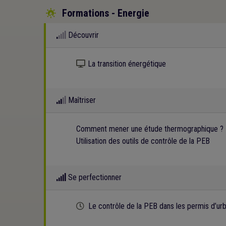
Formations - Energie

Découvrir
Kit numérique gratuit
La transition énergétique
Maîtriser
Comment mener une étude thermographique ?
Utilisation des outils de contrôle de la PEB
Se perfectionner
Cette formation est programmée
Le contrôle de la PEB dans les permis d’ur