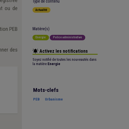
registrée
Type de contenu
nt ou de
Actualité
ation PEB
Matière(s)
Energie
Police administrative
nner des
Activez les notifications
Soyez notifié de toutes les nouveautés dans
la matière
Energie
Mots-clefs
PEB
Urbanisme