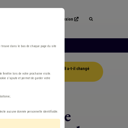
Connexion
les
L'ASBL
e trouve dans le bas de chaque page du site
nts/unités PEB dans le logiciel PEB a-t-il changé
 fenêtre lors de votre prochaine visite.
okie s'ajoute et permet de garder votre
allonie;
demandes de
llecte aucune donnée personnelle identifiable.