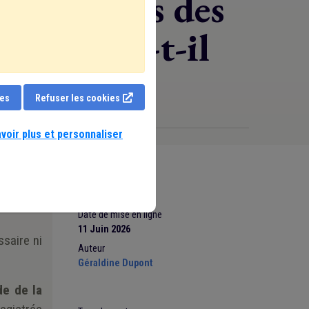
s adresses des
iel PEB a-t-il
ies
Refuser les cookies
voir plus et personnaliser
ans
ICAR
exte que
Date de mise en ligne
11 Juin 2026
ssaire ni
Auteur
Géraldine Dupont
de de la