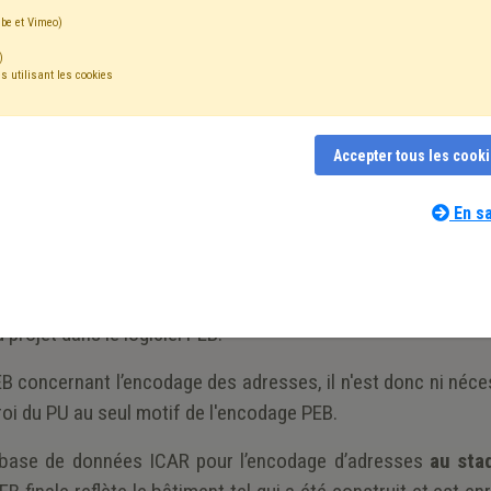
sme : L’encodage de
be et Vimeo)
s PEB dans le logic
)
s utilisant les cookies
Accepter tous les cook
En sa
 demandes de création de nouvelles (sous-)adresses d
ues) en amont du dépôt de demandes de permis, sous prét
rojet dans le logiciel PEB.
B concernant l’encodage des adresses, il n'est donc ni néce
troi du PU au seul motif de l'encodage PEB.
à la base de données ICAR pour l’encodage d’adresses
au sta