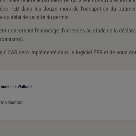
EB finale reflète le bâtiment tel qui a été construit et est en
ées PEB dans les douze mois de l’occupation du bâtime
 du délai de validité du permis.
ment concernant l’encodage d’adresses au stade de la déclar
urbanisme).
u’ICAR sera implémenté dans le logiciel PEB et de vous do
ommunes de Wallonie
tteo Gastout