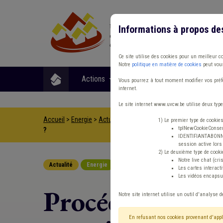
Informations à propos de
Ce site utilise des cookies pour un meilleur c
Notre
politique en matière de cookies
peut vous
Actions
Matières
Format
Vous pourrez à tout moment modifier vos préfé
internet.
Le site internet www.uvcw.be utilise deux type
Accueil
>
Energie
>
Actualité
>
Procédure PEB dans le cadre d
1) Le premier type de cookie
tplNewCookieConsent
?
IDENTIFIANTABONNE :
session active lors 
2) Le deuxième type de cooki
Notre live chat (cri
Actualité
Energie
Police administrative
Les cartes interac
Les vidéos encapsul
Procédure PEB 
Notre site internet utilise un outil d'analyse d
En refusant nos cookies provenant d'appl