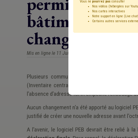
permis d’urbani
Vous ne
pourrez pas
consulter
Nos vidéos (hébergées sur Youtu
Nos cartes interactives
bâtiments/unité
Notre support en ligne (Live chat
Certains autres services externe
changé ?
Mis en ligne le 11 Juin 2026 - Géraldine DUPONT
Plusieurs communes sont confrontées à des
(Inventaire centralisé des adresses et des r
l’absence d’adresse ICAR empêche l’encodage du p
Aucun changement n’a été apporté au logiciel PE
justifié de créer une nouvelle adresse avant l'oc
A l’avenir, le logiciel PEB devrait être relié 