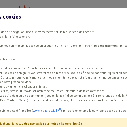
s cookies
Vous travaillez dans un/une
onfort de navigation. Choisissez d'accepter ou de refuser certains cookies.
 aider à faire ce choix.
ions
Publications
Outils
Fiches communa
rences en matière de cookies en cliquant sur le lien "
Cookies: retrait du consentement
" qui s
s de cookies :
es demandes de permis d’urbanisme : L’encodage des adresses des bâtime
s sont dits "essentiels" car le site ne peut fonctionner correctement sans ceux-ci:
 : ce cookie enregistre vos préférences en matière de cookies afin de ne pas vous représenter cette
 lorsque vous vous identifiez sur notre site internet avec votre identifiant et mot de passe, ce co
de votre prochaine visite.
es proviennent d'applications tierces :
sp.chat) stocke un cookie permettant de récupérer l'historique de la conversation;
tives qui présentent les communes (issues de nos fiches communales) à travers une carte de la W
ées (YouTube, Viméo) qui reprennent nos interviews, et nos supports liés aux kits numériques.
dans le cadre des 
e visite appelé Plausible (
www.plausible.io
) qui prend en charge le suivi sans cookie et ne co
ications tierces,
votre navigation sur notre site sera limitée
.