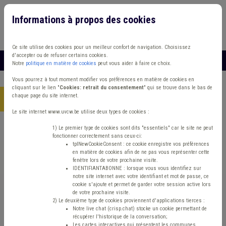
Informations à propos des cookies
Connexion
Vous travaillez dans un/une
Ce site utilise des cookies pour un meilleur confort de navigation. Choisissez
d'accepter ou de refuser certains cookies.
MENU
Notre
politique en matière de cookies
peut vous aider à faire ce choix.
Vous pourrez à tout moment modifier vos préférences en matière de cookies en
cliquant sur le lien "
Cookies: retrait du consentement
" qui se trouve dans le bas de
chaque page du site internet.
Accueil
>
Energie
>
Actualité
>
UREBA exceptionnel PWI 2019
Le site internet www.uvcw.be utilise deux types de cookies :
1) Le premier type de cookies sont dits "essentiels" car le site ne peut
Actualité
Energie
fonctionner correctement sans ceux-ci:
tplNewCookieConsent : ce cookie enregistre vos préférences
en matière de cookies afin de ne pas vous représenter cette
UREBA exceptionnel
fenêtre lors de votre prochaine visite.
IDENTIFIANTABONNE : lorsque vous vous identifiez sur
notre site internet avec votre identifiant et mot de passe, ce
PWI 2019
cookie s'ajoute et permet de garder votre session active lors
de votre prochaine visite.
2) Le deuxième type de cookies proviennent d'applications tierces :
Notre live chat (crisp.chat) stocke un cookie permettant de
Mis en ligne le 16 Décembre 2024 - Marianne DUQUESNE
récupérer l'historique de la conversation;
Les cartes interactives qui présentent les communes