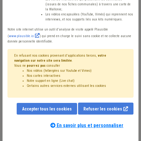
(issues de nos fiches communales) à travers une carte de
la Wallonie;
La Cellule UREBA nous informe ce jour qu’en date du 28
Les vidéos encapsulées (YouTube, Viméo) qui reprennent nos
interviews, et nos supports liés aux kits numériques.
novembre 2024, le gouvernement wallon a approuvé la
Notre site internet utilise un outil d'analyse de visite appelé Plausible
proposition de prolongation du délai pour la réalisation
(
www.plausible.io
) qui prend en charge le suivi sans cookie et ne collecte aucune
des travaux pour les projets sélectionnés dans le cadre
donnée personnelle identifiable.
de l’appel à projet UREBA exceptionnel PWI 2019.
En refusant nos cookies provenant d'applications tierces,
votre
navigation sur notre site sera limitée
.
Les travaux devront être réceptionnés et la demande de
Vous ne
pourrez pas
consulter
liquidation devra être introduite au plus tard le 30 juin
Nos vidéos (hébergées sur Youtube et Vimeo)
Nos cartes interactives
2026.
Notre support en ligne (Live chat)
Certains autres services externes utilisant les cookies
Auteur
Marianne Duquesne,
Conseillère experte à l'Union des
Accepter tous les cookies
Refuser les cookies
Villes et Communes de Wallonie
Conseiller(e)(s) / personne(s) de contact
En savoir plus et personnaliser
Energie
: Marianne Duquesne - Géraldine Dupont -
Matteo Gastout