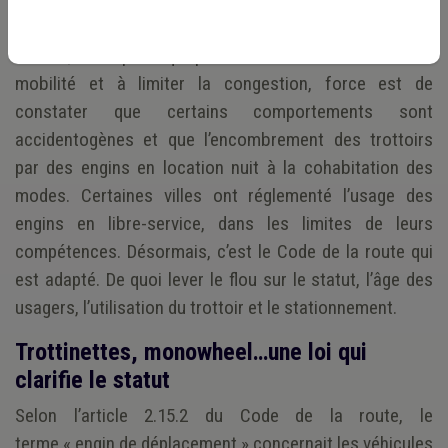
de déplacement facile et rapide, un moyen ludique et
flexible, une option qui peut concourir à décarboner la
mobilité et à limiter la congestion, force est de
constater que certains comportements sont
accidentogènes et que l’encombrement des trottoirs
par des engins en location nuit à la cohabitation des
modes. Certaines villes ont réglementé l’usage des
engins en libre-service, dans les limites de leurs
compétences. Désormais, c’est le Code de la route qui
est adapté. De quoi lever le flou sur le statut, l’âge des
usagers, l’utilisation du trottoir et le stationnement.
Trottinettes, monowheel…une loi qui
clarifie le statut
Selon l’article 2.15.2 du Code de la route, le
terme « engin de déplacement » concernait les véhicules