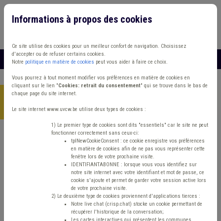
Informations à propos des cookies
Connexion
Vous travaillez dans un/une
Ce site utilise des cookies pour un meilleur confort de navigation. Choisissez
d'accepter ou de refuser certains cookies.
MENU
Notre
politique en matière de cookies
peut vous aider à faire ce choix.
Vous pourrez à tout moment modifier vos préférences en matière de cookies en
cliquant sur le lien "
Cookies: retrait du consentement
" qui se trouve dans le bas de
chaque page du site internet.
Accueil
>
Mobilité
>
Article
>
Adaptation du Code de la route aux
trottinettes électriques et autres « engins de déplacement »
Le site internet www.uvcw.be utilise deux types de cookies :
1) Le premier type de cookies sont dits "essentiels" car le site ne peut
fonctionner correctement sans ceux-ci:
tplNewCookieConsent : ce cookie enregistre vos préférences
Article
Mobilité
Voirie/travaux
en matière de cookies afin de ne pas vous représenter cette
fenêtre lors de votre prochaine visite.
Adaptation du Code
IDENTIFIANTABONNE : lorsque vous vous identifiez sur
notre site internet avec votre identifiant et mot de passe, ce
cookie s'ajoute et permet de garder votre session active lors
de la route aux
de votre prochaine visite.
2) Le deuxième type de cookies proviennent d'applications tierces :
Notre live chat (crisp.chat) stocke un cookie permettant de
trottinettes électriques
récupérer l'historique de la conversation;
Les cartes interactives qui présentent les communes