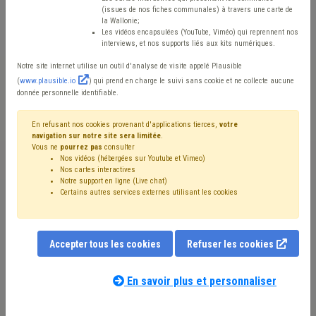
et autres « engins de
(issues de nos fiches communales) à travers une carte de
la Wallonie;
Les vidéos encapsulées (YouTube, Viméo) qui reprennent nos
déplacement »
interviews, et nos supports liés aux kits numériques.
Notre site internet utilise un outil d'analyse de visite appelé Plausible
(
www.plausible.io
) qui prend en charge le suivi sans cookie et ne collecte aucune
Mis en ligne le 7 Septembre 2022
donnée personnelle identifiable.
En refusant nos cookies provenant d'applications tierces,
votre
Les trottinettes électriques grouillent dans les rues de
navigation sur notre site sera limitée
.
Vous ne
pourrez pas
consulter
nos villes. Acquise par les citoyens ou louée en un clic,
Nos vidéos (hébergées sur Youtube et Vimeo)
Nos cartes interactives
cet engin de déplacement crée de nouvelles pratiques
Notre support en ligne (Live chat)
Certains autres services externes utilisant les cookies
quotidiennes de mobilité, en particulier pour les
déplacements courts et l’intermodalité. Elle fait partie
du bouquet de solutions alternatives à l’autosolisme et
Accepter tous les cookies
Refuser les cookies
est désormais pris en compte dans les stratégies de
mobilité et de sécurité routière. Les usagers y recourent
En savoir plus et personnaliser
fréquemment pour des déplacements professionnels
ou domicile-travail. Si cette pratique offre une solution