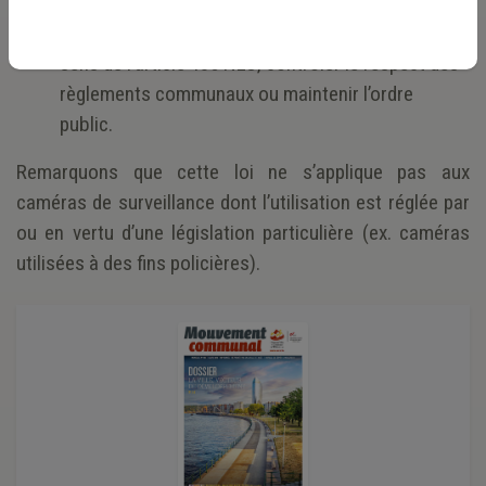
contre les personnes ou les biens ;
prévenir, constater ou déceler des incivilités au
sens de l’article 135 NLC, contrôler le respect des
règlements communaux ou maintenir l’ordre
public.
Remarquons que cette loi ne s’applique pas aux
caméras de surveillance dont l’utilisation est réglée par
ou en vertu d’une législation particulière (ex. caméras
utilisées à des fins policières).