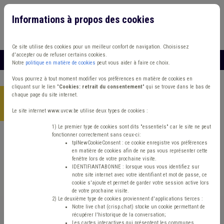
Informations à propos des cookies
Connexion
Vous travaillez dans un/une
Ce site utilise des cookies pour un meilleur confort de navigation. Choisissez
d'accepter ou de refuser certains cookies.
MENU
Notre
politique en matière de cookies
peut vous aider à faire ce choix.
Vous pourrez à tout moment modifier vos préférences en matière de cookies en
cliquant sur le lien "
Cookies: retrait du consentement
" qui se trouve dans le bas de
chaque page du site internet.
Accueil
>
Police locale
>
Article
>
L'utilisation des caméras de
surveillance
Le site internet www.uvcw.be utilise deux types de cookies :
1) Le premier type de cookies sont dits "essentiels" car le site ne peut
fonctionner correctement sans ceux-ci:
tplNewCookieConsent : ce cookie enregistre vos préférences
Article
Police locale
en matière de cookies afin de ne pas vous représenter cette
fenêtre lors de votre prochaine visite.
L'utilisation des
IDENTIFIANTABONNE : lorsque vous vous identifiez sur
notre site internet avec votre identifiant et mot de passe, ce
cookie s'ajoute et permet de garder votre session active lors
caméras de surveillance
de votre prochaine visite.
2) Le deuxième type de cookies proviennent d'applications tierces :
Notre live chat (crisp.chat) stocke un cookie permettant de
récupérer l'historique de la conversation;
Mis en ligne le 1er Mars 2023 - Sylvie SMOOS
Les cartes interactives qui présentent les communes