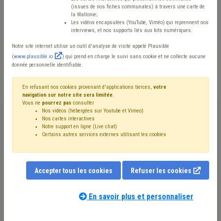
(issues de nos fiches communales) à travers une carte de
la Wallonie;
Les vidéos encapsulées (YouTube, Viméo) qui reprennent nos
Les caméras de surveillance sont de plus en plus
interviews, et nos supports liés aux kits numériques.
utilisées sur le territoire communal, que ce soit pour
Notre site internet utilise un outil d'analyse de visite appelé Plausible
(
www.plausible.io
) qui prend en charge le suivi sans cookie et ne collecte aucune
sécuriser des endroits sensibles ou constater des
donnée personnelle identifiable.
infractions ou incivilités ou encore gérer le trafic routier.
En refusant nos cookies provenant d'applications tierces,
votre
L’installation et l’utilisation de caméras de surveillance
navigation sur notre site sera limitée
.
Vous ne
pourrez pas
consulter
sont régies, notamment, par la loi sur les caméras de
Nos vidéos (hébergées sur Youtube et Vimeo)
Nos cartes interactives
surveillance et le RGPD vu que les images collectées
Notre support en ligne (Live chat)
Certains autres services externes utilisant les cookies
sont des données à caractère personnel.
La loi sur les caméras de surveillance vise l’utilisation
Accepter tous les cookies
Refuser les cookies
de caméras de surveillance à des fins non policières. La
loi précise que la finalité de ces caméras doit être de :
En savoir plus et personnaliser
prévenir, constater ou déceler des infractions