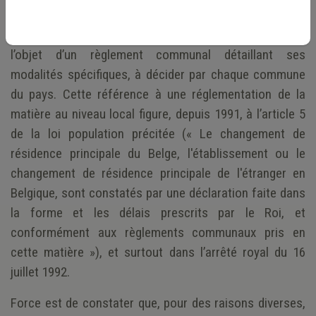
Déléguée, de manière totalement légale, aux services de
police locale, cette tâche est censée également faire
l’objet d’un règlement communal détaillant ses
modalités spécifiques, à décider par chaque commune
du pays. Cette référence à une réglementation de la
matière au niveau local figure, depuis 1991, à l’article 5
de la loi population précitée (« Le changement de
résidence principale du Belge, l'établissement ou le
changement de résidence principale de l'étranger en
Belgique, sont constatés par une déclaration faite dans
la forme et les délais prescrits par le Roi, et
conformément aux règlements communaux pris en
cette matière »), et surtout dans l’arrêté royal du 16
juillet 1992.
Force est de constater que, pour des raisons diverses,