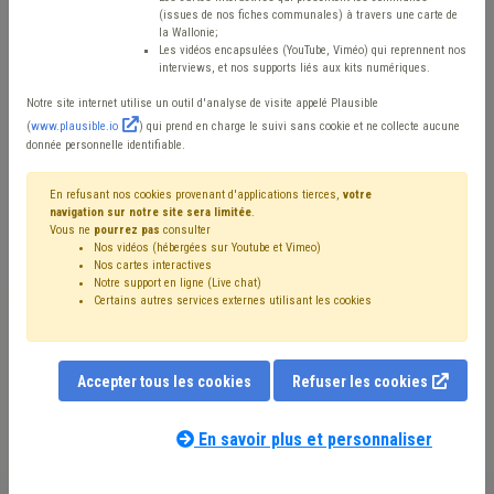
fédéral de modèle: l’avis
(issues de nos fiches communales) à travers une carte de
la Wallonie;
de l’UVCW
Les vidéos encapsulées (YouTube, Viméo) qui reprennent nos
interviews, et nos supports liés aux kits numériques.
Notre site internet utilise un outil d'analyse de visite appelé Plausible
Mis en ligne le 26 Juin 2019 - John ROBERT
(
www.plausible.io
) qui prend en charge le suivi sans cookie et ne collecte aucune
donnée personnelle identifiable.
La législation fédérale concernant les registres de la
En refusant nos cookies provenant d'applications tierces,
votre
navigation sur notre site sera limitée
.
population (principalement, la loi du 19 juillet 1991
Vous ne
pourrez pas
consulter
relative aux registres de la population, aux cartes
Nos vidéos (hébergées sur Youtube et Vimeo)
Nos cartes interactives
d’identité, aux cartes d’étranger et aux documents de
Notre support en ligne (Live chat)
Certains autres services externes utilisant les cookies
séjour, et ses quatre arrêtés royaux d’exécution du 16
juillet 1992) prévoit que toute déclaration d’inscription -
mais plus largement, tout changement dans les
Accepter tous les cookies
Refuser les cookies
situations de résidence - des citoyens sur le territoire
de chaque commune, doit faire l’objet d’une enquête de
En savoir plus et personnaliser
la part de celle-ci.