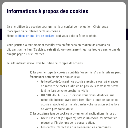
Informations à propos des cookies
Connexion
Vous travaillez dans un/une
Ce site utilise des cookies pour un meilleur confort de navigation. Choisissez
d'accepter ou de refuser certains cookies.
MENU
Notre
politique en matière de cookies
peut vous aider à faire ce choix.
Vous pourrez à tout moment modifier vos préférences en matière de cookies en
cliquant sur le lien "
Cookies: retrait du consentement
" qui se trouve dans le bas de
chaque page du site internet.
Accueil
>
Etat civil & Population
>
Actualité
>
Population -
Enquête de résidence – Projet fédéral de modèle: l’avis de
Le site internet www.uvcw.be utilise deux types de cookies :
l’UVCW
1) Le premier type de cookies sont dits "essentiels" car le site ne peut
fonctionner correctement sans ceux-ci:
tplNewCookieConsent : ce cookie enregistre vos préférences
en matière de cookies afin de ne pas vous représenter cette
Actualité
Etat civil & Population
fenêtre lors de votre prochaine visite.
IDENTIFIANTABONNE : lorsque vous vous identifiez sur
notre site internet avec votre identifiant et mot de passe, ce
Population - Enquête
cookie s'ajoute et permet de garder votre session active lors
de votre prochaine visite.
de résidence – Projet
2) Le deuxième type de cookies proviennent d'applications tierces :
Notre live chat (crisp.chat) stocke un cookie permettant de
récupérer l'historique de la conversation;
Les cartes interactives qui présentent les communes