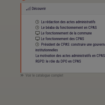
Découvrir
Cette formation est programmée
La rédaction des actes administratifs
Cette formation est programmée
Le béaba du fonctionnement en CPAS
Kit numérique gratuit
Le fonctionnement de la commune
Kit numérique gratuit
Le fonctionnement des CPAS
Cette formation est programmée
Président de CPAS: construire une gouverna
institutionnelles
La motivation des actes administratifs en CPAS
RGPD: le rôle du DPO en CPAS
Voir le catalogue complet