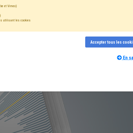
be et Vimeo)
)
s utilisant les cookies
Accepter tous les cook
En sa