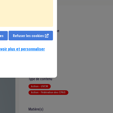
Date de mise en ligne
ies
Refuser les cookies
12 Mai 2026
Auteur
Michel L'Hoost
voir plus et personnaliser
Contact presse
Nicolas Bonomi
Type de contenu
Action - UVCW
Action - Fédération des CPAS
Matière(s)