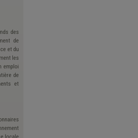
onds des
ement de
ce et du
ement les
n emploi
tière de
ments et
onnaires
ionnement
e locale