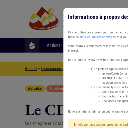
Informations à propos de
Ce site utilise des cookies pour un meilleur c
Notre
politique en matière de cookies
peut vous
Actions
Matières
Format
Vous pourrez à tout moment modifier vos préfé
internet.
Le site internet www.uvcw.be utilise deux type
Accueil
>
Fonctionnement
>
Actualité
>
Le CDLD & Co 2026 est 
1) Le premier type de cookie
tplNewCookieConsent
IDENTIFIANTABONNE :
session active lors 
2) Le deuxième type de cooki
Actualité
Fonctionnement
Notre live chat (cri
Les cartes interac
Les vidéos encapsul
Le CDLD & Co 2
Notre site internet utilise un outil d'analyse d
Mis en ligne le 12 Mai 2026 - Michel L'HOOST
En refusant nos cookies provenant d'appl