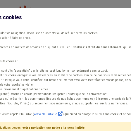
s cookies
Vous travaillez dans un/une
onfort de navigation. Choisissez d'accepter ou de refuser certains cookies.
 aider à faire ce choix.
ions
Publications
Outils
Fiches communa
rences en matière de cookies en cliquant sur le lien "
Cookies: retrait du consentement
" qui s
s de cookies :
disponible !
s sont dits "essentiels" car le site ne peut fonctionner correctement sans ceux-ci:
 : ce cookie enregistre vos préférences en matière de cookies afin de ne pas vous représenter cette
 lorsque vous vous identifiez sur notre site internet avec votre identifiant et mot de passe, ce co
de votre prochaine visite.
es proviennent d'applications tierces :
sp.chat) stocke un cookie permettant de récupérer l'historique de la conversation;
tives qui présentent les communes (issues de nos fiches communales) à travers une carte de la W
ées (YouTube, Viméo) qui reprennent nos interviews, et nos supports liés aux kits numériques.
026 est disponibl
e visite appelé Plausible (
www.plausible.io
) qui prend en charge le suivi sans cookie et ne co
ications tierces,
votre navigation sur notre site sera limitée
.