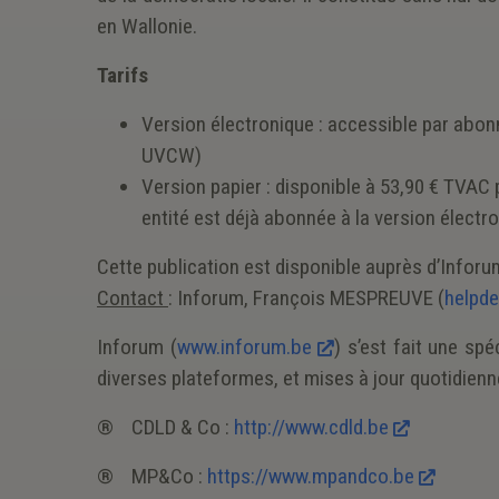
en Wallonie.
Tarifs
Version électronique : accessible par abo
UVCW)
Version papier : disponible à 53,90 € TVAC 
entité est déjà abonnée à la version électr
Cette publication est disponible auprès d’Inforum
Contact
: Inforum, François MESPREUVE (
helpd
Inforum (
www.inforum.be
) s’est fait une sp
diverses plateformes, et mises à jour quotidien
® CDLD & Co :
http://www.cdld.be
® MP&Co :
https://www.mpandco.be