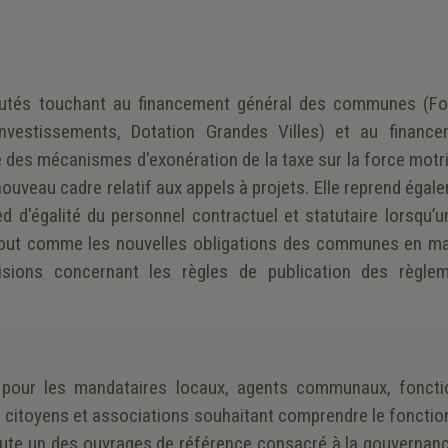
eautés touchant au financement général des communes (F
nvestissements, Dotation Grandes Villes) et au financ
des mécanismes d'exonération de la taxe sur la force motri
ouveau cadre relatif aux appels à projets. Elle reprend égal
d d'égalité du personnel contractuel et statutaire lorsqu’u
 tout comme les nouvelles obligations des communes en ma
isions concernant les règles de publication des règle
pour les mandataires locaux, agents communaux, foncti
 les citoyens et associations souhaitant comprendre le fonct
doute un des ouvrages de référence consacré à la gouvernanc