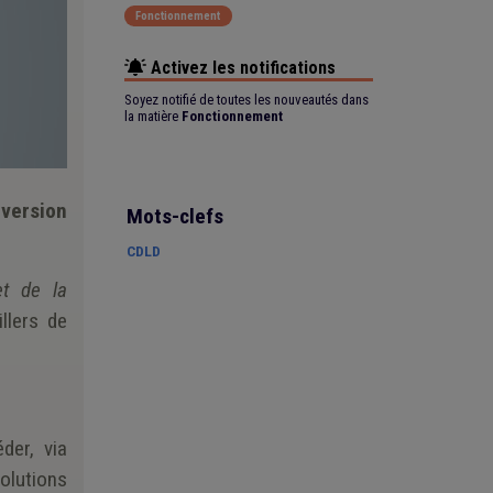
Fonctionnement
Activez les notifications
Soyez notifié de toutes les nouveautés dans
la matière
Fonctionnement
 version
Mots-clefs
CDLD
et de la
llers de
der, via
olutions