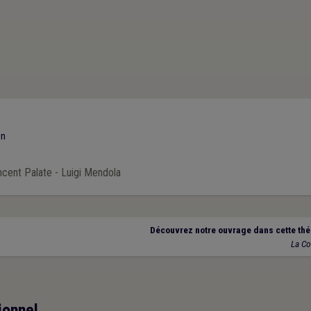
on
incent Palate - Luigi Mendola
Découvrez notre ouvrage dans cette thé
La C
ionnel