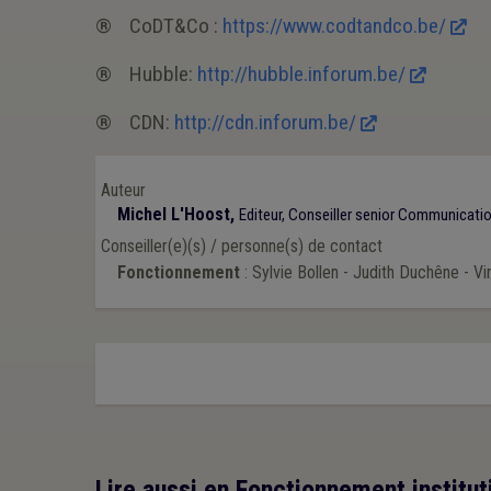
® CoDT&Co :
https://www.codtandco.be/
® Hubble:
http://hubble.inforum.be/
® CDN:
http://cdn.inforum.be/
Auteur
Michel L'Hoost,
Editeur, Conseiller senior Communicati
Conseiller(e)(s) / personne(s) de contact
Fonctionnement
: Sylvie Bollen - Judith Duchêne - V
Lire aussi en Fonctionnement institut