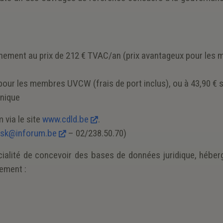
nnement au prix de 212 € TVAC/an (prix avantageux pour les
pour les membres UVCW (frais de port inclus), ou à 43,90 € s
onique
 via le site
www.cdld.be
.
esk@inforum.be
– 02/238.50.70)
écialité de concevoir des bases de données juridique, héber
nement :