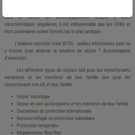
Afin de favoriser l’intégration des primo-arrivants issus des pays
tiers et d’offrir un accompagnement adapté à leurs
caractéristiques singulières, il est indispensable que les CPAS et
leurs partenaires soient formés sur le plan juridique.
- L’analyse concrète d’une BCSS : quelles informations peut-on
y trouver pour analyser la situation de séjour ? Accompagnée
d’exercices
- Les différents types de séjours tant pour les ressortissants
européens et les membres de leur famille que pour les
ressortissants non UE et leur famille.
Séjour touristique
Séjour en tant qu’européens et les membres de leur famille
Demandeur de protection internationale
Reconnu réfugié ou protection subsidiaire
Protection temporaire
Régularisation 9bis/9ter