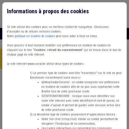
Informations à propos des cookies
Connexion
Vous travaillez dans un/une
Ce site utilise des cookies pour un meilleur confort de navigation. Choisissez
d'accepter ou de refuser certains cookies.
MENU
Notre
politique en matière de cookies
peut vous aider à faire ce choix.
Vous pourrez à tout moment modifier vos préférences en matière de cookies en
cliquant sur le lien "
Cookies: retrait du consentement
" qui se trouve dans le bas de
chaque page du site internet.
Accueil
>
Formations
>
Catalogue en ligne
>
Les aides du CPAS
pour les personnes étrangères
Le site internet www.uvcw.be utilise deux types de cookies :
1) Le premier type de cookies sont dits "essentiels" car le site ne peut
fonctionner correctement sans ceux-ci:
Etrangers

tplNewCookieConsent : ce cookie enregistre vos préférences
en matière de cookies afin de ne pas vous représenter cette
fenêtre lors de votre prochaine visite.
IDENTIFIANTABONNE : lorsque vous vous identifiez sur
Les aides du CPAS
notre site internet avec votre identifiant et mot de passe, ce
cookie s'ajoute et permet de garder votre session active lors
de votre prochaine visite.
pour les personnes
2) Le deuxième type de cookies proviennent d'applications tierces :
Notre live chat (crisp.chat) stocke un cookie permettant de
récupérer l'historique de la conversation;
Les cartes interactives qui présentent les communes