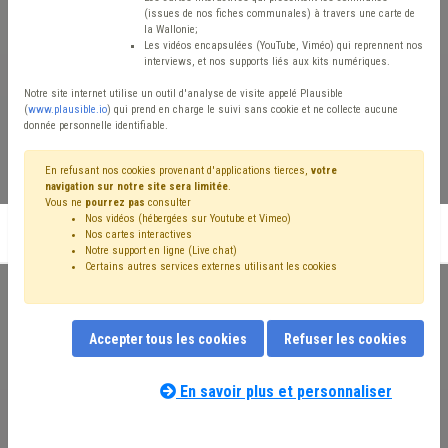
étrangères
(issues de nos fiches communales) à travers une carte de
la Wallonie;
Les vidéos encapsulées (YouTube, Viméo) qui reprennent nos
Former les CPAS et leurs
interviews, et nos supports liés aux kits numériques.
partenaires, transformer les
Notre site internet utilise un outil d'analyse de visite appelé Plausible
(
www.plausible.io
) qui prend en charge le suivi sans cookie et ne collecte aucune
donnée personnelle identifiable.
parcours
En refusant nos cookies provenant d'applications tierces,
votre
navigation sur notre site sera limitée
.
Vous ne
pourrez pas
consulter
Nos vidéos (hébergées sur Youtube et Vimeo)
S'inscrire en liste d'attente
Nos cartes interactives
Notre support en ligne (Live chat)
Certains autres services externes utilisant les cookies
Accepter tous les cookies
Refuser les cookies
Le public accompagné par les CPAS et leurs partenaires est à
l’image de la société dans lequel il s’intègre, diversifié. Dans un
En savoir plus et personnaliser
contexte géopolitique sous tension, ces acteurs de terrain, quelle
que soit la Région du pays, sont amenés à suivre de plus en plus
de personnes qui ne disposent pas de la nationalité belge.