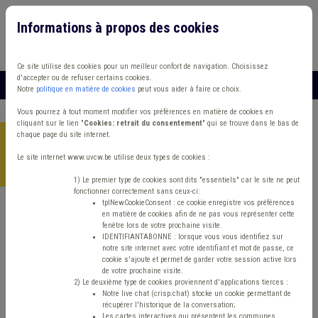
Informations à propos des cookies
Connexion
Vous travaillez dans un/une
Ce site utilise des cookies pour un meilleur confort de navigation. Choisissez
d'accepter ou de refuser certains cookies.
MENU
Notre
politique en matière de cookies
peut vous aider à faire ce choix.
Vous pourrez à tout moment modifier vos préférences en matière de cookies en
cliquant sur le lien "
Cookies: retrait du consentement
" qui se trouve dans le bas de
chaque page du site internet.
Accueil
>
Etat civil & Population
>
Actualité
>
Simplification et
numérisation des traductions effectuées par des traducteurs
Le site internet www.uvcw.be utilise deux types de cookies :
jurés
1) Le premier type de cookies sont dits "essentiels" car le site ne peut
fonctionner correctement sans ceux-ci:
tplNewCookieConsent : ce cookie enregistre vos préférences
en matière de cookies afin de ne pas vous représenter cette
Actualité
Etat civil & Population
Nouvelles technologies
fenêtre lors de votre prochaine visite.
IDENTIFIANTABONNE : lorsque vous vous identifiez sur
notre site internet avec votre identifiant et mot de passe, ce
Simplification et
cookie s'ajoute et permet de garder votre session active lors
de votre prochaine visite.
numérisation des
2) Le deuxième type de cookies proviennent d'applications tierces :
Notre live chat (crisp.chat) stocke un cookie permettant de
récupérer l'historique de la conversation;
Les cartes interactives qui présentent les communes