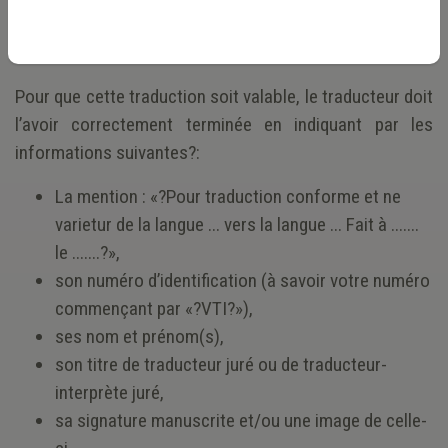
grâce à sa signature électronique. Ceci remplace le
cachet physique à partir de cette date.
Pour que cette traduction soit valable, le traducteur doit
l’avoir correctement terminée en indiquant par les
informations suivantes?:
La mention : «?Pour traduction conforme et ne
varietur de la langue ... vers la langue ... Fait à .......
le .......?»,
son numéro d’identification (à savoir votre numéro
commençant par «?VTI?»),
ses nom et prénom(s),
son titre de traducteur juré ou de traducteur-
interprète juré,
sa signature manuscrite et/ou une image de celle-