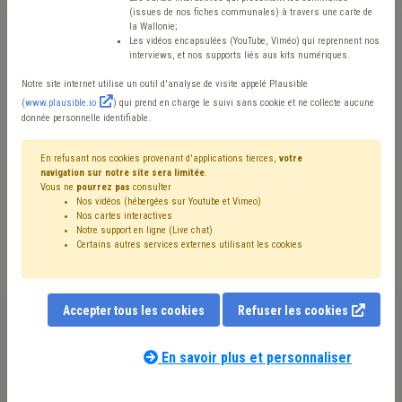
traductions effectuées
(issues de nos fiches communales) à travers une carte de
la Wallonie;
par des traducteurs
Les vidéos encapsulées (YouTube, Viméo) qui reprennent nos
interviews, et nos supports liés aux kits numériques.
jurés
Notre site internet utilise un outil d'analyse de visite appelé Plausible
(
www.plausible.io
) qui prend en charge le suivi sans cookie et ne collecte aucune
donnée personnelle identifiable.
Mis en ligne le 12 Décembre 2022 - John ROBERT
En refusant nos cookies provenant d'applications tierces,
votre
navigation sur notre site sera limitée
.
Vous ne
pourrez pas
consulter
Voici une information que souhaite diffuser le service
Nos vidéos (hébergées sur Youtube et Vimeo)
compétent de SPF Justice.
Nos cartes interactives
Notre support en ligne (Live chat)
Certains autres services externes utilisant les cookies
Les services communaux traitent régulièrement des
traductions effectuées par des traducteurs jurés.
Accepter tous les cookies
Refuser les cookies
er
Depuis le 1
décembre 2022, le processus a été
numérisé et simplifié. En effet, depuis cette date, il est
En savoir plus et personnaliser
possible pour le traducteur ou le traducteur-interprète
juré de valider numériquement les documents traduits