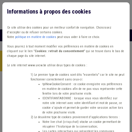
Informations à propos des cookies
Connexion
Vous travaillez dans un/une
Ce site utilise des cookies pour un meilleur confort de navigation. Choisissez
d'accepter ou de refuser certains cookies.
MENU
Notre
politique en matière de cookies
peut vous aider à faire ce choix.
Vous pourrez à tout moment modifier vos préférences en matière de cookies en
cliquant sur le lien "
Cookies: retrait du consentement
" qui se trouve dans le bas de
chaque page du site internet.
Accueil
>
Energie
>
Actualité
>
Appel à projets pour la
rénovation énergétique des infrastructures sportives
Le site internet www.uvcw.be utilise deux types de cookies :
1) Le premier type de cookies sont dits "essentiels" car le site ne peut
fonctionner correctement sans ceux-ci:
tplNewCookieConsent : ce cookie enregistre vos préférences
Actualité
Energie
Sport & loisirs
en matière de cookies afin de ne pas vous représenter cette
fenêtre lors de votre prochaine visite.
Appel à projets pour la
IDENTIFIANTABONNE : lorsque vous vous identifiez sur
notre site internet avec votre identifiant et mot de passe, ce
cookie s'ajoute et permet de garder votre session active lors
rénovation
de votre prochaine visite.
2) Le deuxième type de cookies proviennent d'applications tierces :
Notre live chat (crisp.chat) stocke un cookie permettant de
énergétique des
récupérer l'historique de la conversation;
Les cartes interactives qui présentent les communes