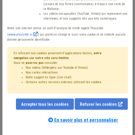
infrastructures
(issues de nos fiches communales) à travers une carte de
la Wallonie;
Les vidéos encapsulées (YouTube, Viméo) qui reprennent nos
sportives
interviews, et nos supports liés aux kits numériques.
Notre site internet utilise un outil d'analyse de visite appelé Plausible
(
www.plausible.io
) qui prend en charge le suivi sans cookie et ne collecte aucune
Mis en ligne le 14 Octobre 2021 - Marianne DUQUESNE
donnée personnelle identifiable.
En refusant nos cookies provenant d'applications tierces,
votre
Dans le cadre du plan de relance de la Wallonie, la
navigation sur notre site sera limitée
.
Vous ne
pourrez pas
consulter
Région a lancé, ce 12 octobre 2021, un vaste plan de
Nos vidéos (hébergées sur Youtube et Vimeo)
Nos cartes interactives
rénovation des infrastructures sportives, en vue de
Notre support en ligne (Live chat)
Certains autres services externes utilisant les cookies
diminuer leur impact environnemental et d’accélérer les
projets d’investissement public, et de poursuivre
l’objectif européen et régional d’une réduction de 55 %
Accepter tous les cookies
Refuser les cookies
des émissions de gaz à effet de serre à l’horizon 2030.
En savoir plus et personnaliser
Ce plan de rénovation prend la forme d’un appel à
projets, financé à hauteur de 78,83 millions d’euros par