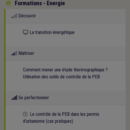
Formations - Energie

Découvrir
Kit numérique gratuit
La transition énergétique
Maîtriser
Comment mener une étude thermographique ?
Utilisation des outils de contrôle de la PEB
Se perfectionner
Cette formation est programmée
Le contrôle de la PEB dans les permis
d’urbanisme (cas pratiques)