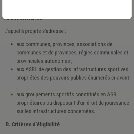
la Commission européenne.
A. Bénéficiaires
L’appel à projets s’adresse :
aux communes, provinces, associations de
communes et de provinces, régies communales et
provinciales autonomes ;
aux ASBL de gestion des infrastructures sportives
propriétés des pouvoirs publics énumérés ci-avant
;
aux groupements sportifs constitués en ASBL
propriétaires ou disposant d’un droit de jouissance
sur les infrastructures concernées.
B. Critères d’éligibilité