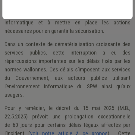
temporairement toute connexion internet. Cette mesure
visait à évaluer l’ampleur de la compromission du parc
informatique et à mettre en place les actions
nécessaires pour en garantir la sécurisation.
Dans un contexte de dématérialisation croissante des
services publics, cette interruption a eu des
répercussions importantes sur les délais fixés par les
normes wallonnes. Ces délais s’imposent aux services
du Gouvernement, aux acteurs publics utilisant
l’environnement informatique du SPW ainsi qu’aux
usagers.
Pour y remédier, le décret du 15 mai 2025 (M.B.,
22.5.2025) prévoit une prolongation exceptionnelle
de 60 jours pour certains délais légaux affectés par
l’incident (
voir notre article à ce propos
). Cette