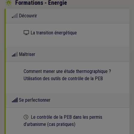
Formations - Energie

Découvrir
Kit numérique gratuit
La transition énergétique
Maîtriser
Comment mener une étude thermographique ?
Utilisation des outils de contrôle de la PEB
Se perfectionner
Cette formation est programmée
Le contrôle de la PEB dans les permis
d’urbanisme (cas pratiques)