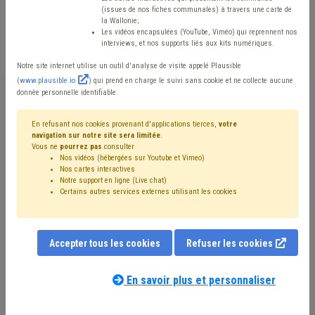
l’intrusion d’avril 2025
(issues de nos fiches communales) à travers une carte de
la Wallonie;
dans les systèmes
Les vidéos encapsulées (YouTube, Viméo) qui reprennent nos
interviews, et nos supports liés aux kits numériques.
informatiques de la
Notre site internet utilise un outil d'analyse de visite appelé Plausible
(
www.plausible.io
) qui prend en charge le suivi sans cookie et ne collecte aucune
Région wallonne :
donnée personnelle identifiable.
incidences en énergie
En refusant nos cookies provenant d'applications tierces,
votre
navigation sur notre site sera limitée
.
Vous ne
pourrez pas
consulter
Mis en ligne le 28 Mai 2025 - Dernière mise à jour le 23 Juin 2025
Nos vidéos (hébergées sur Youtube et Vimeo)
Nos cartes interactives
- Matteo GASTOUT
Notre support en ligne (Live chat)
Certains autres services externes utilisant les cookies
En avril 2025, le Service public de Wallonie (SPW) a été
Accepter tous les cookies
Refuser les cookies
victime d’une intrusion informatique majeure. En
concertation avec le Centre pour la cybersécurité
En savoir plus et personnaliser
Belgique (CCB) et le Gouvernement wallon, le Comité
stratégique du SPW a décidé, le 17 avril 2025, de couper