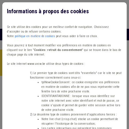
Informations à propos des cookies
Connexion
Vous travaillez dans un/une
Ce site utilise des cookies pour un meilleur confort de navigation. Choisissez
d'accepter ou de refuser certains cookies.
MENU
Notre
politique en matière de cookies
peut vous aider à faire ce choix.
Vous pourrez à tout moment modifier vos préférences en matière de cookies en
cliquant sur le lien "
Cookies: retrait du consentement
" qui se trouve dans le bas de
chaque page du site internet.
Accueil
>
Energie
>
Actualité
>
Prolongation des délais
impactés par l’intrusion d’avril 2025 dans les systèmes
Le site internet www.uvcw.be utilise deux types de cookies :
informatiques de la Région wallonne : incidences en énergie
1) Le premier type de cookies sont dits "essentiels" car le site ne peut
fonctionner correctement sans ceux-ci:
tplNewCookieConsent : ce cookie enregistre vos préférences
en matière de cookies afin de ne pas vous représenter cette
Actualité
Energie
fenêtre lors de votre prochaine visite.
IDENTIFIANTABONNE : lorsque vous vous identifiez sur
notre site internet avec votre identifiant et mot de passe, ce
Prolongation des délais
cookie s'ajoute et permet de garder votre session active lors
de votre prochaine visite.
impactés par
2) Le deuxième type de cookies proviennent d'applications tierces :
Notre live chat (crisp.chat) stocke un cookie permettant de
récupérer l'historique de la conversation;
Les cartes interactives qui présentent les communes