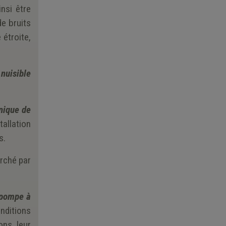
nsi être
de bruits
 étroite,
 nuisible
nique de
tallation
s.
erché par
 pompe à
nditions
ons leur