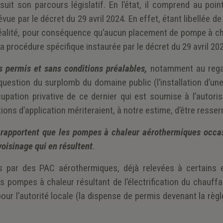
uit son parcours législatif. En l’état, il comprend au poin
ue par le décret du 29 avril 2024. En effet, étant libellée d
 réalité, pour conséquence qu’aucun placement de pompe à ch
a procédure spécifique instaurée par le décret du 29 avril 20
ns permis et sans conditions préalables,
notamment au rega
 question du surplomb du domaine public
(l’installation d’u
ation privative de ce dernier qui est soumise à l’autoris
ions d’application mériteraient, à notre estime, d’être resser
apportent que les pompes à chaleur aérothermiques occa
oisinage qui en résultent
.
 par des PAC aérothermiques, déjà relevées à certains e
s pompes à chaleur résultant de l’électrification du chauffa
pour l’autorité locale (la dispense de permis devenant la règl