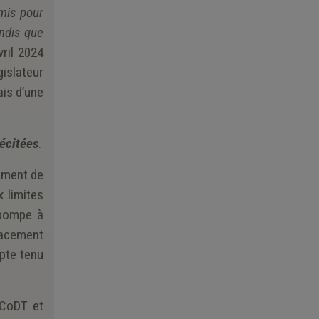
mis pour
ndis que
ril 2024
gislateur
ais d’une
récitées
.
cement de
 limites
 pompe à
lacement
pte tenu
 CoDT et