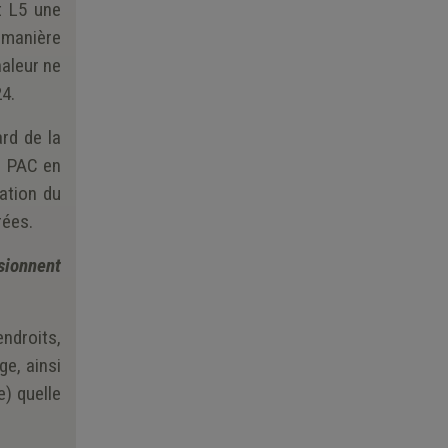
t L5 une
e manière
aleur ne
24.
rd de la
ne PAC en
ation du
rées.
sionnent
ndroits,
ge, ainsi
e) quelle