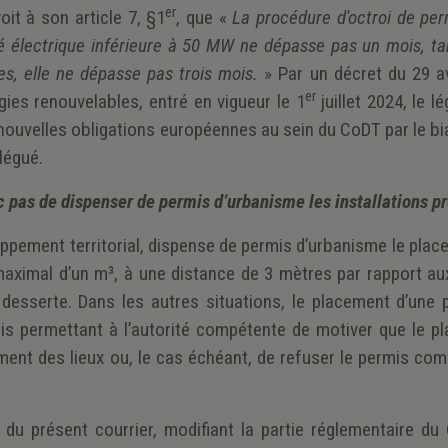
er
it à son article 7, §1
, que «
La procédure d'octroi de per
té électrique inférieure à 50 MW ne dépasse pas un mois, ta
s, elle ne dépasse pas trois mois.
» Par un décret du 29 av
er
gies renouvelables, entré en vigueur le 1
juillet 2024, le lé
nouvelles obligations européennes au sein du CoDT par le bi
légué.
pas de dispenser de permis d’urbanisme les installations p
eloppement territorial, dispense de permis d’urbanisme le pla
ximal d’un m³, à une distance de 3 mètres par rapport aux
 desserte. Dans les autres situations, le placement d’une
mis permettant à l’autorité compétente de motiver que le p
nt des lieux ou, le cas échéant, de refuser le permis com
 du présent courrier, modifiant la partie réglementaire du