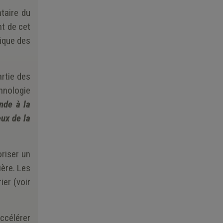
taire du
t de cet
fique des
rtie des
hnologie
de à la
ux de la
riser un
ère. Les
er (voir
ccélérer