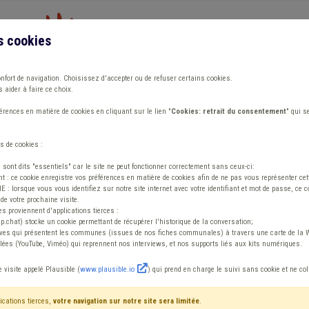
s cookies
Vous travaillez dans un/une
onfort de navigation. Choisissez d'accepter ou de refuser certains cookies.
 aider à faire ce choix.
ions
Publications
Outils
Fiches communa
rences en matière de cookies en cliquant sur le lien "
Cookies: retrait du consentement
" qui s
s de cookies :
ues – Pour un déploiement dans le respect du cadre de vie et du vivre 
s sont dits "essentiels" car le site ne peut fonctionner correctement sans ceux-ci:
 : ce cookie enregistre vos préférences en matière de cookies afin de ne pas vous représenter cette
 lorsque vous vous identifiez sur notre site internet avec votre identifiant et mot de passe, ce co
de votre prochaine visite.
es proviennent d'applications tierces :
sp.chat) stocke un cookie permettant de récupérer l'historique de la conversation;
tives qui présentent les communes (issues de nos fiches communales) à travers une carte de la W
ées (YouTube, Viméo) qui reprennent nos interviews, et nos supports liés aux kits numériques.
ur aérothermiques 
e visite appelé Plausible (
www.plausible.io
) qui prend en charge le suivi sans cookie et ne co
s le respect du cadr
ications tierces,
votre navigation sur notre site sera limitée
.