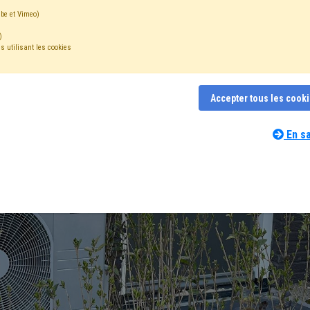
be et Vimeo)
)
s utilisant les cookies
Accepter tous les cook
En sa