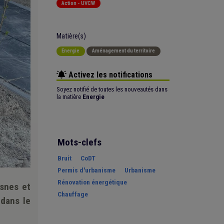
Action - UVCW
Matière(s)
Energie
Aménagement du territoire
Activez les notifications
Soyez notifié de toutes les nouveautés dans
la matière
Energie
Mots-clefs
Bruit
CoDT
Permis d'urbanisme
Urbanisme
Rénovation énergétique
snes et
Chauffage
 dans le