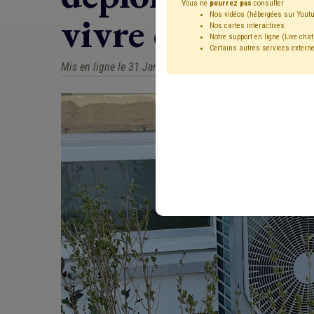
Vous ne
pourrez pas
consulter
vivre ensemble
Nos vidéos (hébergées sur Youtu
Nos cartes interactives
Notre support en ligne (Live chat
Certains autres services externe
Mis en ligne le 31 Janvier 2025 - Marianne DUQUESNE