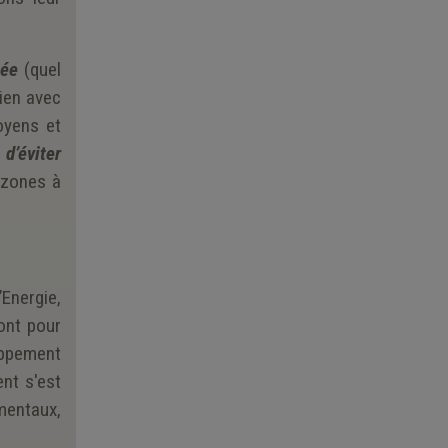
née
(quel
lien avec
oyens et
,
d’éviter
 zones à
’Energie,
ont pour
loppement
nt s'est
mentaux,