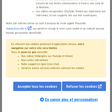
instructions générales
(issues de nos fiches communales) à travers une carte de
la Wallonie;
concernant la tenue
Les vidéos encapsulées (YouTube, Viméo) qui reprennent nos
interviews, et nos supports liés aux kits numériques.
des registres de la
Notre site internet utilise un outil d'analyse de visite appelé Plausible
(
www.plausible.io
) qui prend en charge le suivi sans cookie et ne collecte aucune
population
donnée personnelle identifiable.
En refusant nos cookies provenant d'applications tierces,
votre
Mis en ligne le 22 Mai 2026 - Cécile THOUMSIN
navigation sur notre site sera limitée
.
Vous ne
pourrez pas
consulter
Nos vidéos (hébergées sur Youtube et Vimeo)
Nos cartes interactives
Le SPF Intérieur a mis à jour ses
instructions générales
Notre support en ligne (Live chat)
Certains autres services externes utilisant les cookies
concernant la tenue des registres de la population
en
date du 30.4.2026.
La modification sur l'adresse de
référence CPAS a été discuté entre le SPF Intérieur,
Accepter tous les cookies
Refuser les cookies
l'Office des Etrangers et les trois Fédérations de CPAS.
Désormais, une personne étrangère qui remplit les
En savoir plus et personnaliser
conditions pourra bénéficier d’une adresse de référence