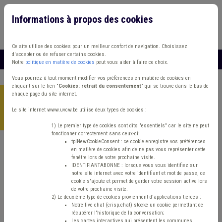
Informations à propos des cookies
Connexion
Vous travaillez dans un/une
Ce site utilise des cookies pour un meilleur confort de navigation. Choisissez
d'accepter ou de refuser certains cookies.
MENU
Notre
politique en matière de cookies
peut vous aider à faire ce choix.
Vous pourrez à tout moment modifier vos préférences en matière de cookies en
cliquant sur le lien "
Cookies: retrait du consentement
" qui se trouve dans le bas de
chaque page du site internet.
Accueil
>
Etrangers
>
Actualité
>
Adresse de référence CPAS :
mise à jour des instructions générales concernant la tenue
Le site internet www.uvcw.be utilise deux types de cookies :
des registres de la population
1) Le premier type de cookies sont dits "essentiels" car le site ne peut
fonctionner correctement sans ceux-ci:
tplNewCookieConsent : ce cookie enregistre vos préférences
en matière de cookies afin de ne pas vous représenter cette
Actualité
Etrangers
fenêtre lors de votre prochaine visite.
IDENTIFIANTABONNE : lorsque vous vous identifiez sur
notre site internet avec votre identifiant et mot de passe, ce
Adresse de référence
cookie s'ajoute et permet de garder votre session active lors
de votre prochaine visite.
CPAS : mise à jour des
2) Le deuxième type de cookies proviennent d'applications tierces :
Notre live chat (crisp.chat) stocke un cookie permettant de
récupérer l'historique de la conversation;
Les cartes interactives qui présentent les communes