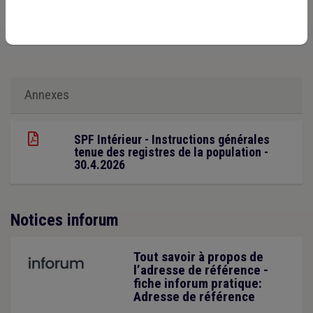
CPAS comme “première adresse”
en Belgique
(points
113 et 114, page 121 et s.).
Annexes
SPF Intérieur - Instructions générales
tenue des registres de la population -
30.4.2026
Notices inforum
Tout savoir à propos de
l’adresse de référence -
fiche inforum pratique:
Adresse de référence