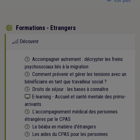
Voir plus
Formations - Etrangers

Découvrir
Cette formation est programmée
Accompagner autrement : décrypter les freins
psychosociaux liés à la migration
Cette formation est programmée
Comment prévenir et gérer les tensions avec un
bénéficiaire en tant que travailleur social ?
Cette formation est programmée
Droits de séjour : les bases à connaître
Kit numérique gratuit
E-learning - Accueil et santé mentale des primo-
arrivants
Cette formation est programmée
L’accompagnement médical des personnes
étrangères par le CPAS
Cette formation est programmée
Le béaba en matière d'étrangers
Cette formation est programmée
Les aides du CPAS pour les personnes