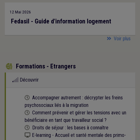
12 Mai 2026
Fedasil - Guide d'information logement
Voir plus
Formations - Etrangers

Découvrir
Cette formation est programmée
Accompagner autrement : décrypter les freins
psychosociaux liés à la migration
Cette formation est programmée
Comment prévenir et gérer les tensions avec un
bénéficiaire en tant que travailleur social ?
Cette formation est programmée
Droits de séjour : les bases à connaître
Kit numérique gratuit
E-learning - Accueil et santé mentale des primo-