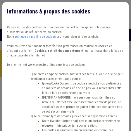
Informations à propos des cookies
Connexion
Vous travaillez dans un/une
Ce site utilise des cookies pour un meilleur confort de navigation. Choisissez
d'accepter ou de refuser certains cookies.
MENU
Notre
politique en matière de cookies
peut vous aider à faire ce choix.
Vous pourrez à tout moment modifier vos préférences en matière de cookies en
cliquant sur le lien "
Cookies: retrait du consentement
" qui se trouve dans le bas de
chaque page du site internet.
Accueil
>
Etrangers
>
Actualité
>
Structures collectives
accueillant des ressortissants ukrainiens: communication du
Le site internet www.uvcw.be utilise deux types de cookies :
phasing out
1) Le premier type de cookies sont dits "essentiels" car le site ne peut
fonctionner correctement sans ceux-ci:
tplNewCookieConsent : ce cookie enregistre vos préférences
en matière de cookies afin de ne pas vous représenter cette
Actualité
Etrangers
fenêtre lors de votre prochaine visite.
IDENTIFIANTABONNE : lorsque vous vous identifiez sur
notre site internet avec votre identifiant et mot de passe, ce
Structures collectives
cookie s'ajoute et permet de garder votre session active lors
de votre prochaine visite.
accueillant des
2) Le deuxième type de cookies proviennent d'applications tierces :
Notre live chat (crisp.chat) stocke un cookie permettant de
récupérer l'historique de la conversation;
Les cartes interactives qui présentent les communes