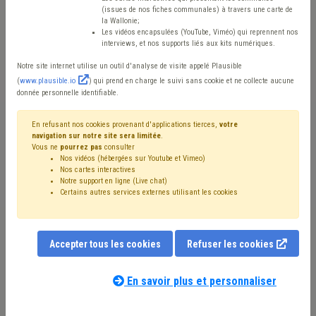
ressortissants
(issues de nos fiches communales) à travers une carte de
la Wallonie;
ukrainiens:
Les vidéos encapsulées (YouTube, Viméo) qui reprennent nos
interviews, et nos supports liés aux kits numériques.
communication du
Notre site internet utilise un outil d'analyse de visite appelé Plausible
(
www.plausible.io
) qui prend en charge le suivi sans cookie et ne collecte aucune
phasing out
donnée personnelle identifiable.
En refusant nos cookies provenant d'applications tierces,
votre
Mis en ligne le 9 Janvier 2025 - Cécile THOUMSIN
navigation sur notre site sera limitée
.
Vous ne
pourrez pas
consulter
Nos vidéos (hébergées sur Youtube et Vimeo)
Nos cartes interactives
Notre support en ligne (Live chat)
Certains autres services externes utilisant les cookies
Accepter tous les cookies
Refuser les cookies
En savoir plus et personnaliser