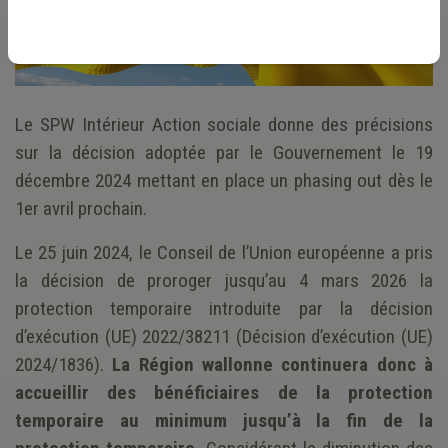
Le SPW Intérieur Action sociale donne des précisions
sur la décision adoptée par le Gouvernement le 19
décembre 2024 mettant en place un phasing out dès le
1er avril prochain.
Le 25 juin 2024, le Conseil de l’Union européenne a pris
la décision de proroger jusqu’au 4 mars 2026 la
protection temporaire introduite par la décision
d’exécution (UE) 2022/38211 (Décision d’exécution (UE)
2024/1836).
La Région wallonne continuera donc à
accueillir des bénéficiaires de la protection
temporaire au minimum jusqu’à la fin de la