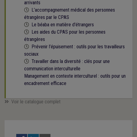
arrivants
Cette formation est programmée
L’accompagnement médical des personnes
étrangères par le CPAS
Cette formation est programmée
Le béaba en matière d'étrangers
Cette formation est programmée
Les aides du CPAS pour les personnes
étrangères
Cette formation est programmée
Prévenir l’épuisement : outils pour les travailleurs
sociaux
Cette formation est programmée
Travailler dans la diversité : clés pour une
communication interculturelle
Management en contexte interculturel : outils pour un
encadrement efficace
Voir le catalogue complet