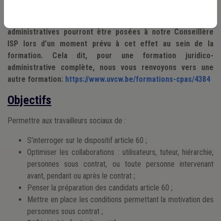
NB : cette formation est avant tout axée sur
l’accompagnement social. Les questions juridico-
administratives pourront être posées à notre Conseillère
ISP lors d’un moment prévu à cet effet au sein de la
formation. Cela dit, pour une formation juridico-
administrative complète, nous vous renvoyons vers une
autre formation:
https://www.uvcw.be/formations-cpas/4384
Objectifs
Permettre aux travailleurs sociaux de :
S’interroger sur le dispositif article 60 ;
Optimiser les collaborations : utilisateurs, tuteur, hiérarchie,
personnes sous contrat, ou toute personne intervenant
avant, pendant ou après le contrat ;
Penser la préparation des candidats article 60 ;
Mettre en place les conditions permettant la motivation des
personnes sous contrat ;