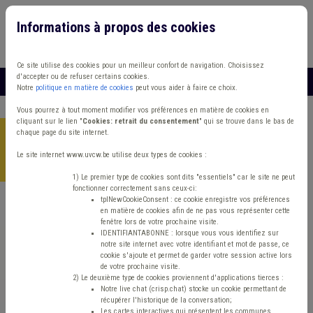
Informations à propos des cookies
Connexion
Vous travaillez dans un/une
Ce site utilise des cookies pour un meilleur confort de navigation. Choisissez
d'accepter ou de refuser certains cookies.
MENU
Notre
politique en matière de cookies
peut vous aider à faire ce choix.
Vous pourrez à tout moment modifier vos préférences en matière de cookies en
cliquant sur le lien "
Cookies: retrait du consentement
" qui se trouve dans le bas de
chaque page du site internet.
Accueil
>
Formations
>
Catalogue en ligne
>
La mise sous
contrat article 60 : (re)penser le dispositif et
Le site internet www.uvcw.be utilise deux types de cookies :
l’accompagnement
1) Le premier type de cookies sont dits "essentiels" car le site ne peut
fonctionner correctement sans ceux-ci:
tplNewCookieConsent : ce cookie enregistre vos préférences
en matière de cookies afin de ne pas vous représenter cette
ISP

fenêtre lors de votre prochaine visite.
IDENTIFIANTABONNE : lorsque vous vous identifiez sur
notre site internet avec votre identifiant et mot de passe, ce
cookie s'ajoute et permet de garder votre session active lors
La mise sous contrat
de votre prochaine visite.
2) Le deuxième type de cookies proviennent d'applications tierces :
article 60 : (re)penser
Notre live chat (crisp.chat) stocke un cookie permettant de
récupérer l'historique de la conversation;
Les cartes interactives qui présentent les communes