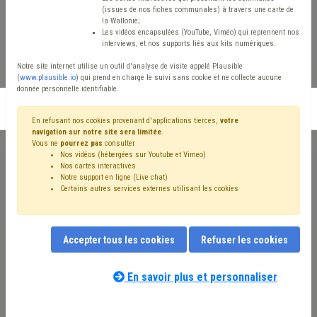
le dispositif et
(issues de nos fiches communales) à travers une carte de
la Wallonie;
Les vidéos encapsulées (YouTube, Viméo) qui reprennent nos
l’accompagnement
interviews, et nos supports liés aux kits numériques.
Notre site internet utilise un outil d'analyse de visite appelé Plausible
(
www.plausible.io
) qui prend en charge le suivi sans cookie et ne collecte aucune
donnée personnelle identifiable.
S'inscrire en liste d'attente
En refusant nos cookies provenant d'applications tierces,
votre
navigation sur notre site sera limitée
.
Vous ne
pourrez pas
consulter
Nos vidéos (hébergées sur Youtube et Vimeo)
Nos cartes interactives
Notre support en ligne (Live chat)
La mise à l’emploi via le contrat article 60 est une pratique
Certains autres services externes utilisant les cookies
courante en CPAS. Pour autant, en fonction des CPAS et parfois
même des travailleurs sociaux ou de la situation du bénéficiaire,
les pratiques divergent.
Accepter tous les cookies
Refuser les cookies
La formation permettra d’interroger ces pratiques, les motivations
En savoir plus et personnaliser
de chaque partie prenante afin d’optimaliser le dispositif et de
permettre une insertion réussie.