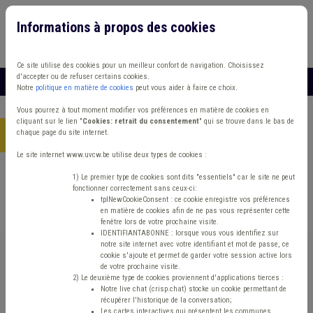
Informations à propos des cookies
Connexion
Vous travaillez dans un/une
Ce site utilise des cookies pour un meilleur confort de navigation. Choisissez
d'accepter ou de refuser certains cookies.
MENU
Notre
politique en matière de cookies
peut vous aider à faire ce choix.
Vous pourrez à tout moment modifier vos préférences en matière de cookies en
cliquant sur le lien "
Cookies: retrait du consentement
" qui se trouve dans le bas de
chaque page du site internet.
Accueil
> Banque carrefour de la Sécurité Sociale
Le site internet www.uvcw.be utilise deux types de cookies :
Trouver un contenu
1) Le premier type de cookies sont dits "essentiels" car le site ne peut
fonctionner correctement sans ceux-ci:
tplNewCookieConsent : ce cookie enregistre vos préférences
en matière de cookies afin de ne pas vous représenter cette
Banque carrefour de la Sécurité Sociale
fenêtre lors de votre prochaine visite.
IDENTIFIANTABONNE : lorsque vous vous identifiez sur
notre site internet avec votre identifiant et mot de passe, ce
cookie s'ajoute et permet de garder votre session active lors
Matière(s) principale(s)
de votre prochaine visite.
2) Le deuxième type de cookies proviennent d'applications tierces :
Notre live chat (crisp.chat) stocke un cookie permettant de
Type de contenu
récupérer l'historique de la conversation;
Les cartes interactives qui présentent les communes