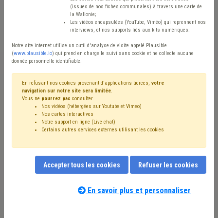
(issues de nos fiches communales) à travers une carte de
Avis / Actions
la Wallonie;
Les vidéos encapsulées (YouTube, Viméo) qui reprennent nos
Réinitialiser
interviews, et nos supports liés aux kits numériques.
Notre site internet utilise un outil d'analyse de visite appelé Plausible
(
www.plausible.io
) qui prend en charge le suivi sans cookie et ne collecte aucune
donnée personnelle identifiable.
Filtrer cette requête avec des mots-clés
En refusant nos cookies provenant d'applications tierces,
votre
navigation sur notre site sera limitée
.
Vous ne
pourrez pas
consulter
⇒ Banque carrefour de la Sécurité Sociale
(
retirer le mot
Nos vidéos (hébergées sur Youtube et Vimeo)
clé
)
Nos cartes interactives
DPD
(1)
CPAS
(1)
Sécurité
(1)
Notre support en ligne (Live chat)
Certains autres services externes utilisant les cookies
Notre expert(e) associé(e) au terme
Accepter tous les cookies
Refuser les cookies
que vous recherchez
(merci de prendre
connaissance de notre
politique d'assistance-
En savoir plus et personnaliser
conseil
) :