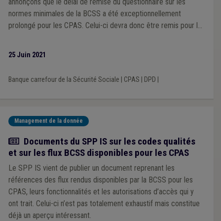
annonçons que le délai de remise du questionnaire sur les
normes minimales de la BCSS a été exceptionnellement
prolongé pour les CPAS. Celui-ci devra donc être remis pour le
31 octobre 2021 et adressé au service de la sécurité de
l'information de la Banque Carrefour de la Sécurité Sociale
25 Juin 2021
(security@ksz-bcss.fgov.be).
Banque carrefour de la Sécurité Sociale
|
CPAS
|
DPD
|
Management de la donnée
Actualité
Documents du SPP IS sur les codes qualités
et sur les flux BCSS disponibles pour les CPAS
Le SPP IS vient de publier un document reprenant les
références des flux rendus disponibles par la BCSS pour les
CPAS, leurs fonctionnalités et les autorisations d’accès qui y
ont trait. Celui-ci n’est pas totalement exhaustif mais constitue
déjà un aperçu intéressant.