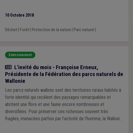
mobilité et de transports, d’énergie, de climat, de politique
aéroportuaire, de tourisme, d’agriculture, de nature, de forêt,
10 Octobre 2018
des pouvoirs locaux et de logement.
Déchet
|
Forêt
|
Protection de la nature
|
Parc naturel
|
Environnement
Article
L'invité du mois - Françoise Erneux,
Présidente de la Fédération des parcs naturels de
Wallonie
Les parcs naturels wallons sont des territoires ruraux habités à
forte identité qui recèlent des paysages remarquables et
abritent une flore et une faune encore nombreuses et
diversifiées. Pour préserver ces richesses souvent très
fragiles, menacées parfois par l'activité de l'homme, la Wallonie
s'est dotée en 1985 d'un outil nommé "parcs naturels". Son
originalité? Fédérer au sein d'une ou plusieurs communes des