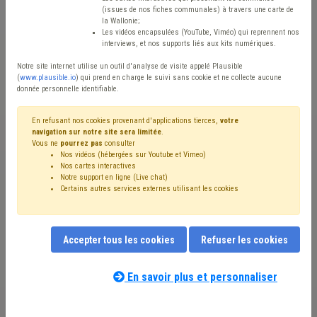
(issues de nos fiches communales) à travers une carte de
Avis / Actions
la Wallonie;
Les vidéos encapsulées (YouTube, Viméo) qui reprennent nos
Réinitialiser
interviews, et nos supports liés aux kits numériques.
Notre site internet utilise un outil d'analyse de visite appelé Plausible
(
www.plausible.io
) qui prend en charge le suivi sans cookie et ne collecte aucune
donnée personnelle identifiable.
Filtrer cette requête avec des mots-clés
En refusant nos cookies provenant d'applications tierces,
votre
navigation sur notre site sera limitée
.
Vous ne
pourrez pas
consulter
⇒ Parc naturel
(
retirer le mot clé
)
Forêt
(1)
Nos vidéos (hébergées sur Youtube et Vimeo)
Agriculture
(1)
Déchet
(1)
Gibier
(1)
Nature
(1)
Nos cartes interactives
Paysage
(1)
Protection de la nature
(1)
Ruralité
(1)
Notre support en ligne (Live chat)
Certains autres services externes utilisant les cookies
Biodiversité
(1)
Accepter tous les cookies
Refuser les cookies
Nos experts associés au terme que
vous recherchez
(merci de prendre
En savoir plus et personnaliser
connaissance de notre
politique d'assistance-
conseil
) :