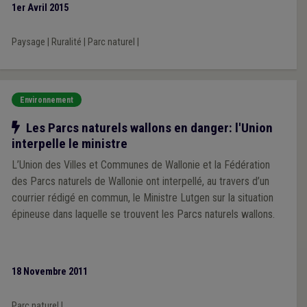
1er Avril 2015
valeurs identitaires et une vision partagée du devenir de leur
territoire, déterminées à porter ensemble un projet de
Paysage
|
Ruralité
|
Parc naturel
|
développement durable permettant à leurs habitants de
continuer à vivre, travailler et se ressourcer tout en préservant
leur patrimoine naturel et leurs paysages. C'est en tout cas ce
que prône aujourd'hui la Fédération des parcs naturels que
Environnement
préside Françoise Erneux, par ailleurs conseillère communale à
Notre action
Les Parcs naturels wallons en danger: l'Union
Fauvillers.
interpelle le ministre
L’Union des Villes et Communes de Wallonie et la Fédération
des Parcs naturels de Wallonie ont interpellé, au travers d’un
courrier rédigé en commun, le Ministre Lutgen sur la situation
épineuse dans laquelle se trouvent les Parcs naturels wallons.
18 Novembre 2011
Parc naturel
|