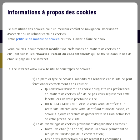
Informations à propos des cookies
Connexion
Vous travaillez dans un/une
Ce site utilise des cookies pour un meilleur confort de navigation. Choisissez
d'accepter ou de refuser certains cookies.
MENU
Notre
politique en matière de cookies
peut vous aider à faire ce choix.
Vous pourrez à tout moment modifier vos préférences en matière de cookies en
cliquant sur le lien "
Cookies: retrait du consentement
" qui se trouve dans le bas de
chaque page du site internet.
Accueil
> Parc naturel
Le site internet www.uvcw.be utilise deux types de cookies :
Trouver un contenu
1) Le premier type de cookies sont dits "essentiels" car le site ne peut
fonctionner correctement sans ceux-ci:
tplNewCookieConsent : ce cookie enregistre vos préférences
en matière de cookies afin de ne pas vous représenter cette
Parc naturel
fenêtre lors de votre prochaine visite.
IDENTIFIANTABONNE : lorsque vous vous identifiez sur
notre site internet avec votre identifiant et mot de passe, ce
cookie s'ajoute et permet de garder votre session active lors
Matière(s) principale(s)
de votre prochaine visite.
2) Le deuxième type de cookies proviennent d'applications tierces :
Notre live chat (crisp.chat) stocke un cookie permettant de
Type de contenu
récupérer l'historique de la conversation;
Les cartes interactives qui présentent les communes