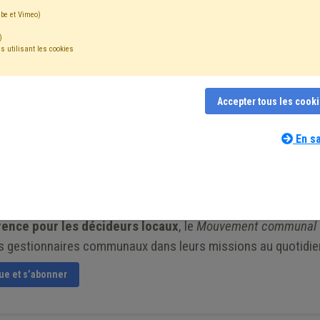
té ! »
be et Vimeo)
)
s utilisant les cookies
Accepter tous les cook
’association coupole défendant et représentant la démocrati
En sa
ré de notre revue mensuelle « Mouvement communal »
rence pour les décideurs locaux
, le
Mouvement communal
 gestionnaires communaux dans leurs missions au quotidie
vue et s’abonner