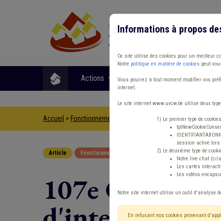
Informations à propos de
Ce site utilise des cookies pour un meilleur c
Notre
politique en matière de cookies
peut vous
Actions
Matières
Format
Vous pourrez à tout moment modifier vos préfé
internet.
Le site internet www.uvcw.be utilise deux type
Accueil
>
Fonctionnement
>
Article
>
107e Congrès des maires
1) Le premier type de cookie
tplNewCookieConsent
IDENTIFIANTABONNE :
session active lors 
2) Le deuxième type de cooki
Article
Fonctionnement
Notre live chat (cri
Les cartes interac
Les vidéos encapsul
107e Congrès de
Notre site internet utilise un outil d'analyse d
d'intercommunal
En refusant nos cookies provenant d'appl