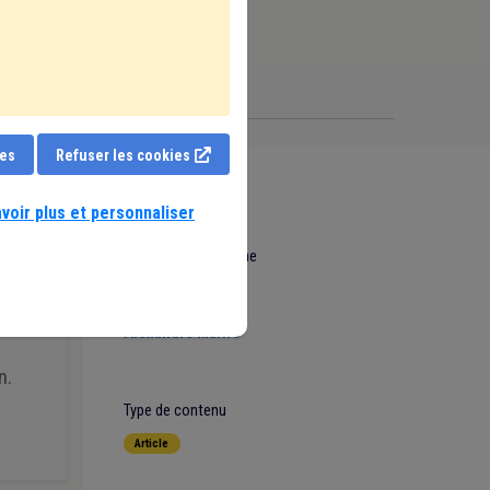
ies
Refuser les cookies
e locale
voir plus et personnaliser
Date de mise en ligne
1er Février 2026
Auteur
Alexandre Maitre
n.
Type de contenu
Article