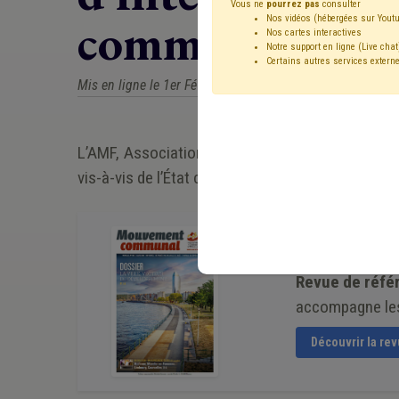
Vous ne
pourrez pas
consulter
communes, liber
Nos vidéos (hébergées sur Youtu
Nos cartes interactives
Notre support en ligne (Live chat
Certains autres services externe
Mis en ligne le 1er Février 2026 - Alexandre MAITRE
L’AMF, Association des Maires de France, est l
vis-à-vis de l’État central de la République.
Cet article est ti
Revue de réfé
accompagne les
Découvrir la re