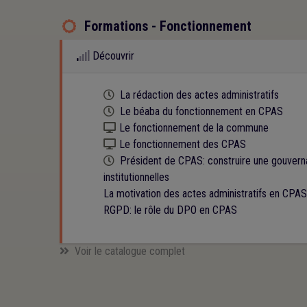
Formations - Fonctionnement

Découvrir
Cette formation est programmée
La rédaction des actes administratifs
Cette formation est programmée
Le béaba du fonctionnement en CPAS
Kit numérique gratuit
Le fonctionnement de la commune
Kit numérique gratuit
Le fonctionnement des CPAS
Cette formation est programmée
Président de CPAS: construire une gouverna
institutionnelles
La motivation des actes administratifs en CPAS
RGPD: le rôle du DPO en CPAS
Voir le catalogue complet