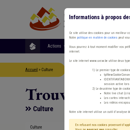
Informations à propos de
Ce site utilise des cookies pour un meilleur c
Notre
politique en matière de cookies
peut vous
Actions
Matières
Format
Vous pourrez à tout moment modifier vos préfé
internet.
Le site internet www.uvcw.be utilise deux type
Accueil
> Culture
1) Le premier type de cookie
tplNewCookieConsent
IDENTIFIANTABONNE :
session active lors 
Trouver un co
2) Le deuxième type de cooki
Notre live chat (cri
Les cartes interac
Les vidéos encapsul
Culture
Notre site internet utilise un outil d'analyse d
En refusant nos cookies provenant d'appl
Culture
Type de con
Vous ne
pourrez pas
consulter