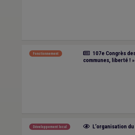
Article
107e Congrès des 
Fonctionnement
communes, liberté ! »
Fiche focus
L’organisation du
Développement local