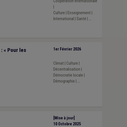
Coopération internationale
|
Culture
|
Enseignement
|
International
|
Santé
|
...
: « Pour les
1er Février 2026
Climat
|
Culture
|
Décentralisation
|
Démocratie locale
|
Démographie
|
...
[Mise à jour]
10 Octobre 2025