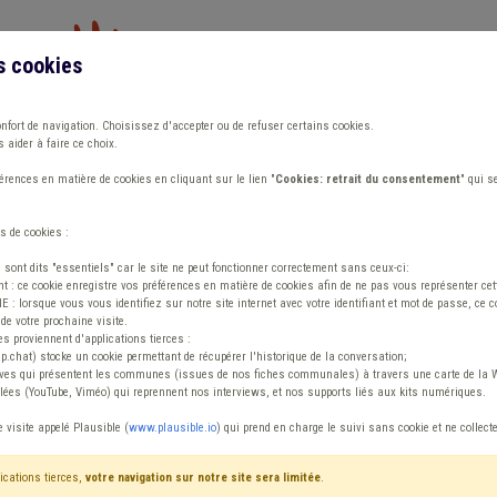
s cookies
Vous travaillez dans un/une
onfort de navigation. Choisissez d'accepter ou de refuser certains cookies.
 aider à faire ce choix.
ions
Publications
Outils
Fiches communa
rences en matière de cookies en cliquant sur le lien "
Cookies: retrait du consentement
" qui s
s de cookies :
s sont dits "essentiels" car le site ne peut fonctionner correctement sans ceux-ci:
 : ce cookie enregistre vos préférences en matière de cookies afin de ne pas vous représenter cette
 lorsque vous vous identifiez sur notre site internet avec votre identifiant et mot de passe, ce co
de votre prochaine visite.
ntenu
es proviennent d'applications tierces :
sp.chat) stocke un cookie permettant de récupérer l'historique de la conversation;
tives qui présentent les communes (issues de nos fiches communales) à travers une carte de la W
ées (YouTube, Viméo) qui reprennent nos interviews, et nos supports liés aux kits numériques.
e visite appelé Plausible (
www.plausible.io
) qui prend en charge le suivi sans cookie et ne collect
ications tierces,
votre navigation sur notre site sera limitée
.
tenu
Avis / Actions