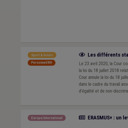
Fiche focus
Les différents sta
Sport & loisirs
Personnel/RH
Le 23 avril 2020, la Cour co
la loi du 18 juillet 2018 re
Cour annule la loi du 18 ju
dans le cadre du travail ass
d’égalité et de non-discrimi
Article
ERASMUS+ : un lev
Europe/international