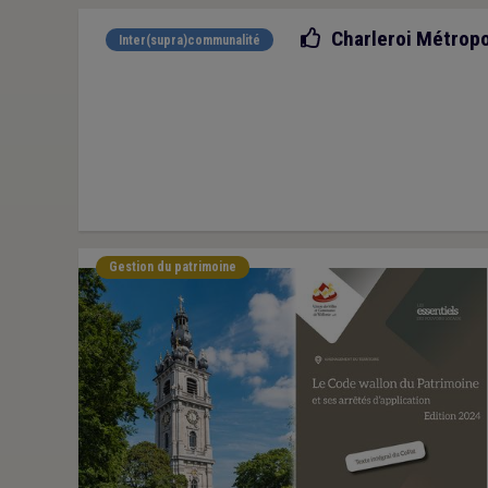
Bonne pratique
Charleroi Métropo
Inter(supra)communalité
Gestion du patrimoine