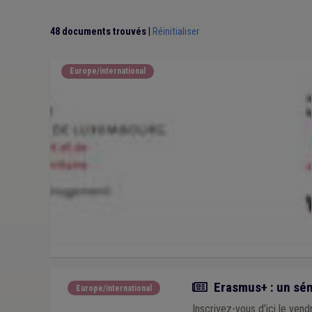
48 documents trouvés
|
Réinitialiser
Europe/international
Actualité
Erasmus+ : un sém
Europe/international
Inscrivez-vous d’ici le vend