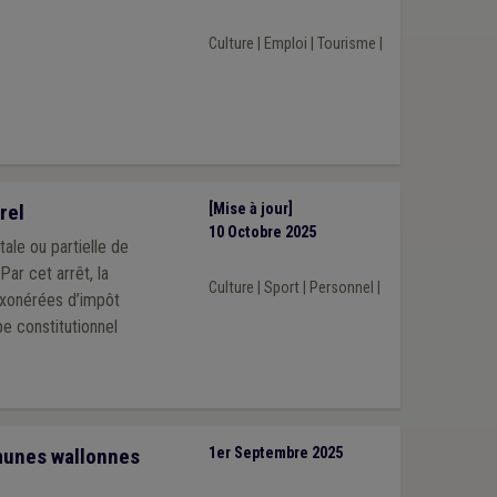
Culture
|
Emploi
|
Tourisme
|
rel
[Mise à jour]
10 Octobre 2025
tale ou partielle de
Par cet arrêt, la
Culture
|
Sport
|
Personnel
|
exonérées d’impôt
pe constitutionnel
mmunes wallonnes
1er Septembre 2025