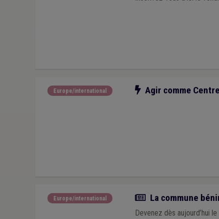
Notre action
Agir comme Centre E
Europe/international
Actualité
La commune bénino
Europe/international
Devenez dès aujourd’hui le 