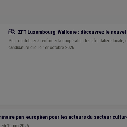
Appels à projets
ZFT Luxembourg-Wallonie : découvrez le nouvel 
Pour contribuer à renforcer la coopération transfrontalière locale,
candidature d’ici le 1er octobre 2026
inaire pan-européen pour les acteurs du secteur cultur
redi 19 juin 2026