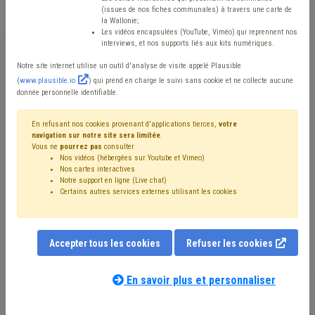
(issues de nos fiches communales) à travers une carte de
la Wallonie;
Mis en ligne le 21 Février 2020 - Jean-Marc ROMBEAUX
Les vidéos encapsulées (YouTube, Viméo) qui reprennent nos
interviews, et nos supports liés aux kits numériques.
Notre site internet utilise un outil d'analyse de visite appelé Plausible
(
www.plausible.io
) qui prend en charge le suivi sans cookie et ne collecte aucune
donnée personnelle identifiable.
En refusant nos cookies provenant d'applications tierces,
votre
navigation sur notre site sera limitée
.
Vous ne
pourrez pas
consulter
Nos vidéos (hébergées sur Youtube et Vimeo)
Nos cartes interactives
Notre support en ligne (Live chat)
Certains autres services externes utilisant les cookies
Accepter tous les cookies
Refuser les cookies
En savoir plus et personnaliser
La discussion sur un autre dispositif a commencé au