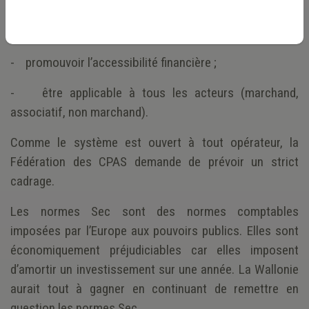
Cabinet de la Ministre compétente, Christie Morreale.
La volonté politique est que le nouveau dispositif devra :
- promouvoir l’accessibilité financière ;
- être applicable à tous les acteurs (marchand,
associatif, non marchand).
Comme le système est ouvert à tout opérateur, la
Fédération des CPAS demande de prévoir un strict
cadrage.
Les normes Sec sont des normes comptables
imposées par l’Europe aux pouvoirs publics. Elles sont
économiquement préjudiciables car elles imposent
d’amortir un investissement sur une année. La Wallonie
aurait tout à gagner en continuant de remettre en
question les normes Sec.