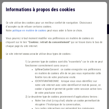
Informations à propos des cookies
Connexion
Vous travaillez dans un/une
Ce site utilise des cookies pour un meilleur confort de navigation. Choisissez
d'accepter ou de refuser certains cookies.
MENU
Notre
politique en matière de cookies
peut vous aider à faire ce choix.
Vous pourrez à tout moment modifier vos préférences en matière de cookies en
cliquant sur le lien "
Cookies: retrait du consentement
" qui se trouve dans le bas de
chaque page du site internet.
Accueil
>
Aînés
>
Actualité
>
Accessibilité financière et
investissement en maison de repos
Le site internet www.uvcw.be utilise deux types de cookies :
1) Le premier type de cookies sont dits "essentiels" car le site ne peut
fonctionner correctement sans ceux-ci:
tplNewCookieConsent : ce cookie enregistre vos préférences
Actualité
Aînés
en matière de cookies afin de ne pas vous représenter cette
fenêtre lors de votre prochaine visite.
Accessibilité financière
IDENTIFIANTABONNE : lorsque vous vous identifiez sur
notre site internet avec votre identifiant et mot de passe, ce
cookie s'ajoute et permet de garder votre session active lors
et investissement en
de votre prochaine visite.
2) Le deuxième type de cookies proviennent d'applications tierces :
Notre live chat (crisp.chat) stocke un cookie permettant de
maison de repos
récupérer l'historique de la conversation;
Les cartes interactives qui présentent les communes