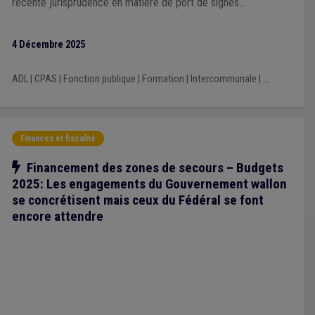
récente jurisprudence en matière de port de signes
convictionnels. Outre de la théorie, cette substantielle
adaptation du guide contient un modèle commenté de
4 Décembre 2025
règlement de travail mis à jour, articulé avec le modèle de
statut général du personnel rédigé par l’UVCW, ainsi qu’un
ADL
|
CPAS
|
Fonction publique
|
Formation
|
Intercommunale
|
...
nouveau modèle de règlement de télétravail.
Finances et fiscalité
Notre action
Financement des zones de secours – Budgets
2025: Les engagements du Gouvernement wallon
se concrétisent mais ceux du Fédéral se font
encore attendre