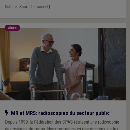
Culture
|
Sport
|
Personnel
|
Aînés
Notre action
MR et MRS: radioscopies du secteur public
Depuis 1999, la Fédération des CPAS réalisent une radioscopie
des maisons de repos. Nous reprenons ici des données sur les