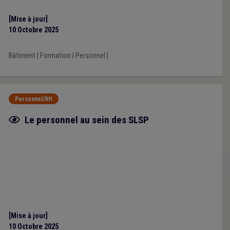
[Mise à jour]
10 Octobre 2025
Bâtiment
|
Formation
|
Personnel
|
Personnel/RH
Fiche focus
Le personnel au sein des SLSP
[Mise à jour]
10 Octobre 2025