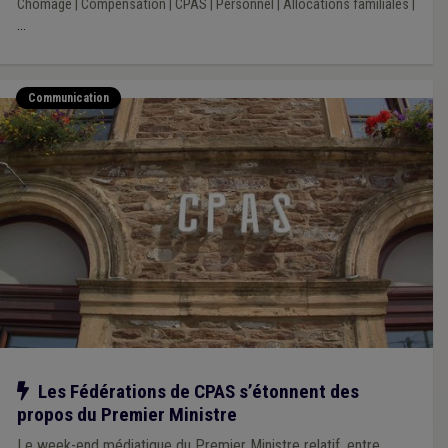
Chômage
|
Compensation
|
CPAS
|
Personnel
|
Allocations familiales
|
...
Communication
Notre action
Les Fédérations de CPAS s’étonnent des
propos du Premier Ministre
Le week-end médiatique du Premier Ministre relatif, entre