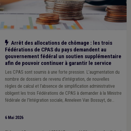
Notre action
Arrêt des allocations de chômage : les trois
Fédérations de CPAS du pays demandent au
gouvernement fédéral un soutien supplémentaire
afin de pouvoir continuer à garantir le service
Les CPAS sont soumis à une forte pression. L’augmentation du
nombre de dossiers de revenu d’intégration, de nouvelles
règles de calcul et l’absence de simplification administrative
obligent les trois Fédérations de CPAS à demander à la Ministre
fédérale de l’Intégration sociale, Anneleen Van Bossuyt, de
nouvelles mesures temporaires de soutien. Celles-ci sont
nécessaires pour permettre aux CPAS de garantir leur service
6 Mai 2026
au cours des prochains mois.