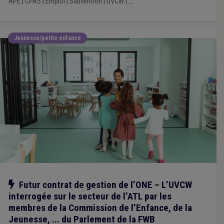
APE
|
CPAS
|
Emploi
|
Subvention
|
UVCW
|
...
Informatique
(1)
Insertion sociale
(1)
Sécurité routière
(1)
Sanction administrative communale (SAC)
(1)
Résidence service
(1)
Responsabilité
(1)
Jeunesse/petite enfance
Responsabilité civile
(1)
Personnel médical
(1)
Précompte
(1)
Prison
(1)
Pollution
(1)
Province
(1)
Régie
(1)
Registre national
(1)
Notre action
Futur contrat de gestion de l’ONE – L’UVCW
interrogée sur le secteur de l’ATL par les
membres de la Commission de l’Enfance, de la
Jeunesse, ... du Parlement de la FWB