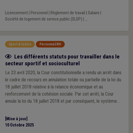
Licenciement
|
Personnel
|
Règlement de travail
|
Salaire
|
Société de logement de service public (SLSP)
|
...
Sport & loisirs
Personnel/RH
Fiche focus
Les différents statuts pour travailler dans le
secteur sportif et socioculturel
Le 23 avril 2020, la Cour constitutionnelle a rendu un arrêt dans
le cadre de recours en annulation totale ou partielle de la loi du
18 juillet 2018 relative à la relance économique et au
renforcement de la cohésion sociale. Par cet arrêt, la Cour
annule la loi du 18 juillet 2018 et par conséquent, le système
des activités complémentaires exonérées d’impôt dans le
cadre du travail associatif, au motif que le système mis en
[Mise à jour]
place par cette loi viole le principe constitutionnel d’égalité et
10 Octobre 2025
de non-discrimination à plusieurs égards.