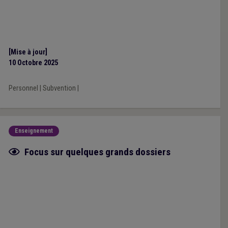
[Mise à jour]
10 Octobre 2025
Personnel
|
Subvention
|
Enseignement
Fiche focus
Focus sur quelques grands dossiers