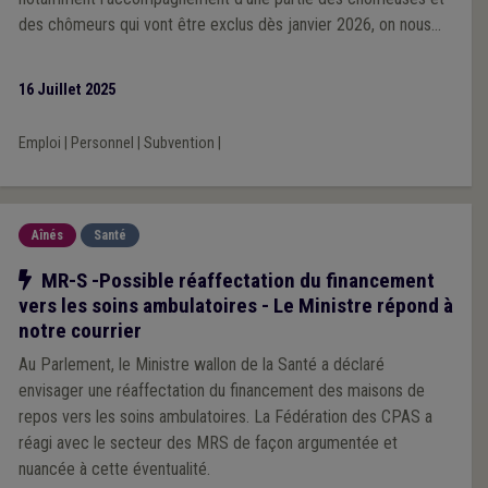
des chômeurs qui vont être exclus dès janvier 2026, on nous
supprime une série de subventions liées au personnel ».
16 Juillet 2025
Emploi
|
Personnel
|
Subvention
|
Aînés
Santé
Notre action
MR-S -Possible réaffectation du financement
vers les soins ambulatoires - Le Ministre répond à
notre courrier
Au Parlement, le Ministre wallon de la Santé a déclaré
envisager une réaffectation du financement des maisons de
repos vers les soins ambulatoires. La Fédération des CPAS a
réagi avec le secteur des MRS de façon argumentée et
nuancée à cette éventualité.