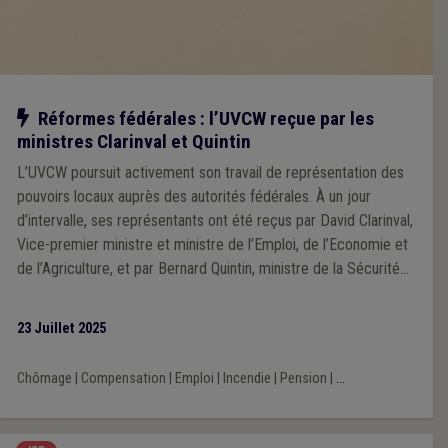
Notre action
Réformes fédérales : l’UVCW reçue par les
ministres Clarinval et Quintin
L’UVCW poursuit activement son travail de représentation des
pouvoirs locaux auprès des autorités fédérales. À un jour
d’intervalle, ses représentants ont été reçus par David Clarinval,
Vice-premier ministre et ministre de l’Emploi, de l’Economie et
de l’Agriculture, et par Bernard Quintin, ministre de la Sécurité
et de l’Intérieur. Deux rendez-vous stratégiques pour porter la
voix des communes, des CPAS, des intercommunales, des
23 Juillet 2025
zones de secours et de police.
Chômage
|
Compensation
|
Emploi
|
Incendie
|
Pension
|
...