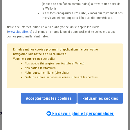
(issues de nos fiches communales) à travers une carte de
Avis / Actions
la Wallonie;
Les vidéos encapsulées (YouTube, Viméo) qui reprennent nos
Réinitialiser
interviews, et nos supports liés aux kits numériques.
Notre site internet utilise un outil d'analyse de visite appelé Plausible
(
www.plausible.io
) qui prend en charge le suivi sans cookie et ne collecte aucune
donnée personnelle identifiable.
Filtrer cette requête avec des mots-clés
En refusant nos cookies provenant d'applications tierces,
votre
navigation sur notre site sera limitée
.
Vous ne
pourrez pas
consulter
⇒ Personnel
(
retirer le mot clé
)
Coronavirus
(51)
Nos vidéos (hébergées sur Youtube et Vimeo)
Maison de repos
(33)
Budget
(21)
Recrutement
(19)
Nos cartes interactives
Formation
(18)
Subvention
(18)
Vaccination
(17)
Notre support en ligne (Live chat)
Certains autres services externes utilisant les cookies
CPAS
(16)
Emploi
(15)
Pension
(15)
Zone de secours
(15)
Soins
(13)
Police
(13)
Finances
(13)
Inondation
(11)
Télétravail
(11)
Temps de travail
(11)
Zone de police
(9)
Dépense
(9)
Accepter tous les cookies
Refuser les cookies
Santé
(9)
Crèche
(9)
Chômage
(9)
Contrat de travail
(8)
Sécurité civile
(8)
Rémunération
(8)
En savoir plus et personnaliser
205 documents trouvés
|
Réinitialiser
Subside
(8)
Salaire
(7)
Aide familiale
(7)
Recette
(7)
Sécurité
(7)
Investissement
(7)
Mandataire
(7)
Carrière
(7)
Enseignement
(7)
Congé
(7)
Enfance
(6)