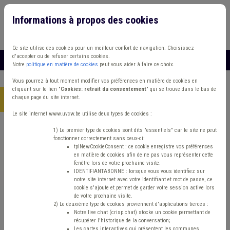
Informations à propos des cookies
Connexion
Vous travaillez dans un/une
Ce site utilise des cookies pour un meilleur confort de navigation. Choisissez
d'accepter ou de refuser certains cookies.
MENU
Notre
politique en matière de cookies
peut vous aider à faire ce choix.
Vous pourrez à tout moment modifier vos préférences en matière de cookies en
cliquant sur le lien "
Cookies: retrait du consentement
" qui se trouve dans le bas de
chaque page du site internet.
Accueil
> Personnel
Le site internet www.uvcw.be utilise deux types de cookies :
Trouver un contenu
1) Le premier type de cookies sont dits "essentiels" car le site ne peut
fonctionner correctement sans ceux-ci:
tplNewCookieConsent : ce cookie enregistre vos préférences
en matière de cookies afin de ne pas vous représenter cette
Personnel
fenêtre lors de votre prochaine visite.
IDENTIFIANTABONNE : lorsque vous vous identifiez sur
notre site internet avec votre identifiant et mot de passe, ce
cookie s'ajoute et permet de garder votre session active lors
Personnel/RH
de votre prochaine visite.
2) Le deuxième type de cookies proviennent d'applications tierces :
Notre live chat (crisp.chat) stocke un cookie permettant de
Type de contenu
récupérer l'historique de la conversation;
Les cartes interactives qui présentent les communes