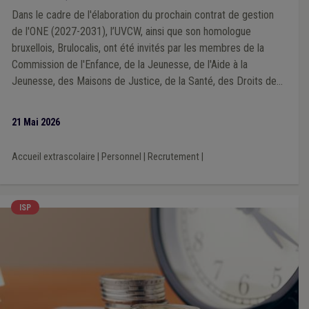
Dans le cadre de l'élaboration du prochain contrat de gestion
de l'ONE (2027-2031), l’UVCW, ainsi que son homologue
bruxellois, Brulocalis, ont été invités par les membres de la
Commission de l'Enfance, de la Jeunesse, de l'Aide à la
Jeunesse, des Maisons de Justice, de la Santé, des Droits des
Femmes et de l'Egalité des chances du Parlement de la
Fédération Wallonie-Bruxelles à émettre un avis sur le secteur
21 Mai 2026
de l'ATL (accueil extrascolaire, centres de vacances et écoles
de devoirs).
Accueil extrascolaire
|
Personnel
|
Recrutement
|
ISP