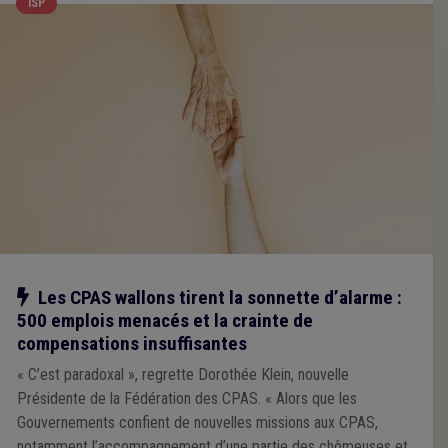
ISP
Notre action
Les CPAS wallons tirent la sonnette d’alarme :
500 emplois menacés et la crainte de
compensations insuffisantes
« C’est paradoxal », regrette Dorothée Klein, nouvelle
Présidente de la Fédération des CPAS. « Alors que les
Gouvernements confient de nouvelles missions aux CPAS,
notamment l’accompagnement d’une partie des chômeuses et