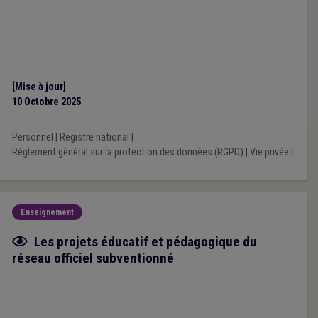
[Mise à jour]
10 Octobre 2025
Personnel
|
Registre national
|
Règlement général sur la protection des données (RGPD)
|
Vie privée
|
Enseignement
Fiche focus
Les projets éducatif et pédagogique du
réseau officiel subventionné