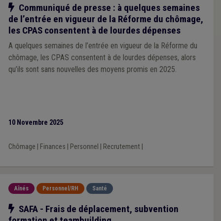
Notre action
Communiqué de presse : à quelques semaines
de l’entrée en vigueur de la Réforme du chômage,
les CPAS consentent à de lourdes dépenses
A quelques semaines de l’entrée en vigueur de la Réforme du
chômage, les CPAS consentent à de lourdes dépenses, alors
qu’ils sont sans nouvelles des moyens promis en 2025.
10 Novembre 2025
Chômage
|
Finances
|
Personnel
|
Recrutement
|
Aînés
Personnel/RH
Santé
Notre action
SAFA - Frais de déplacement, subvention
formation et teambuilding