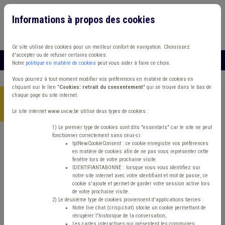
Informations à propos des cookies
Connexion
Vous travaillez dans un/une
Ce site utilise des cookies pour un meilleur confort de navigation. Choisissez
d'accepter ou de refuser certains cookies.
MENU
Notre
politique en matière de cookies
peut vous aider à faire ce choix.
Vous pourrez à tout moment modifier vos préférences en matière de cookies en
cliquant sur le lien "
Cookies: retrait du consentement
" qui se trouve dans le bas de
chaque page du site internet.
Accueil
>
Aînés
>
Actualité
>
MR-S - Renfort Covid -
confirmation par l’Aviq du financement 2023
Le site internet www.uvcw.be utilise deux types de cookies :
1) Le premier type de cookies sont dits "essentiels" car le site ne peut
fonctionner correctement sans ceux-ci:
tplNewCookieConsent : ce cookie enregistre vos préférences
Actualité
Aînés
Personnel/RH
en matière de cookies afin de ne pas vous représenter cette
fenêtre lors de votre prochaine visite.
MR-S - Renfort Covid
IDENTIFIANTABONNE : lorsque vous vous identifiez sur
notre site internet avec votre identifiant et mot de passe, ce
cookie s'ajoute et permet de garder votre session active lors
- confirmation par
de votre prochaine visite.
2) Le deuxième type de cookies proviennent d'applications tierces :
Notre live chat (crisp.chat) stocke un cookie permettant de
l’Aviq du financement
récupérer l'historique de la conversation;
Les cartes interactives qui présentent les communes