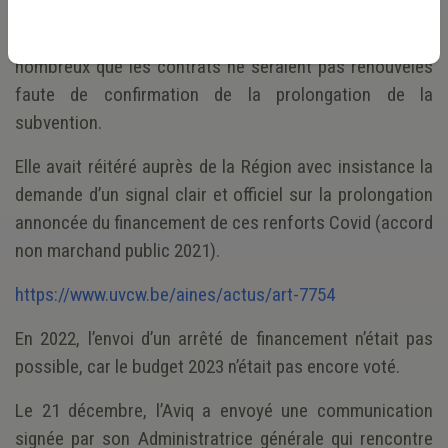
facultative en 2021 et 2022. Il en sera de même en 2023.
La Fédération des CPAS avait reçu des messages
nombreux que les contrats ne seraient pas renouvelés
faute de confirmation de la prolongation de la
subvention.
Elle avait réitéré auprès de la Région avec insistance la
demande d’un signal clair et officiel sur la prolongation
annoncée du financement de ces renforts Covid (accord
non marchand public 2021).
https://www.uvcw.be/aines/actus/art-7754
En 2022, l’envoi d’un arrêté de financement n’était pas
possible, car le budget 2023 n’était pas encore voté.
Le 21 décembre, l’Aviq a envoyé une communication
signée par son Administratrice générale qui rencontre