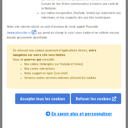
2023
(issues de nos fiches communales) à travers une carte de
la Wallonie;
Les vidéos encapsulées (YouTube, Viméo) qui reprennent nos
interviews, et nos supports liés aux kits numériques.
Mis en ligne le 23 Décembre 2022 - Jean-Marc ROMBEAUX
Notre site internet utilise un outil d'analyse de visite appelé Plausible
(
www.plausible.io
) qui prend en charge le suivi sans cookie et ne collecte aucune
donnée personnelle identifiable.
En refusant nos cookies provenant d'applications tierces,
votre
navigation sur notre site sera limitée
.
Vous ne
pourrez pas
consulter
Nos vidéos (hébergées sur Youtube et Vimeo)
Nos cartes interactives
Notre support en ligne (Live chat)
Certains autres services externes utilisant les cookies
Accepter tous les cookies
Refuser les cookies
En savoir plus et personnaliser
Les renforts Covid ont été financés par subvention