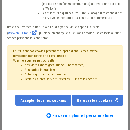
(issues de nos fiches communales) à travers une carte de
la Wallonie;
Mis en ligne le 20 Février 2024 - Jean-Marc ROMBEAUX
Les vidéos encapsulées (YouTube, Viméo) qui reprennent nos
interviews, et nos supports liés aux kits numériques.
Notre site internet utilise un outil d'analyse de visite appelé Plausible
(
www.plausible.io
) qui prend en charge le suivi sans cookie et ne collecte aucune
donnée personnelle identifiable.
En refusant nos cookies provenant d'applications tierces,
votre
navigation sur notre site sera limitée
.
Vous ne
pourrez pas
consulter
Nos vidéos (hébergées sur Youtube et Vimeo)
Nos cartes interactives
Notre support en ligne (Live chat)
Certains autres services externes utilisant les cookies
Accepter tous les cookies
Refuser les cookies
La contribution du bénéficiaire d’un SAFA est fixée sur
En savoir plus et personnaliser
base d’un barème de 1993. Il n’est plus approprié et
pose des problèmes d’accessibilité. En effet, la majorité