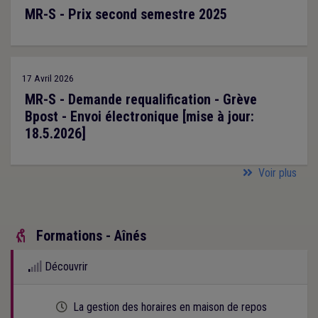
MR-S - Prix second semestre 2025
17 Avril 2026
MR-S - Demande requalification - Grève
Bpost - Envoi électronique [mise à jour:
18.5.2026]
Voir plus
Formations - Aînés

Découvrir
Cette formation est programmée
La gestion des horaires en maison de repos