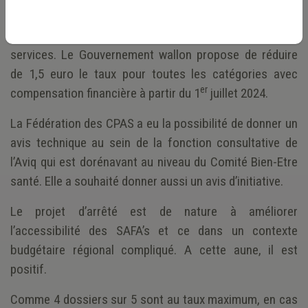
des bénéficiaires sont au taux maximum (7,81 €). Il
implique aussi un problème de financement des
services. Le Gouvernement wallon propose de réduire
de 1,5 euro le taux pour toutes les catégories avec
er
compensation financière à partir du 1
juillet 2024.
La Fédération des CPAS a eu la possibilité de donner un
avis technique au sein de la fonction consultative de
l’Aviq qui est dorénavant au niveau du Comité Bien-Etre
santé. Elle a souhaité donner aussi un avis d’initiative.
Le projet d’arrêté est de nature à améliorer
l’accessibilité des SAFA’s et ce dans un contexte
budgétaire régional compliqué. A cette aune, il est
positif.
Comme 4 dossiers sur 5 sont au taux maximum, en cas