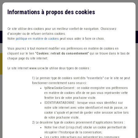
Informations à propos des cookies
Connexion
Vous travaillez dans un/une
Ce site utilise des cookies pour un meilleur confort de navigation. Choisissez
d'accepter ou de refuser certains cookies.
MENU
Notre
politique en matière de cookies
peut vous aider à faire ce choix.
Vous pourrez à tout moment modifier vos préférences en matière de cookies en
cliquant sur le lien "
Cookies: retrait du consentement
" qui se trouve dans le bas de
chaque page du site internet.
Accueil
>
Aînés
>
Actualité
>
SAFA - Diminution de 1,5 euro du
barème de la personne
Le site internet www.uvcw.be utilise deux types de cookies :
1) Le premier type de cookies sont dits "essentiels" car le site ne peut
fonctionner correctement sans ceux-ci:
tplNewCookieConsent : ce cookie enregistre vos préférences
Actualité
Aînés
en matière de cookies afin de ne pas vous représenter cette
fenêtre lors de votre prochaine visite.
SAFA - Diminution de
IDENTIFIANTABONNE : lorsque vous vous identifiez sur
notre site internet avec votre identifiant et mot de passe, ce
cookie s'ajoute et permet de garder votre session active lors
1,5 euro du barème de
de votre prochaine visite.
2) Le deuxième type de cookies proviennent d'applications tierces :
Notre live chat (crisp.chat) stocke un cookie permettant de
la personne
récupérer l'historique de la conversation;
Les cartes interactives qui présentent les communes