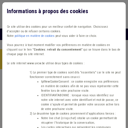
Informations à propos des cookies
Connexion
Vous travaillez dans un/une
Ce site utilise des cookies pour un meilleur confort de navigation. Choisissez
d'accepter ou de refuser certains cookies.
MENU
Notre
politique en matière de cookies
peut vous aider à faire ce choix.
Vous pourrez à tout moment modifier vos préférences en matière de cookies en
cliquant sur le lien "
Cookies: retrait du consentement
" qui se trouve dans le bas de
chaque page du site internet.
Accueil
>
Finances et fiscalité
>
Article
>
Le financement des
zones de secours: analyse des budgets 2020 à 2023
Le site internet www.uvcw.be utilise deux types de cookies :
1) Le premier type de cookies sont dits "essentiels" car le site ne peut
fonctionner correctement sans ceux-ci:
tplNewCookieConsent : ce cookie enregistre vos préférences
Article
Finances et fiscalité
Incendie
en matière de cookies afin de ne pas vous représenter cette
fenêtre lors de votre prochaine visite.
Le financement des
IDENTIFIANTABONNE : lorsque vous vous identifiez sur
notre site internet avec votre identifiant et mot de passe, ce
cookie s'ajoute et permet de garder votre session active lors
zones de secours:
de votre prochaine visite.
2) Le deuxième type de cookies proviennent d'applications tierces :
Notre live chat (crisp.chat) stocke un cookie permettant de
analyse des budgets
récupérer l'historique de la conversation;
Les cartes interactives qui présentent les communes