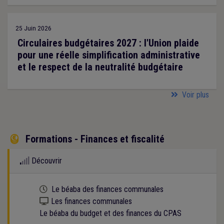
25 Juin 2026
Circulaires budgétaires 2027 : l'Union plaide
pour une réelle simplification administrative
et le respect de la neutralité budgétaire
Voir plus
Formations - Finances et fiscalité

Découvrir
Cette formation est programmée
Le béaba des finances communales
Kit numérique gratuit
Les finances communales
Le béaba du budget et des finances du CPAS