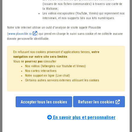
2020 à 2023
(issues de nos fiches communales) à travers une carte de
la Wallonie;
Les vidéos encapsulées (YouTube, Viméo) qui reprennent nos
interviews, et nos supports liés aux kits numériques.
Mis en ligne le 1er Décembre 2023 - Katlyn VAN OVERMEIRE
Notre site internet utilise un outil d'analyse de visite appelé Plausible
(
www.plausible.io
) qui prend en charge le suivi sans cookie et ne collecte aucune
donnée personnelle identifiable.
Chaque année, à l’instar des communes et des CPAS,
mais aussi des zones de police, les zones de secours
En refusant nos cookies provenant d'applications tierces,
votre
navigation sur notre site sera limitée
.
sont tenues d’élaborer un budget reprenant les
Vous ne
pourrez pas
consulter
Nos vidéos (hébergées sur Youtube et Vimeo)
dépenses et recettes attendues pour l’année à venir.
Nos cartes interactives
Notre support en ligne (Live chat)
Afin d’avoir une vue sur la situation financière des zones
Certains autres services externes utilisant les cookies
de secours en 2023, et sans devoir attendre
l’établissement des comptes, nous avons demandé aux
14 zones de secours wallonnes de nous transmettre
Accepter tous les cookies
Refuser les cookies
leurs budgets initiaux pour cette année 2023, mais aussi
En savoir plus et personnaliser
pour les années 2020 à 2022 afin que nous puissions
analyser ces budgets 2023 en prenant en compte leur