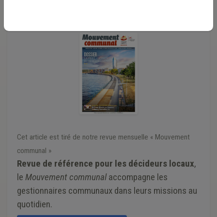
évolution par rapport aux trois années précédentes.
Cet article est tiré de notre revue mensuelle « Mouvement
communal »
Revue de référence pour les décideurs locaux
,
le
Mouvement communal
accompagne les
gestionnaires communaux dans leurs missions au
quotidien.