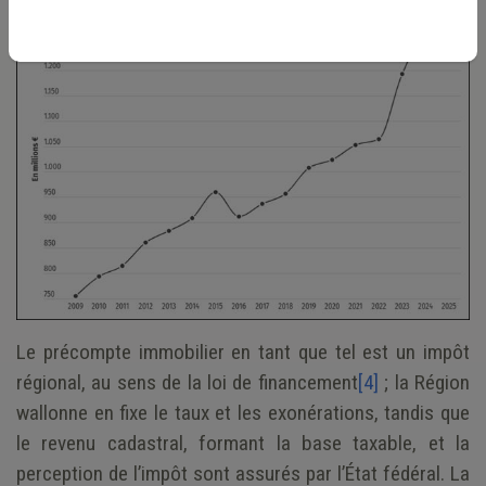
Le précompte immobilier en tant que tel est un impôt
régional, au sens de la loi de financement
[4]
; la Région
wallonne en fixe le taux et les exonérations, tandis que
le revenu cadastral, formant la base taxable, et la
perception de l’impôt sont assurés par l’État fédéral. La