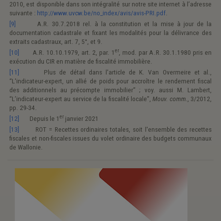
2010, est disponible dans son intégralité sur notre site internet à l’adresse
suivante :
http://www.uvcw.be/no_index/avis/avis-PRI.pdf
.
[9]
A.R. 30.7.2018 rel. à la constitution et la mise à jour de la
documentation cadastrale et fixant les modalités pour la délivrance des
extraits cadastraux, art. 7, 5°, et 9.
er
[10]
A.R. 10.10.1979, art. 2, par. 1
, mod. par A.R. 30.1.1980 pris en
exécution du CIR en matière de fiscalité immobilière.
[11]
Plus de détail dans l'article de K. Van Overmeire et al.,
“L'indicateur-expert, un allié de poids pour accroître le rendement fiscal
des additionnels au précompte immobilier” ; voy. aussi M. Lambert,
“L’indicateur-expert au service de la fiscalité locale”,
Mouv. comm.
, 3/2012,
pp. 29-34.
er
[12]
Depuis le 1
janvier 2021
[13]
ROT = Recettes ordinaires totales, soit l'ensemble des recettes
fiscales et non-fiscales issues du volet ordinaire des budgets communaux
de Wallonie.