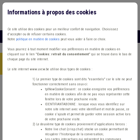
Informations à propos des cookies
Connexion
Vous travaillez dans un/une
Ce site utilise des cookies pour un meilleur confort de navigation. Choisissez
d'accepter ou de refuser certains cookies.
MENU
Notre
politique en matière de cookies
peut vous aider à faire ce choix.
Vous pourrez à tout moment modifier vos préférences en matière de cookies en
cliquant sur le lien "
Cookies: retrait du consentement
" qui se trouve dans le bas de
chaque page du site internet.
Accueil
>
Finances et fiscalité
>
Fiche focus
>
Le précompte
immobilier (PRI)
Le site internet www.uvcw.be utilise deux types de cookies :
1) Le premier type de cookies sont dits "essentiels" car le site ne peut
fonctionner correctement sans ceux-ci:
Fiche focus
Finances et fiscalité
tplNewCookieConsent : ce cookie enregistre vos préférences
en matière de cookies afin de ne pas vous représenter cette
fenêtre lors de votre prochaine visite.
Le précompte
IDENTIFIANTABONNE : lorsque vous vous identifiez sur
notre site internet avec votre identifiant et mot de passe, ce
cookie s'ajoute et permet de garder votre session active lors
immobilier (PRI)
de votre prochaine visite.
2) Le deuxième type de cookies proviennent d'applications tierces :
Notre live chat (crisp.chat) stocke un cookie permettant de
récupérer l'historique de la conversation;
Mis en ligne le 3 Mars 2008 - Dernière mise à jour le
Les cartes interactives qui présentent les communes