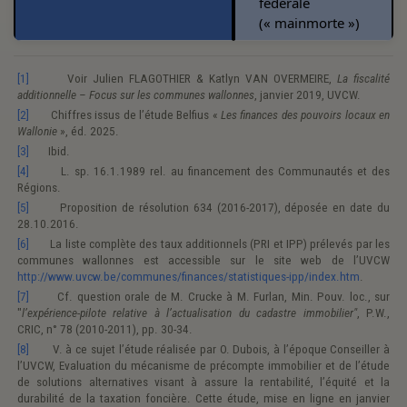
fédérale
(« mainmorte »)
[1]
Voir Julien FLAGOTHIER & Katlyn VAN OVERMEIRE,
La fiscalité
additionnelle – Focus sur les communes wallonnes
, janvier 2019, UVCW.
[2]
Chiffres issus de l’étude Belfius «
Les finances des pouvoirs locaux en
Wallonie
», éd. 2025.
[3]
Ibid.
[4]
L. sp. 16.1.1989 rel. au financement des Communautés et des
Régions.
[5]
Proposition de résolution 634 (2016-2017), déposée en date du
28.10.2016.
[6]
La liste complète des taux additionnels (PRI et IPP) prélevés par les
communes wallonnes est accessible sur le site web de l’UVCW
http://www.uvcw.be/communes/finances/statistiques-ipp/index.htm
.
[7]
Cf. question orale de M. Crucke à M. Furlan, Min. Pouv. loc., sur
"
l’expérience-pilote relative
à l’actualisation du cadastre immobilier"
, P.W.,
CRIC, n° 78 (2010-2011), pp. 30-34.
[8]
V. à ce sujet l’étude réalisée par O. Dubois, à l’époque Conseiller à
l’UVCW, Evaluation du mécanisme de précompte immobilier et de l’étude
de solutions alternatives visant à assure la rentabilité, l’équité et la
durabilité de la taxation foncière. Cette étude, mise en ligne en janvier