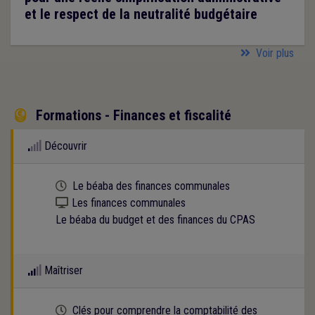
et le respect de la neutralité budgétaire
Voir plus
Formations - Finances et fiscalité

Découvrir
Cette formation est programmée
Le béaba des finances communales
Kit numérique gratuit
Les finances communales
Le béaba du budget et des finances du CPAS
Maîtriser
Cette formation est programmée
Clés pour comprendre la comptabilité des