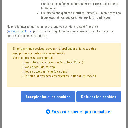
10 Octobre 2025
(issues de nos fiches communales) à travers une carte de
la Wallonie;
Les vidéos encapsulées (YouTube, Viméo) qui reprennent nos
interviews, et nos supports liés aux kits numériques.
1. Le précompte immobilier (PRI)
Notre site internet utilise un outil d'analyse de visite appelé Plausible
(
www.plausible.io
) qui prend en charge le suivi sans cookie et ne collecte aucune
En termes de rendement, le précompte immobilier est
donnée personnelle identifiable.
loin d'être anodin dans le paysage fiscal puisqu'il a
En refusant nos cookies provenant d'applications tierces,
votre
généré en 2025 plus de 2,1 milliards d'euros de recettes
navigation sur notre site sera limitée
.
Vous ne
pourrez pas
consulter
pour l'ensemble de la Wallonie, dont 1.245 millions
Nos vidéos (hébergées sur Youtube et Vimeo)
Nos cartes interactives
d'euros
[2]
uniquement au bénéfice des communes. Ce
Notre support en ligne (Live chat)
montant représente pour les communes plus de 17 % de
Certains autres services externes utilisant les cookies
leurs recettes ordinaires totales, et même 38 % de leurs
recettes fiscales totales. En 2025, les additionnels
Accepter tous les cookies
Refuser les cookies
communaux au PRI représentaient un montant d’environ
338 euros par habitant en Wallonie
[3]
.
En savoir plus et personnaliser