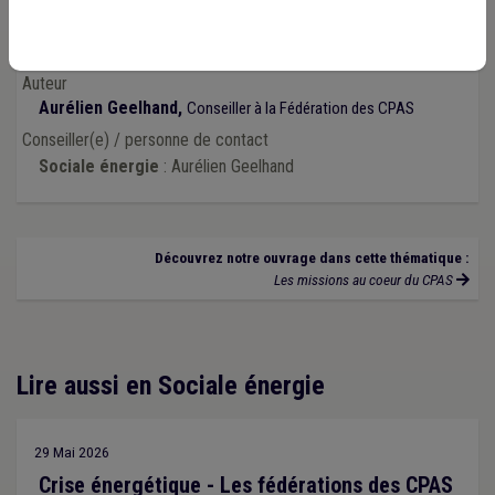
modalités de répartition et d'octroi de cette aide.
Auteur
Aurélien Geelhand,
Conseiller à la Fédération des CPAS
Conseiller(e) / personne de contact
Sociale énergie
: Aurélien Geelhand
Découvrez notre ouvrage dans cette thématique :
Les missions au coeur du CPAS
Lire aussi en Sociale énergie
29 Mai 2026
Crise énergétique - Les fédérations des CPAS