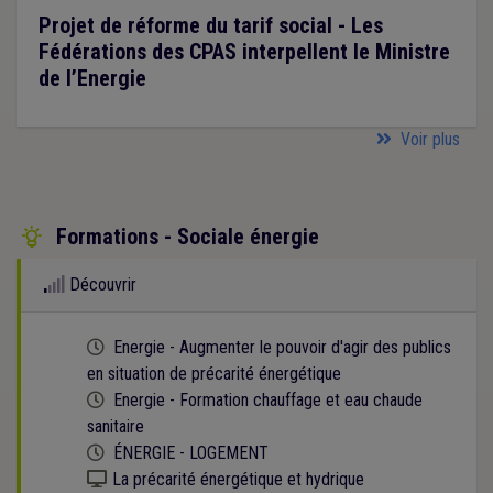
Projet de réforme du tarif social - Les
Fédérations des CPAS interpellent le Ministre
de l’Energie
Voir plus
Formations - Sociale énergie

Découvrir
Cette formation est programmée
Energie - Augmenter le pouvoir d'agir des publics
en situation de précarité énergétique
Cette formation est programmée
Energie - Formation chauffage et eau chaude
sanitaire
Cette formation est programmée
ÉNERGIE - LOGEMENT
Kit numérique gratuit
La précarité énergétique et hydrique