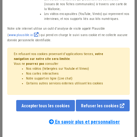
(issues de nos fiches communales) à travers une carte de
la Wallonie;
Mis en ligne le 6 Juillet 2026 - Aurélien GEELHAND
Les vidéos encapsulées (YouTube, Viméo) qui reprennent nos
interviews, et nos supports liés aux kits numériques.
Notre site internet utilise un outil d'analyse de visite appelé Plausible
Les montants du subside du Fonds gaz électricité 2026
(
www.plausible.io
) qui prend en charge le suivi sans cookie et ne collecte aucune
donnée personnelle identifiable.
sont désormais disponibles sur
le site du SPP
Intégration Sociale
(répartition art. 4 et art.6, par
En refusant nos cookies provenant d'applications tierces,
votre
CPAS).
navigation sur notre site sera limitée
.
Vous ne
pourrez pas
consulter
Nos vidéos (hébergées sur Youtube et Vimeo)
Les montants communiqués ne tiennent pas compte
Nos cartes interactives
Notre support en ligne (Live chat)
des mesures annoncées en avril par le Gouvernement
Certains autres services externes utilisant les cookies
visant à soutenir les citoyens face à l’augmentation des
prix de l’énergie. Pour rappel, 15 millions d'euros sont
Accepter tous les cookies
prévus par le Gouvernement fédéral pour renforcer le
Refuser les cookies
Fonds Gaz et Électricité et le Fonds Social Chauffage
En savoir plus et personnaliser
dans le cadre de ces mesures. La Fdération des CPAS
est toujours en attente d'informations au sujet des