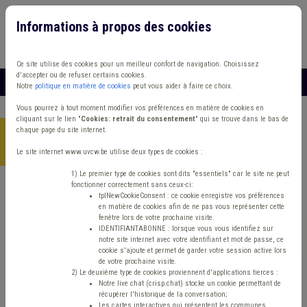
Informations à propos des cookies
Connexion
Vous travaillez dans un/une
Ce site utilise des cookies pour un meilleur confort de navigation. Choisissez
d'accepter ou de refuser certains cookies.
MENU
Notre
politique en matière de cookies
peut vous aider à faire ce choix.
Vous pourrez à tout moment modifier vos préférences en matière de cookies en
cliquant sur le lien "
Cookies: retrait du consentement
" qui se trouve dans le bas de
chaque page du site internet.
Accueil
>
Sociale énergie
>
Actualité
>
Fonds Gaz et Électricité -
Montants 2026
Le site internet www.uvcw.be utilise deux types de cookies :
1) Le premier type de cookies sont dits "essentiels" car le site ne peut
fonctionner correctement sans ceux-ci:
tplNewCookieConsent : ce cookie enregistre vos préférences
Actualité
Sociale énergie
en matière de cookies afin de ne pas vous représenter cette
fenêtre lors de votre prochaine visite.
Fonds Gaz et
IDENTIFIANTABONNE : lorsque vous vous identifiez sur
notre site internet avec votre identifiant et mot de passe, ce
cookie s'ajoute et permet de garder votre session active lors
Électricité - Montants
de votre prochaine visite.
2) Le deuxième type de cookies proviennent d'applications tierces :
Notre live chat (crisp.chat) stocke un cookie permettant de
2026
récupérer l'historique de la conversation;
Les cartes interactives qui présentent les communes