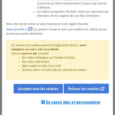
(issues de nos fiches communales) à travers une carte de
la Wallonie;
Mis en ligne le 20 Juin 2017 - Julien FLAGOTHIER, Mathieu
Les vidéos encapsulées (YouTube, Viméo) qui reprennent nos
LAMBERT
interviews, et nos supports liés aux kits numériques.
Notre site internet utilise un outil d'analyse de visite appelé Plausible
(
www.plausible.io
) qui prend en charge le suivi sans cookie et ne collecte aucune
Afin d’assurer leur financement, les pouvoirs locaux ont
donnée personnelle identifiable.
recours à de nombreuses sources de recettes fiscales.
En refusant nos cookies provenant d'applications tierces,
votre
Une partie non négligeable de celles-ci provient des
navigation sur notre site sera limitée
.
Vous ne
pourrez pas
consulter
centimes additionnels perçus par les communes et par
Nos vidéos (hébergées sur Youtube et Vimeo)
les provinces sur le précompte immobilier. Impôt
Nos cartes interactives
Notre support en ligne (Live chat)
régional au sens de la loi spéciale de financement, ce
Certains autres services externes utilisant les cookies
sont avant tout les pouvoirs locaux qui en tirent le plus
de bénéfices, alors que la perception proprement dite de
Accepter tous les cookies
Refuser les cookies
cet impôt reste une compétence fédérale pour ce qui
est de la Wallonie.
En savoir plus et personnaliser
Cette complexité typiquement belge pour un impôt,