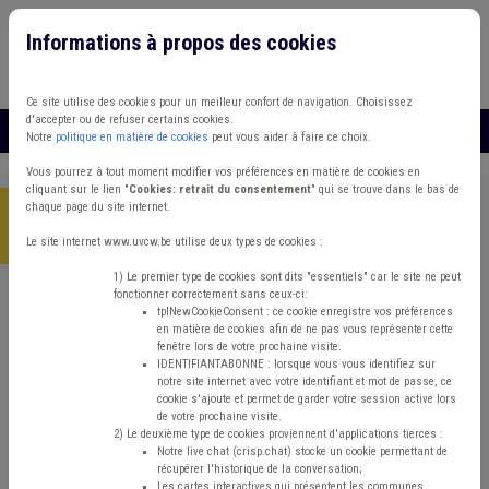
Informations à propos des cookies
Connexion
Vous travaillez dans un/une
Ce site utilise des cookies pour un meilleur confort de navigation. Choisissez
d'accepter ou de refuser certains cookies.
MENU
Notre
politique en matière de cookies
peut vous aider à faire ce choix.
Vous pourrez à tout moment modifier vos préférences en matière de cookies en
cliquant sur le lien "
Cookies: retrait du consentement
" qui se trouve dans le bas de
chaque page du site internet.
Accueil
>
Finances et fiscalité
>
Article
>
Fiscalité immobilière:
focus sur le précompte immobilier
Le site internet www.uvcw.be utilise deux types de cookies :
1) Le premier type de cookies sont dits "essentiels" car le site ne peut
fonctionner correctement sans ceux-ci:
tplNewCookieConsent : ce cookie enregistre vos préférences
Article
Finances et fiscalité
en matière de cookies afin de ne pas vous représenter cette
fenêtre lors de votre prochaine visite.
Fiscalité immobilière:
IDENTIFIANTABONNE : lorsque vous vous identifiez sur
notre site internet avec votre identifiant et mot de passe, ce
cookie s'ajoute et permet de garder votre session active lors
focus sur le précompte
de votre prochaine visite.
2) Le deuxième type de cookies proviennent d'applications tierces :
Notre live chat (crisp.chat) stocke un cookie permettant de
immobilier
récupérer l'historique de la conversation;
Les cartes interactives qui présentent les communes