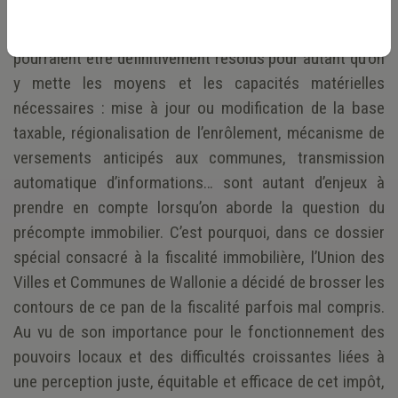
somme toute assez traditionnel pour le financement
des pouvoirs publics, engendre certains problèmes qui
pourraient être définitivement résolus pour autant qu’on
y mette les moyens et les capacités matérielles
nécessaires : mise à jour ou modification de la base
taxable, régionalisation de l’enrôlement, mécanisme de
versements anticipés aux communes, transmission
automatique d’informations… sont autant d’enjeux à
prendre en compte lorsqu’on aborde la question du
précompte immobilier. C’est pourquoi, dans ce dossier
spécial consacré à la fiscalité immobilière, l’Union des
Villes et Communes de Wallonie a décidé de brosser les
contours de ce pan de la fiscalité parfois mal compris.
Au vu de son importance pour le fonctionnement des
pouvoirs locaux et des difficultés croissantes liées à
une perception juste, équitable et efficace de cet impôt,