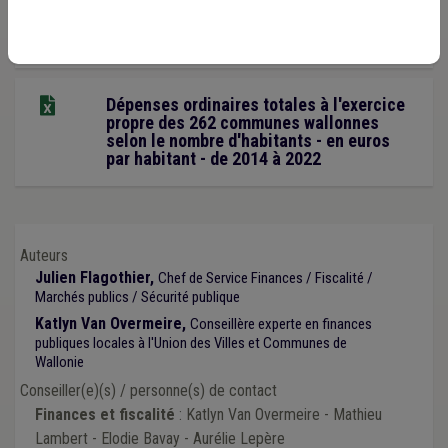
Focus sur la commune : Les finances
communales : structures et évolutions
Dépenses ordinaires totales à l'exercice
propre des 262 communes wallonnes
selon le nombre d'habitants - en euros
par habitant - de 2014 à 2022
Auteurs
Julien Flagothier,
Chef de Service Finances / Fiscalité /
Marchés publics / Sécurité publique
Katlyn Van Overmeire,
Conseillère experte en finances
publiques locales à l'Union des Villes et Communes de
Wallonie
Conseiller(e)(s) / personne(s) de contact
Finances et fiscalité
: Katlyn Van Overmeire - Mathieu
Lambert - Elodie Bavay - Aurélie Lepère