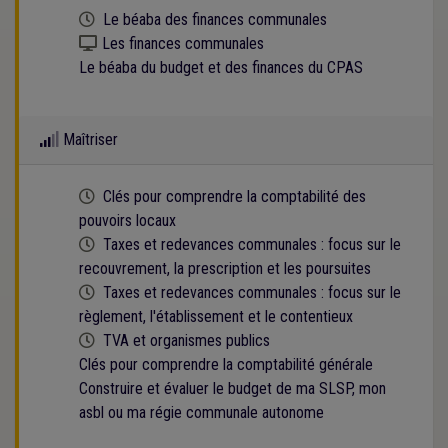
Cette formation est programmée
Le béaba des finances communales
Kit numérique gratuit
Les finances communales
Le béaba du budget et des finances du CPAS
Maîtriser
Cette formation est programmée
Clés pour comprendre la comptabilité des
pouvoirs locaux
Cette formation est programmée
Taxes et redevances communales : focus sur le
recouvrement, la prescription et les poursuites
Cette formation est programmée
Taxes et redevances communales : focus sur le
règlement, l'établissement et le contentieux
Cette formation est programmée
TVA et organismes publics
Clés pour comprendre la comptabilité générale
Construire et évaluer le budget de ma SLSP, mon
asbl ou ma régie communale autonome