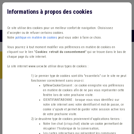
Informations à propos des cookies
Connexion
Vous travaillez dans un/une
Ce site utilise des cookies pour un meilleur confort de navigation. Choisissez
d'accepter ou de refuser certains cookies.
MENU
Notre
politique en matière de cookies
peut vous aider à faire ce choix.
Vous pourrez à tout moment modifier vos préférences en matière de cookies en
cliquant sur le lien "
Cookies: retrait du consentement
" qui se trouve dans le bas de
chaque page du site internet.
Accueil
>
Finances et fiscalité
>
Etude/chiffres
>
Les dépenses
ordinaires des communes wallonnes en fonction du nombre
Le site internet www.uvcw.be utilise deux types de cookies :
d'habitants
1) Le premier type de cookies sont dits "essentiels" car le site ne peut
fonctionner correctement sans ceux-ci:
tplNewCookieConsent : ce cookie enregistre vos préférences
en matière de cookies afin de ne pas vous représenter cette
Etude/chiffres
Finances et fiscalité
fenêtre lors de votre prochaine visite.
IDENTIFIANTABONNE : lorsque vous vous identifiez sur
notre site internet avec votre identifiant et mot de passe, ce
Les dépenses
cookie s'ajoute et permet de garder votre session active lors
de votre prochaine visite.
ordinaires des
2) Le deuxième type de cookies proviennent d'applications tierces :
Notre live chat (crisp.chat) stocke un cookie permettant de
récupérer l'historique de la conversation;
Les cartes interactives qui présentent les communes