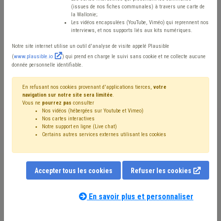
communes wallonnes
(issues de nos fiches communales) à travers une carte de
la Wallonie;
en fonction du nombre
Les vidéos encapsulées (YouTube, Viméo) qui reprennent nos
interviews, et nos supports liés aux kits numériques.
d'habitants
Notre site internet utilise un outil d'analyse de visite appelé Plausible
(
www.plausible.io
) qui prend en charge le suivi sans cookie et ne collecte aucune
donnée personnelle identifiable.
Mis en ligne le 17 Février 2023 - Julien FLAGOTHIER, Katlyn VAN
OVERMEIRE
En refusant nos cookies provenant d'applications tierces,
votre
navigation sur notre site sera limitée
.
Vous ne
pourrez pas
consulter
Nos vidéos (hébergées sur Youtube et Vimeo)
Nos cartes interactives
Notre support en ligne (Live chat)
Certains autres services externes utilisant les cookies
Accepter tous les cookies
Refuser les cookies
En savoir plus et personnaliser
Annexes