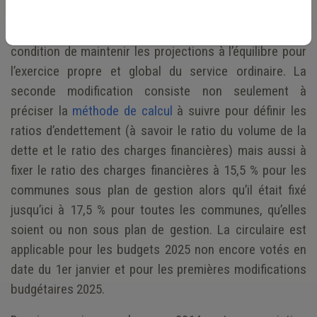
2025. Dans le cas où la commune est sous suivi du
CRAC, le report du reliquat ne sera autorisé qu’à
condition de maintenir les projections à l’équilibre pour
l’exercice propre et global du service ordinaire. La
seconde modification consiste non seulement à
préciser la
méthode de calcul
à suivre pour définir les
ratios d’endettement (à savoir le ratio du volume de la
dette et le ratio des charges financières) mais aussi à
fixer le ratio des charges financières à 15,5 % pour les
communes sous plan de gestion alors qu’il était fixé
jusqu’ici à 17,5 % pour toutes les communes, qu’elles
soient ou non sous plan de gestion. La circulaire est
applicable pour les budgets 2025 non encore votés en
date du 1er janvier et pour les premières modifications
budgétaires 2025.