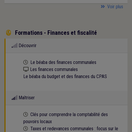
Voir plus
Formations - Finances et fiscalité

Découvrir
Cette formation est programmée
Le béaba des finances communales
Kit numérique gratuit
Les finances communales
Le béaba du budget et des finances du CPAS
Maîtriser
Cette formation est programmée
Clés pour comprendre la comptabilité des
pouvoirs locaux
Cette formation est programmée
Taxes et redevances communales : focus sur le