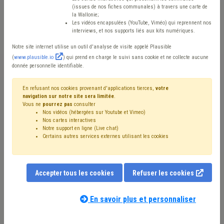
au ratio d’endettement
(issues de nos fiches communales) à travers une carte de
la Wallonie;
modifie la circulaire
Les vidéos encapsulées (YouTube, Viméo) qui reprennent nos
interviews, et nos supports liés aux kits numériques.
budgétaire 2025
Notre site internet utilise un outil d'analyse de visite appelé Plausible
(
www.plausible.io
) qui prend en charge le suivi sans cookie et ne collecte aucune
donnée personnelle identifiable.
Mis en ligne le 20 Décembre 2024 - Dernière mise à jour le
6 Janvier 2025 - Katlyn VAN OVERMEIRE
En refusant nos cookies provenant d'applications tierces,
votre
navigation sur notre site sera limitée
.
Vous ne
pourrez pas
consulter
Nos vidéos (hébergées sur Youtube et Vimeo)
Les communes ont reçu fin décembre une circulaire
Nos cartes interactives
Notre support en ligne (Live chat)
concernant la balise d’emprunt et le ratio d’endettement.
Certains autres services externes utilisant les cookies
Cette
circulaire
, telle que nous l’avons reçue du
gouvernement, en préalable à sa publication et envoi
Accepter tous les cookies
Refuser les cookies
officiel aux pouvoirs locaux, modifie la circulaire
budgétaire 2025 sur deux points. Le premier vise à
En savoir plus et personnaliser
intégrer l’éventuel reliquat positif de la balise d’emprunt
de la mandature précédente dans la balise annuelle