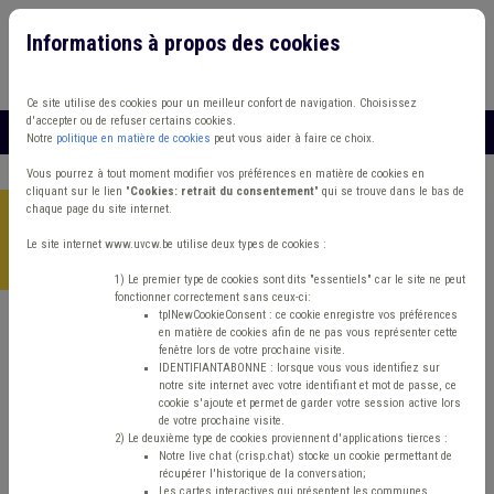
Informations à propos des cookies
Connexion
Vous travaillez dans un/une
Ce site utilise des cookies pour un meilleur confort de navigation. Choisissez
d'accepter ou de refuser certains cookies.
MENU
Notre
politique en matière de cookies
peut vous aider à faire ce choix.
Vous pourrez à tout moment modifier vos préférences en matière de cookies en
cliquant sur le lien "
Cookies: retrait du consentement
" qui se trouve dans le bas de
chaque page du site internet.
Accueil
>
Finances et fiscalité
>
Actualité
>
Une circulaire
relative à la balise d’emprunt et au ratio d’endettement
Le site internet www.uvcw.be utilise deux types de cookies :
modifie la circulaire budgétaire 2025
1) Le premier type de cookies sont dits "essentiels" car le site ne peut
fonctionner correctement sans ceux-ci:
tplNewCookieConsent : ce cookie enregistre vos préférences
en matière de cookies afin de ne pas vous représenter cette
Actualité
Finances et fiscalité
fenêtre lors de votre prochaine visite.
IDENTIFIANTABONNE : lorsque vous vous identifiez sur
notre site internet avec votre identifiant et mot de passe, ce
Une circulaire relative
cookie s'ajoute et permet de garder votre session active lors
de votre prochaine visite.
à la balise d’emprunt et
2) Le deuxième type de cookies proviennent d'applications tierces :
Notre live chat (crisp.chat) stocke un cookie permettant de
récupérer l'historique de la conversation;
Les cartes interactives qui présentent les communes