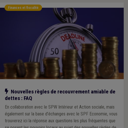
Finances et fiscalité
Notre action
Nouvelles règles de recouvrement amiable de
dettes : FAQ
En collaboration avec le SPW Intérieur et Action sociale, mais
également sur la base d’échanges avec le SPF Economie, vous
trouverez ici la réponse aux questions les plus fréquentes que
se posent les pouvoirs locaux au sujet des nouvelles règles de