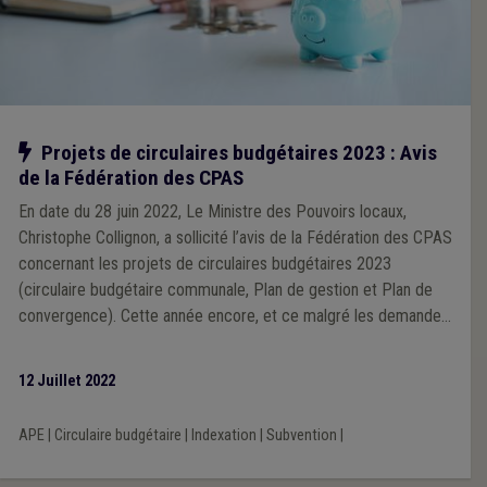
Notre action
Projets de circulaires budgétaires 2023 : Avis
de la Fédération des CPAS
En date du 28 juin 2022, Le Ministre des Pouvoirs locaux,
Christophe Collignon, a sollicité l’avis de la Fédération des CPAS
concernant les projets de circulaires budgétaires 2023
(circulaire budgétaire communale, Plan de gestion et Plan de
convergence). Cette année encore, et ce malgré les demandes
émises par la Fédération des CPAS en 2021, ces circulaires ont
été élaborées dans la continuité de celles des années
12 Juillet 2022
précédentes.
APE
|
Circulaire budgétaire
|
Indexation
|
Subvention
|