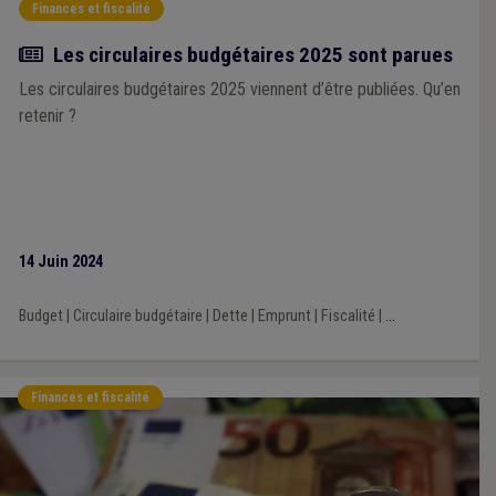
Finances et fiscalité
Actualité
Les circulaires budgétaires 2025 sont parues
Les circulaires budgétaires 2025 viennent d’être publiées. Qu’en
retenir ?
14 Juin 2024
Budget
|
Circulaire budgétaire
|
Dette
|
Emprunt
|
Fiscalité
|
...
Finances et fiscalité