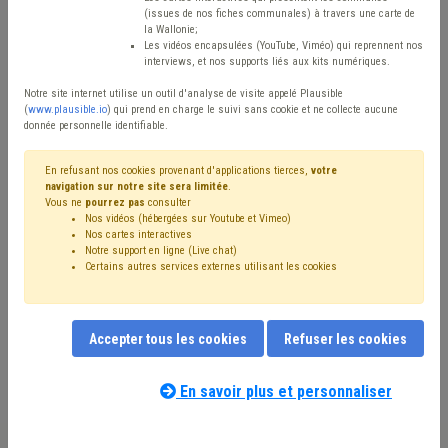
(issues de nos fiches communales) à travers une carte de
Avis / Actions
la Wallonie;
Les vidéos encapsulées (YouTube, Viméo) qui reprennent nos
Réinitialiser
interviews, et nos supports liés aux kits numériques.
Notre site internet utilise un outil d'analyse de visite appelé Plausible
(
www.plausible.io
) qui prend en charge le suivi sans cookie et ne collecte aucune
donnée personnelle identifiable.
Filtrer cette requête avec des mots-clés
En refusant nos cookies provenant d'applications tierces,
votre
navigation sur notre site sera limitée
.
Vous ne
pourrez pas
consulter
⇒ Circulaire budgétaire
(
retirer le mot clé
)
Budget
(16)
Nos vidéos (hébergées sur Youtube et Vimeo)
Taxe
(10)
Emprunt
(8)
Investissement
(7)
Recette
(6)
Nos cartes interactives
Plan de gestion
(6)
Subvention
(5)
Redevance
(5)
Notre support en ligne (Live chat)
Certains autres services externes utilisant les cookies
Dépense
(5)
Dette
(4)
Fiscalité
(4)
Fonds des communes
(3)
Tutelle
(3)
APE
(3)
CDLD
(3)
Coronavirus
(3)
FRIC
(3)
Compensation
(2)
Indexation
(2)
Commerce
(2)
Finances
(2)
CPAS
(2)
Accepter tous les cookies
Refuser les cookies
Déchet
(1)
Centre culturel
(1)
Nos experts associés au terme que
Additionnels communaux
(1)
Énergie
(1)
Facture
(1)
vous recherchez
(merci de prendre
En savoir plus et personnaliser
Comptabilité
(1)
Contentieux
(1)
Aide sociale
(1)
connaissance de notre
politique d'assistance-
Antenne
(1)
Bibliothèque
(1)
Appel à projet
(1)
conseil
) :
Précompte
(1)
Publicité
(1)
Recouvrement
(1)