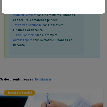
Règlement général sur la protection des données (RGPD)
(1)
Stationnement
(1)
Implantation commerciale
(1)
Jean-Marc Rombeaux
dans la matière
Aînés
Intercommunale
(1)
Fonction consultative
(1)
Mathieu Lambert
dans les matières
Finances
Maison de repos
(1)
Pension
(1)
Permis d'urbanisme
(1)
et fiscalité
, et
Marchés publics
Personnel
(1)
Piscine
(1)
Pouvoir adjudicateur
(1)
Katlyn Van Overmeire
dans la matière
Projet individualisé d'intégration sociale (PIIS)
(1)
Finances et fiscalité
Subside
(1)
Contrat
(1)
Indemnité
(1)
Coût-vérité
(1)
Julien Flagothier
dans la matière
Transition
(1)
Véhicule
(1)
Ukraine
(1)
Aurélie Lepère
dans la matière
Finances et
fiscalité
37 documents trouvés
|
Réinitialiser
Finances et fiscalité