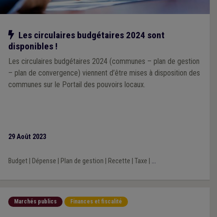
Notre action
Les circulaires budgétaires 2024 sont
disponibles !
Les circulaires budgétaires 2024 (communes – plan de gestion
– plan de convergence) viennent d’être mises à disposition des
communes sur le Portail des pouvoirs locaux.
29 Août 2023
Budget
|
Dépense
|
Plan de gestion
|
Recette
|
Taxe
|
...
Marchés publics
Finances et fiscalité