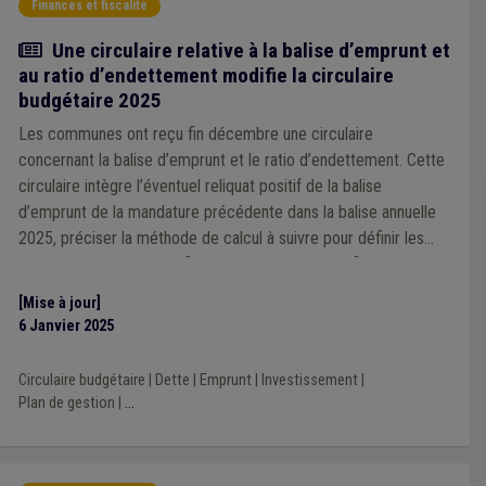
Finances et fiscalité
Actualité
Une circulaire relative à la balise d’emprunt et
au ratio d’endettement modifie la circulaire
budgétaire 2025
Les communes ont reçu fin décembre une circulaire
concernant la balise d’emprunt et le ratio d’endettement. Cette
circulaire intègre l’éventuel reliquat positif de la balise
d’emprunt de la mandature précédente dans la balise annuelle
2025, préciser la méthode de calcul à suivre pour définir les
ratios d’endettement et fixe le ratio des charges financières à
15,5 % pour les communes sous plan de gestion.
[Mise à jour]
6 Janvier 2025
Circulaire budgétaire
|
Dette
|
Emprunt
|
Investissement
|
Plan de gestion
|
...