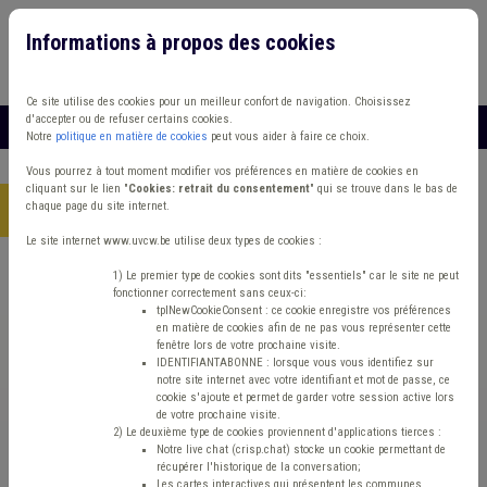
Informations à propos des cookies
Connexion
Vous travaillez dans un/une
Ce site utilise des cookies pour un meilleur confort de navigation. Choisissez
d'accepter ou de refuser certains cookies.
MENU
Notre
politique en matière de cookies
peut vous aider à faire ce choix.
Vous pourrez à tout moment modifier vos préférences en matière de cookies en
cliquant sur le lien "
Cookies: retrait du consentement
" qui se trouve dans le bas de
chaque page du site internet.
Accueil
> Circulaire budgétaire
Le site internet www.uvcw.be utilise deux types de cookies :
Trouver un contenu
1) Le premier type de cookies sont dits "essentiels" car le site ne peut
fonctionner correctement sans ceux-ci:
tplNewCookieConsent : ce cookie enregistre vos préférences
en matière de cookies afin de ne pas vous représenter cette
Circulaire budgétaire
fenêtre lors de votre prochaine visite.
IDENTIFIANTABONNE : lorsque vous vous identifiez sur
notre site internet avec votre identifiant et mot de passe, ce
cookie s'ajoute et permet de garder votre session active lors
Matière(s) principale(s)
de votre prochaine visite.
2) Le deuxième type de cookies proviennent d'applications tierces :
Notre live chat (crisp.chat) stocke un cookie permettant de
Type de contenu
récupérer l'historique de la conversation;
Les cartes interactives qui présentent les communes