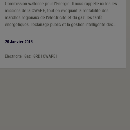
Commission wallonne pour l'Energie. Il nous rappelle ici les les
missions de la CWaPE, tout en évoquant la rentabilité des
marchés régionaux de l'électricité et du gaz, les tarifs
énergétiques, l'éclairage public et la gestion intelligente des
réseaux. Sans oublier, au passage, de rassurer les communes
quant à leurs investissements en tant qu'actionnaires
20 Janvier 2015
historiques et principaux des Gestionnaires de Réseaux de
Distinction (GRD).
Électricité
|
Gaz
|
GRD
|
CWAPE
|