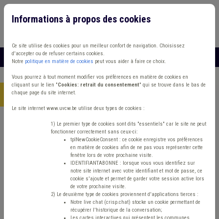
Informations à propos des cookies
Connexion
Vous travaillez dans un/une
Ce site utilise des cookies pour un meilleur confort de navigation. Choisissez
d'accepter ou de refuser certains cookies.
MENU
Notre
politique en matière de cookies
peut vous aider à faire ce choix.
Vous pourrez à tout moment modifier vos préférences en matière de cookies en
cliquant sur le lien "
Cookies: retrait du consentement
" qui se trouve dans le bas de
chaque page du site internet.
Accueil
> CWAPE
Le site internet www.uvcw.be utilise deux types de cookies :
Trouver un contenu
1) Le premier type de cookies sont dits "essentiels" car le site ne peut
fonctionner correctement sans ceux-ci:
tplNewCookieConsent : ce cookie enregistre vos préférences
en matière de cookies afin de ne pas vous représenter cette
CWAPE
fenêtre lors de votre prochaine visite.
IDENTIFIANTABONNE : lorsque vous vous identifiez sur
notre site internet avec votre identifiant et mot de passe, ce
cookie s'ajoute et permet de garder votre session active lors
Energie
de votre prochaine visite.
2) Le deuxième type de cookies proviennent d'applications tierces :
Notre live chat (crisp.chat) stocke un cookie permettant de
Type de contenu
récupérer l'historique de la conversation;
Les cartes interactives qui présentent les communes