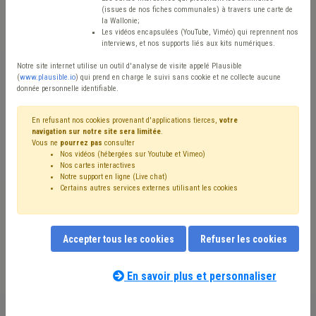
(issues de nos fiches communales) à travers une carte de
Avis / Actions
la Wallonie;
Les vidéos encapsulées (YouTube, Viméo) qui reprennent nos
Réinitialiser
interviews, et nos supports liés aux kits numériques.
Notre site internet utilise un outil d'analyse de visite appelé Plausible
(
www.plausible.io
) qui prend en charge le suivi sans cookie et ne collecte aucune
donnée personnelle identifiable.
Filtrer cette requête avec des mots-clés
En refusant nos cookies provenant d'applications tierces,
votre
navigation sur notre site sera limitée
.
Vous ne
pourrez pas
consulter
⇒ CWAPE
(
retirer le mot clé
)
Électricité
(6)
GRD
(5)
Nos vidéos (hébergées sur Youtube et Vimeo)
Gaz
(4)
Dette
(2)
CLE
(1)
Justice
(1)
Pauvreté
(1)
Nos cartes interactives
Recouvrement
(1)
Délai
(1)
Notre support en ligne (Live chat)
Certains autres services externes utilisant les cookies
Nos experts associés au terme que
Accepter tous les cookies
Refuser les cookies
vous recherchez
(merci de prendre
connaissance de notre
politique d'assistance-
En savoir plus et personnaliser
conseil
) :