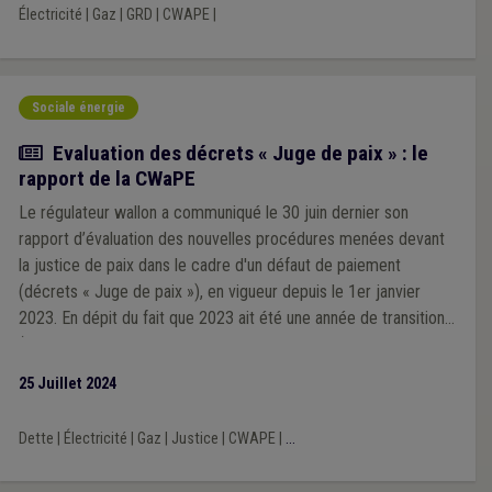
Électricité
|
Gaz
|
GRD
|
CWAPE
|
Sociale énergie
Actualité
Evaluation des décrets « Juge de paix » : le
rapport de la CWaPE
Le régulateur wallon a communiqué le 30 juin dernier son
rapport d’évaluation des nouvelles procédures menées devant
la justice de paix dans le cadre d'un défaut de paiement
(décrets « Juge de paix »), en vigueur depuis le 1er janvier
2023. En dépit du fait que 2023 ait été une année de transition
(impacts de la crise énergétique, blocages importants et
multiples liés à la plateforme Atrias), les chiffres et retours de
25 Juillet 2024
terrain restent interpellants. Au terme de son analyse, la CWaPE
conclut que des ajustements aux décrets sont nécessaires afin
Dette
|
Électricité
|
Gaz
|
Justice
|
CWAPE
|
...
que ceux-ci puissent atteindre les objectifs fixés par le
législateur, également dans une optique de protection du