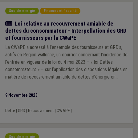
consommateur et d’équilibre du marché.
Sociale énergie
Finances et fiscalité
Actualité
Loi relative au recouvrement amiable de
dettes du consommateur - Interpellation des GRD
et fournisseurs par la CWaPE
La CWaPE a adressé à l’ensemble des fournisseurs et GRD’s,
actifs en Région wallonne, un courrier concernant l’incidence de
l’entrée en vigueur de la loi du 4 mai 2023 – « loi Dettes
consommateurs » – sur l’application des dispositions légales en
matière de recouvrement amiable de dettes d’énergie en
Région wallonne.
9 Novembre 2023
Dette
|
GRD
|
Recouvrement
|
CWAPE
|
Sociale énergie