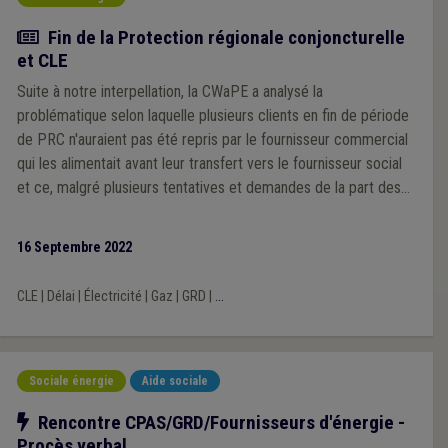
Actualité
Fin de la Protection régionale conjoncturelle
et CLE
Suite à notre interpellation, la CWaPE a analysé la
problématique selon laquelle plusieurs clients en fin de période
de PRC n'auraient pas été repris par le fournisseur commercial
qui les alimentait avant leur transfert vers le fournisseur social
et ce, malgré plusieurs tentatives et demandes de la part des
GRD.
16 Septembre 2022
CLE
|
Délai
|
Électricité
|
Gaz
|
GRD
|
...
Sociale énergie
Aide sociale
Notre action
Rencontre CPAS/GRD/Fournisseurs d'énergie -
Procès verbal