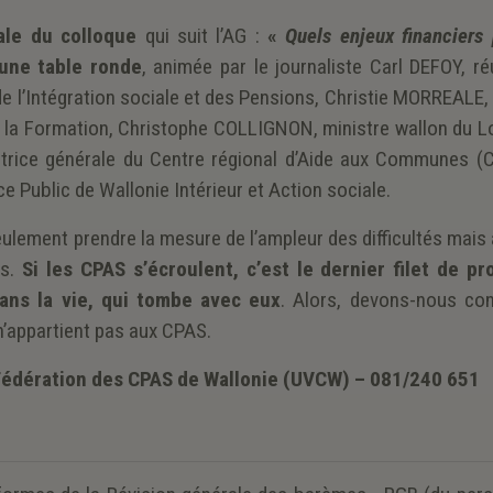
ale du colloque
qui suit l’AG :
«
Quels enjeux financiers 
’une table ronde
, animée par le journaliste Carl DEFOY, r
e l’Intégration sociale et des Pensions, Christie MORREALE,
i et la Formation, Christophe COLLIGNON, ministre wallon du
ctrice générale du Centre régional d’Aide aux Communes (
 Public de Wallonie Intérieur et Action sociale.
eulement prendre la mesure de l’ampleur des difficultés mais 
es.
Si les CPAS s’écroulent, c’est le dernier filet de pr
dans la vie, qui tombe avec eux
. Alors, devons-nous con
 n’appartient pas aux CPAS.
Fédération des CPAS de Wallonie (UVCW) – 081/240 651