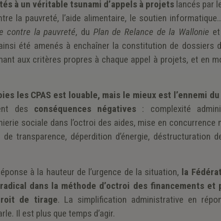
tés à un véritable tsunami d’appels à projets
lancés par l
re la pauvreté, l’aide alimentaire, le soutien informatique
te contre la pauvreté
, du
Plan de Relance de la Wallonie
e
ainsi été amenés à enchaîner la constitution de dossiers 
mant aux critères propres à chaque appel à projets, et en m
oies les CPAS est louable, mais le mieux est l’ennemi du
nent des
conséquences négatives
: complexité adminis
nierie sociale dans l’octroi des aides, mise en concurrence
de transparence, déperdition d’énergie, déstructuration d
éponse à la hauteur de l’urgence de la situation,
la Fédéra
dical dans la méthode d’octroi des financements et 
roit de tirage
. La simplification administrative en répo
le. Il est plus que temps d’agir.