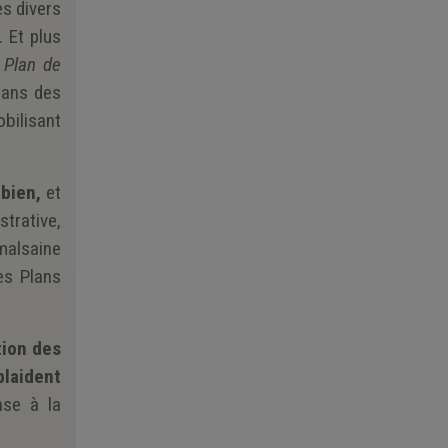
es divers
… Et plus
t
Plan de
dans des
obilisant
 bien,
et
trative,
 malsaine
es Plans
tion des
plaident
nse à la