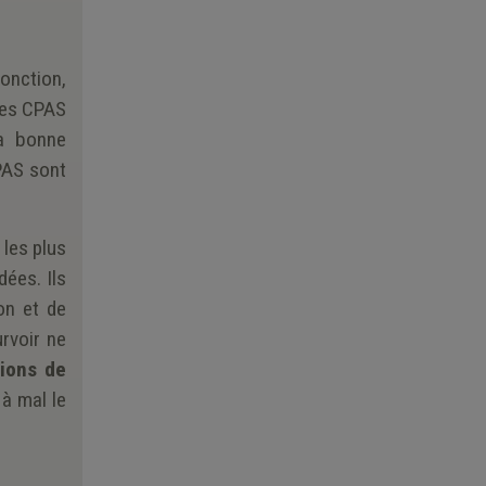
fonction,
 Les CPAS
la bonne
CPAS sont
 les plus
ées. Ils
on et de
rvoir ne
tions de
 à mal le