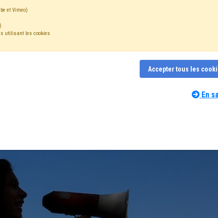
be et Vimeo)
)
s utilisant les cookies
e XHAUFLAIRE
Accepter tous les cook
En sa