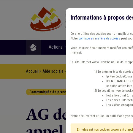
Informations à propos de
Ce site utilise des cookies pour un meilleur c
Notre
politique en matière de cookies
peut vous
Actions
Matières
Format
Vous pourrez à tout moment modifier vos préfé
internet.
Le site internet www.uvcw.be utilise deux type
Accueil
>
Aide sociale
>
Communiqués de presse
>
AG de la F
1) Le premier type de cookie
tplNewCookieConsent
IDENTIFIANTABONNE :
session active lors 
2) Le deuxième type de cooki
Communiqués de presse
Aide sociale
Notre live chat (cri
Les cartes interac
Les vidéos encapsul
AG de la Fédéra
Notre site internet utilise un outil d'analyse d
appel au secours
En refusant nos cookies provenant d'appl