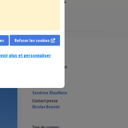
ies
Refuser les cookies
voir plus et personnaliser
Date de mise en ligne
23 Mars 2023
Auteurs
Michel L'Hoost
Sandrine Xhauflaire
Contact presse
Nicolas Bonomi
Type de contenu