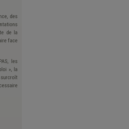
nce, des
ntations
te de la
aire face
PAS, les
loi », la
surcroît
cessaire