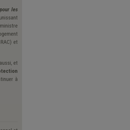
pour les
éunissant
 ministre
 Logement
CRAC) et
aussi, et
otection
tinuer à