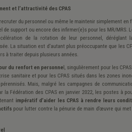
ement et l’attractivité des CPAS
r recruter du personnel ou même le maintenir simplement en 
nnel de support ou encore des infirmer(e)s pour les MR/MRS.
élération de la rotation de leur personnel, déréglant 
lisée. La situation est d'autant plus préoccupante que les 
s à traiter depuis plusieurs années.
our du renfort en personne
l, singulièrement pour les CPAS
rise sanitaire et pour les CPAS situés dans les zones inond
pérennisés. Mais, malgré les campagnes de communicati
r la Fédération des CPAS en janvier 2022, les postes à pou
ntenant
impératif d’aider les CPAS à rendre leurs condi
actifs
pour lutter contre la pénurie de main d’œuvre qui met
rel