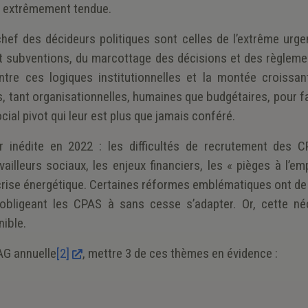
jà extrêmement tendue.
chef des décideurs politiques sont celles de l’extrême urge
 et subventions, du marcottage des décisions et des règleme
entre ces logiques institutionnelles et la montée croissan
s, tant organisationnelles, humaines que budgétaires, pour f
ocial pivot qui leur est plus que jamais conféré.
r inédite en 2022 : les difficultés de recrutement des C
ailleurs sociaux, les enjeux financiers, les « pièges à l’emp
crise énergétique. Certaines réformes emblématiques ont de 
 obligeant les CPAS à sans cesse s’adapter. Or, cette né
nible.
AG annuelle
[2]
, mettre 3 de ces thèmes en évidence :