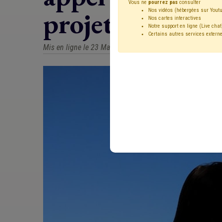
Vous ne
pourrez pas
consulter
projets
Nos vidéos (hébergées sur Youtu
Nos cartes interactives
Notre support en ligne (Live chat
Certains autres services externe
Mis en ligne le 23 Mars 2023 - Michel L'HOOST, Sandrin