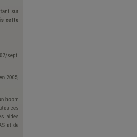
stant sur
is cette
07/sept.
en 2005,
 un boom
utes ces
es aides
AS et de