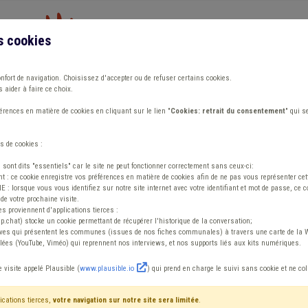
s cookies
Vous travaillez dans un/une
onfort de navigation. Choisissez d'accepter ou de refuser certains cookies.
 aider à faire ce choix.
ions
Publications
Outils
Fiches communa
rences en matière de cookies en cliquant sur le lien "
Cookies: retrait du consentement
" qui s
s de cookies :
édération des CPAS wallons : entre appel au secours, appels à l’équipe et a
s sont dits "essentiels" car le site ne peut fonctionner correctement sans ceux-ci:
 : ce cookie enregistre vos préférences en matière de cookies afin de ne pas vous représenter cette
 lorsque vous vous identifiez sur notre site internet avec votre identifiant et mot de passe, ce co
de votre prochaine visite.
es proviennent d'applications tierces :
sp.chat) stocke un cookie permettant de récupérer l'historique de la conversation;
tives qui présentent les communes (issues de nos fiches communales) à travers une carte de la W
ées (YouTube, Viméo) qui reprennent nos interviews, et nos supports liés aux kits numériques.
tion des CPAS wall
e visite appelé Plausible (
www.plausible.io
) qui prend en charge le suivi sans cookie et ne co
, appels à l’équipe 
ications tierces,
votre navigation sur notre site sera limitée
.