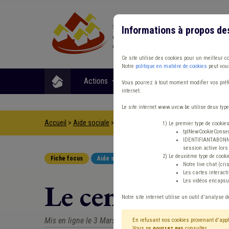
Informations à propos de
Ce site utilise des cookies pour un meilleur c
Notre
politique en matière de cookies
peut vous
Actions
Matières
Format
Vous pourrez à tout moment modifier vos préfé
internet.
Le site internet www.uvcw.be utilise deux type
Accueil
>
Aide sociale
>
Fiche focus
>
Le centre public d'acti
1) Le premier type de cookie
tplNewCookieConsent
IDENTIFIANTABONNE :
session active lors 
2) Le deuxième type de cooki
Fiche focus
Aide sociale
Notre live chat (cri
Les cartes interac
Les vidéos encapsul
Le centre public
Notre site internet utilise un outil d'analyse d
Mis en ligne le 3 Mars 2008 - Dernière mise à jour le 10 
En refusant nos cookies provenant d'appl
Vous ne
pourrez pas
consulter