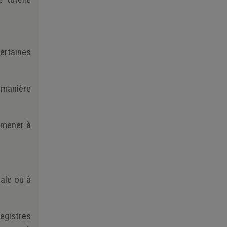
certaines
 manière
r mener à
iale ou à
registres