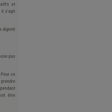
atifs et
l s'agit
a dignité
pose pas
. Pour ce
, prendre
i pendant
oit être