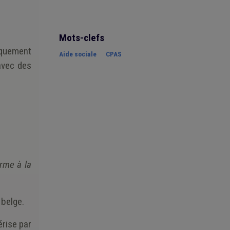
Mots-clefs
niquement
Aide sociale
CPAS
avec des
orme à la
 belge.
érise par