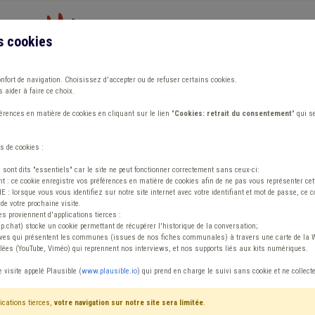
s cookies
Vous travaillez dans un/une
onfort de navigation. Choisissez d'accepter ou de refuser certains cookies.
 aider à faire ce choix.
ions
Publications
Outils
Fiches communa
rences en matière de cookies en cliquant sur le lien "
Cookies: retrait du consentement
" qui s
s de cookies :
on sociale: ses missions
s sont dits "essentiels" car le site ne peut fonctionner correctement sans ceux-ci:
 : ce cookie enregistre vos préférences en matière de cookies afin de ne pas vous représenter cette
 lorsque vous vous identifiez sur notre site internet avec votre identifiant et mot de passe, ce co
de votre prochaine visite.
es proviennent d'applications tierces :
sp.chat) stocke un cookie permettant de récupérer l'historique de la conversation;
tives qui présentent les communes (issues de nos fiches communales) à travers une carte de la W
ées (YouTube, Viméo) qui reprennent nos interviews, et nos supports liés aux kits numériques.
 d'action sociale: s
e visite appelé Plausible (
www.plausible.io
) qui prend en charge le suivi sans cookie et ne collect
Octobre 2025
ications tierces,
votre navigation sur notre site sera limitée
.