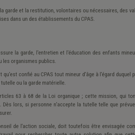
la garde et la restitution, volontaires ou nécessaires, des va
mises dans un des établissements du CPAS.
ssure la garde, l'entretien et l'éducation des enfants mine
 ou les organismes publics.
nt qu'est confié au CPAS tout mineur d'âge à l'égard duquel
 tutelle ou la garde matérielle.
articles 63 à 68 de la Loi organique ; cette mission, qui t
ès lors, si personne n'accepte la tutelle telle que prévue
surer.
nseil de l’action sociale, doit toutefois être envisagée c
travail pour rechercher toute autre solution afin que cette