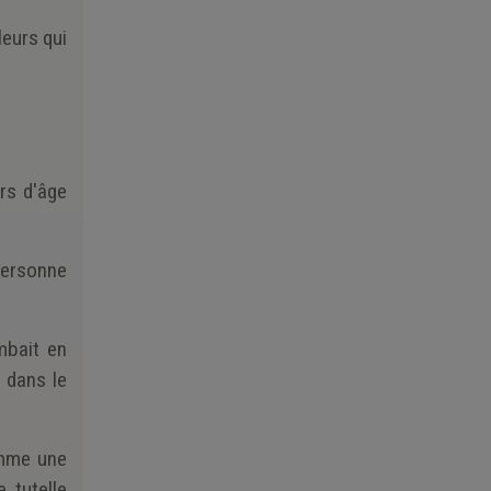
leurs qui
urs d'âge
 personne
ombait en
 dans le
omme une
 tutelle