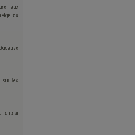
urer aux
belge ou
ducative
 sur les
ur choisi