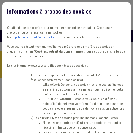
Informations à propos des cookies
Connexion
Vous travaillez dans un/une
Ce site utilise des cookies pour un meilleur confort de navigation. Choisissez
d'accepter ou de refuser certains cookies.
MENU
Notre
politique en matière de cookies
peut vous aider à faire ce choix.
Vous pourrez à tout moment modifier vos préférences en matière de cookies en
cliquant sur le lien "
Cookies: retrait du consentement
" qui se trouve dans le bas de
chaque page du site internet.
Accueil
>
Management de la donnée
>
Actualité
>
E-
Gouvernement : quelle stratégie pour les pouvoirs publics
Le site internet www.uvcw.be utilise deux types de cookies :
wallons ?
1) Le premier type de cookies sont dits "essentiels" car le site ne peut
fonctionner correctement sans ceux-ci:
tplNewCookieConsent : ce cookie enregistre vos préférences
en matière de cookies afin de ne pas vous représenter cette
Actualité
Management de la donnée
Nouvelles technologies
fenêtre lors de votre prochaine visite.
IDENTIFIANTABONNE : lorsque vous vous identifiez sur
notre site internet avec votre identifiant et mot de passe, ce
E-Gouvernement :
cookie s'ajoute et permet de garder votre session active lors
de votre prochaine visite.
quelle stratégie pour
2) Le deuxième type de cookies proviennent d'applications tierces :
Notre live chat (crisp.chat) stocke un cookie permettant de
récupérer l'historique de la conversation;
Les cartes interactives qui présentent les communes