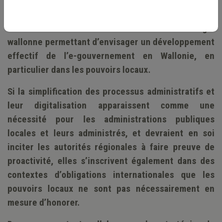
La carence wallonne dans le financement de la
Banque-carrefour d’échange des données met
actuellement en lumière l’absence de stratégie
wallonne permettant d’envisager un développement
effectif de l’e-gouvernement en Wallonie, en
particulier dans les pouvoirs locaux.
Si la simplification des processus administratifs et
leur digitalisation apparaissent comme une
nécessité pour les administrations publiques
locales et leurs administrés, et devraient en soi
inciter les autorités régionales à faire preuve de
proactivité, elles s’inscrivent également dans des
contextes d’obligations internationales que les
pouvoirs locaux ne sont pas nécessairement en
mesure d’honorer.