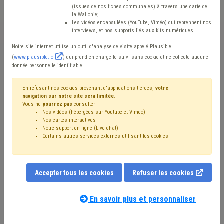
les pouvoirs publics
(issues de nos fiches communales) à travers une carte de
la Wallonie;
wallons ?
Les vidéos encapsulées (YouTube, Viméo) qui reprennent nos
interviews, et nos supports liés aux kits numériques.
Notre site internet utilise un outil d'analyse de visite appelé Plausible
Mis en ligne le 25 Octobre 2022 - Alexandre MAITRE, Marie-Laure
(
www.plausible.io
) qui prend en charge le suivi sans cookie et ne collecte aucune
VAN RILLAER
donnée personnelle identifiable.
En refusant nos cookies provenant d'applications tierces,
votre
navigation sur notre site sera limitée
.
Vous ne
pourrez pas
consulter
Nos vidéos (hébergées sur Youtube et Vimeo)
Nos cartes interactives
Notre support en ligne (Live chat)
Certains autres services externes utilisant les cookies
Accepter tous les cookies
Refuser les cookies
En savoir plus et personnaliser