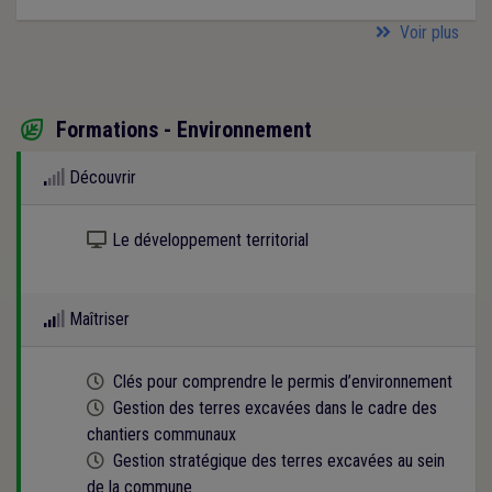
Voir plus
Formations - Environnement

Découvrir
Kit numérique gratuit
Le développement territorial
Maîtriser
Cette formation est programmée
Clés pour comprendre le permis d’environnement
Cette formation est programmée
Gestion des terres excavées dans le cadre des
chantiers communaux
Cette formation est programmée
Gestion stratégique des terres excavées au sein
de la commune