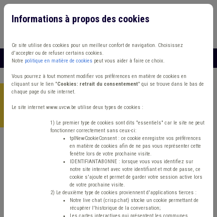
Informations à propos des cookies
Connexion
Vous travaillez dans un/une
Ce site utilise des cookies pour un meilleur confort de navigation. Choisissez
d'accepter ou de refuser certains cookies.
MENU
Notre
politique en matière de cookies
peut vous aider à faire ce choix.
Vous pourrez à tout moment modifier vos préférences en matière de cookies en
cliquant sur le lien "
Cookies: retrait du consentement
" qui se trouve dans le bas de
chaque page du site internet.
Accueil
>
Environnement
>
Actualité
>
Publication de deux
nouveaux outils relatifs à l’intégration de la question des
Le site internet www.uvcw.be utilise deux types de cookies :
terres excavées dans le cadre de différents marchés publics
1) Le premier type de cookies sont dits "essentiels" car le site ne peut
fonctionner correctement sans ceux-ci:
tplNewCookieConsent : ce cookie enregistre vos préférences
en matière de cookies afin de ne pas vous représenter cette
Actualité
Environnement
Marchés publics
fenêtre lors de votre prochaine visite.
IDENTIFIANTABONNE : lorsque vous vous identifiez sur
notre site internet avec votre identifiant et mot de passe, ce
Publication de deux
cookie s'ajoute et permet de garder votre session active lors
de votre prochaine visite.
nouveaux outils
2) Le deuxième type de cookies proviennent d'applications tierces :
Notre live chat (crisp.chat) stocke un cookie permettant de
récupérer l'historique de la conversation;
Les cartes interactives qui présentent les communes