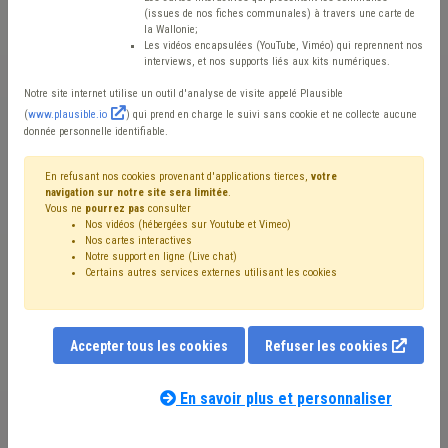
relatifs à l’intégration
(issues de nos fiches communales) à travers une carte de
la Wallonie;
de la question des
Les vidéos encapsulées (YouTube, Viméo) qui reprennent nos
interviews, et nos supports liés aux kits numériques.
terres excavées dans le
Notre site internet utilise un outil d'analyse de visite appelé Plausible
(
www.plausible.io
) qui prend en charge le suivi sans cookie et ne collecte aucune
cadre de différents
donnée personnelle identifiable.
marchés publics
En refusant nos cookies provenant d'applications tierces,
votre
navigation sur notre site sera limitée
.
Vous ne
pourrez pas
consulter
Mis en ligne le 12 Juin 2025 - Elodie BAVAY, Matteo GASTOUT,
Nos vidéos (hébergées sur Youtube et Vimeo)
Nos cartes interactives
Frédérique WITTERS
Notre support en ligne (Live chat)
Certains autres services externes utilisant les cookies
Lors de notre webinaire
«
Gestion des terres
Accepter tous les cookies
Refuser les cookies
excavées : focus sur vos marchés publics
»
du 28
mars 2025, nous vous annoncions la publication
En savoir plus et personnaliser
prochaine de nouveaux outils liés à cette thématique.
Ceux-ci sont désormais disponibles sur notre site