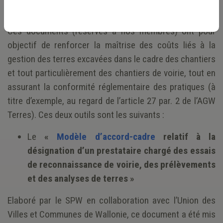
Internet.
Ces documents (réservés à nos membres) ont pour
objectif de renforcer la maîtrise des coûts liés à la
gestion des terres excavées dans le cadre des chantiers
et tout particulièrement des chantiers de voirie, tout en
assurant la conformité réglementaire des pratiques (à
titre d’exemple, au regard de l’article 27 par. 2 de l’AGW
Terres). Ces deux outils sont les suivants :
Le
«
Modèle d’accord-cadre
relatif à la
désignation d’un prestataire chargé des essais
de reconnaissance de voirie, des prélèvements
et des analyses de terres »
Elaboré par le SPW en collaboration avec l’Union des
Villes et Communes de Wallonie, ce document a été mis