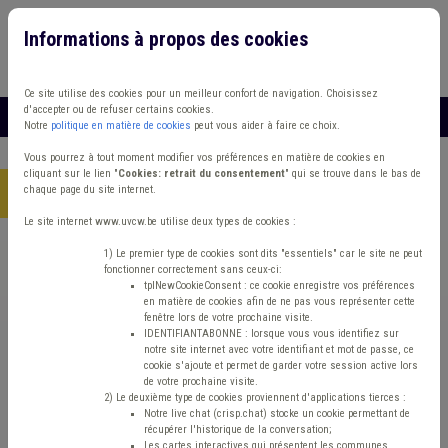
Informations à propos des cookies
Connexion
Vous travaillez dans un/une
Ce site utilise des cookies pour un meilleur confort de navigation. Choisissez
d'accepter ou de refuser certains cookies.
MENU
Notre
politique en matière de cookies
peut vous aider à faire ce choix.
Vous pourrez à tout moment modifier vos préférences en matière de cookies en
cliquant sur le lien "
Cookies: retrait du consentement
" qui se trouve dans le bas de
chaque page du site internet.
Accueil
> CPASOutils
Le site internet www.uvcw.be utilise deux types de cookies :
Trouver un contenu
1) Le premier type de cookies sont dits "essentiels" car le site ne peut
fonctionner correctement sans ceux-ci:
tplNewCookieConsent : ce cookie enregistre vos préférences
en matière de cookies afin de ne pas vous représenter cette
CPASOutils
fenêtre lors de votre prochaine visite.
IDENTIFIANTABONNE : lorsque vous vous identifiez sur
notre site internet avec votre identifiant et mot de passe, ce
cookie s'ajoute et permet de garder votre session active lors
Matière(s) principale(s)
de votre prochaine visite.
2) Le deuxième type de cookies proviennent d'applications tierces :
Notre live chat (crisp.chat) stocke un cookie permettant de
Outils
récupérer l'historique de la conversation;
Les cartes interactives qui présentent les communes