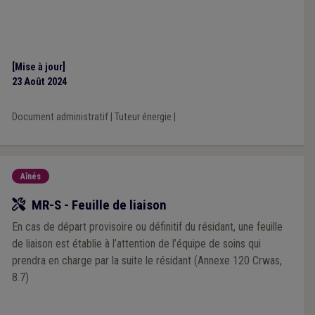
[Mise à jour]
23 Août 2024
Document administratif
|
Tuteur énergie
|
Aînés
Outil
MR-S - Feuille de liaison
En cas de départ provisoire ou définitif du résidant, une feuille
de liaison est établie à l’attention de l’équipe de soins qui
prendra en charge par la suite le résidant (Annexe 120 Crwas,
8.7)