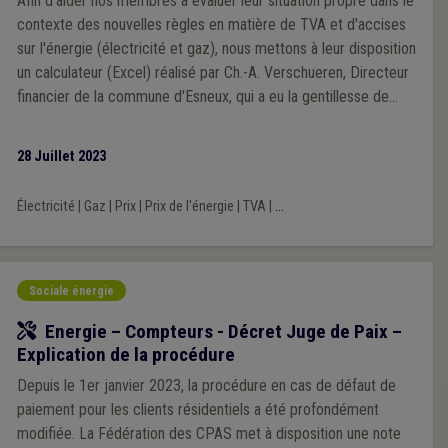
Afin d'aider nos membres à évaluer leur situation propre dans le
contexte des nouvelles règles en matière de TVA et d'accises
sur l'énergie (électricité et gaz), nous mettons à leur disposition
un calculateur (Excel) réalisé par Ch.-A. Verschueren, Directeur
financier de la commune d'Esneux, qui a eu la gentillesse de
nous le communiquer. Après quelques tests, notamment avec
d'autres directeurs financiers, il nous semble que le calculateur
28 Juillet 2023
fonctionne correctement. Nous ne pouvons cependant pas
vous garantir sa validité avec une certitude absolue, ayant été
Électricité
|
Gaz
|
Prix
|
Prix de l'énergie
|
TVA
|
...
conçu dans l'urgence. Voyez-le comme un outil d'aide à la
décision, comme un élément d'analyse parmi d'autres, mais pas
comme un outil décisionnel en soi. Notez enfin que ce
calculateur tient compte des taux d'accises en vigueur
Sociale énergie
aujourd'hui, lesquels sont néanmoins appelés à évoluer.
Outil
Energie – Compteurs - Décret Juge de Paix –
Explication de la procédure
Depuis le 1er janvier 2023, la procédure en cas de défaut de
paiement pour les clients résidentiels a été profondément
modifiée. La Fédération des CPAS met à disposition une note