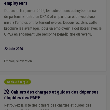
employeurs
Depuis le 1er janvier 2025, les subventions octroyées en cas
de partenariat entre un CPAS et un partenaire, en vue d'une
mise à l'emploi, ont fortement évolué. Découvrez dans cette
brochure les avantages, pour un employeur, à collaborer avec le
CPAS en engageant une personne bénéficiaire du revenu
d'intégration (ou d'une aide sociale équivalente).
22 Juin 2026
Emploi
|
Subvention
|
Sociale énergie
Outil
Cahiers des charges et guides des dépenses
éligibles des PAPE
Retrouvez la liste des cahiers des charges et guides des