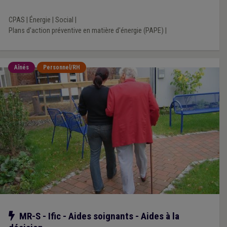
CPAS
|
Énergie
|
Social
|
Plans d'action préventive en matière d'énergie (PAPE)
|
Aînés
Personnel/RH
Notre action
MR-S - Ific - Aides soignants - Aides à la