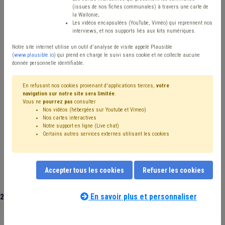
(issues de nos fiches communales) à travers une carte de
Avis / Actions
la Wallonie;
Les vidéos encapsulées (YouTube, Viméo) qui reprennent nos
Réinitialiser
interviews, et nos supports liés aux kits numériques.
Notre site internet utilise un outil d'analyse de visite appelé Plausible
(
www.plausible.io
) qui prend en charge le suivi sans cookie et ne collecte aucune
donnée personnelle identifiable.
Filtrer cette requête avec des mots-clés
En refusant nos cookies provenant d'applications tierces,
votre
navigation sur notre site sera limitée
.
Vous ne
pourrez pas
consulter
Plans d'action préventive en matière d'énergie (PAPE)
(4)
Nos vidéos (hébergées sur Youtube et Vimeo)
Ukraine
(3)
CPAS
(3)
Emploi
(3)
Subvention
(3)
Nos cartes interactives
Facture
(2)
Formation
(2)
Notre support en ligne (Live chat)
Certains autres services externes utilisant les cookies
Banque carrefour de la Sécurité Sociale
(2)
Synergie commune / CPAS
(2)
Maison de repos
(2)
Personnel médical
(1)
Primo-arrivant
(1)
Prix de l'énergie
(1)
Santé
(1)
Secret professionnel
(1)
Accepter tous les cookies
Refuser les cookies
Sécurité
(1)
Social
(1)
Énergie
(1)
Entreprise
(1)
Évaluation
(1)
Document administratif
(1)
Eau
(1)
En savoir plus et personnaliser
27 documents trouvés
|
Réinitialiser
Électricité
(1)
Descriptif d'emploi
(1)
Précarité énergétique
(1)
Tuteur énergie
(1)
CLE
(1)
Contrat
(1)
Intégration sociale
(1)
Isolation
(1)
Prix
(1)