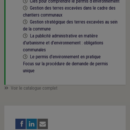
Cette formation est programmée
Clés pour comprendre le permis d’environnement
Cette formation est programmée
Gestion des terres excavées dans le cadre des
chantiers communaux
Cette formation est programmée
Gestion stratégique des terres excavées au sein
de la commune
Cette formation est programmée
La publicité administrative en matière
d’urbanisme et d’environnement : obligations
communales
Cette formation est programmée
Le permis d’environnement en pratique
Focus sur la procédure de demande de permis
unique
Voir le catalogue complet