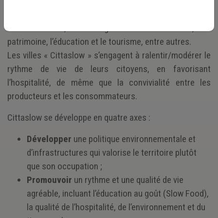
alimentaire locale à celui de qualité de vie globale dans
la ville, dans des secteurs tels que la mobilité,
l’environnement, l’aménagement du territoire, le
patrimoine, l’éducation et le tourisme, entre autres.
Les villes « Cittaslow » s’engagent à ralentir/modérer le
rythme de vie de leurs citoyens, en favorisant
l’hospitalité, de même que la convivialité entre les
producteurs et les consommateurs.
Cittaslow se développe en quatre axes :
Développer
une politique environnementale et
d’infrastructures qui valorise le territoire plutôt
que son occupation ;
Promouvoir
un rythme et une qualité de vie
agréable, incluant l’éducation au goût (Slow Food),
la qualité de l’hospitalité, de l’environnement et du