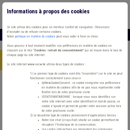
Informations à propos des cookies
Connexion
Vous travaillez dans un/une
Ce site utilise des cookies pour un meilleur confort de navigation. Choisissez
d'accepter ou de refuser certains cookies.
MENU
Notre
politique en matière de cookies
peut vous aider à faire ce choix.
Vous pourrez à tout moment modifier vos préférences en matière de cookies en
cliquant sur le lien "
Cookies: retrait du consentement
" qui se trouve dans le bas de
chaque page du site internet.
Accueil
>
Environnement
>
Bonne pratique
>
Cittaslow, un label
pour une commune où il fait bon vivre
Le site internet www.uvcw.be utilise deux types de cookies :
1) Le premier type de cookies sont dits "essentiels" car le site ne peut
fonctionner correctement sans ceux-ci:
tplNewCookieConsent : ce cookie enregistre vos préférences
Bonne pratique
Environnement
en matière de cookies afin de ne pas vous représenter cette
fenêtre lors de votre prochaine visite.
Cittaslow, un label
IDENTIFIANTABONNE : lorsque vous vous identifiez sur
notre site internet avec votre identifiant et mot de passe, ce
cookie s'ajoute et permet de garder votre session active lors
pour une commune où
de votre prochaine visite.
2) Le deuxième type de cookies proviennent d'applications tierces :
Notre live chat (crisp.chat) stocke un cookie permettant de
il fait bon vivre
récupérer l'historique de la conversation;
Les cartes interactives qui présentent les communes