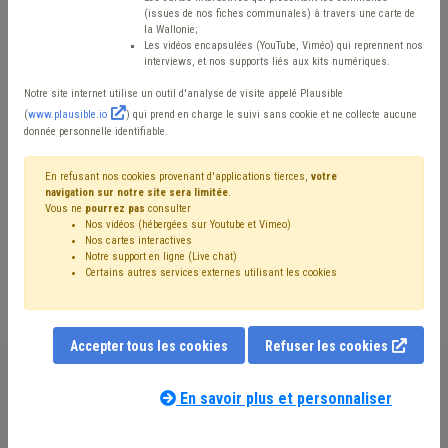
(issues de nos fiches communales) à travers une carte de
la Wallonie;
Mis en ligne le 12 Juin 2013 - Gwenaël DELAITE
Les vidéos encapsulées (YouTube, Viméo) qui reprennent nos
interviews, et nos supports liés aux kits numériques.
Notre site internet utilise un outil d'analyse de visite appelé Plausible
Le mouvement bien connu de « Slow Food », initié à la
(
www.plausible.io
) qui prend en charge le suivi sans cookie et ne collecte aucune
donnée personnelle identifiable.
fin des années 1980, et qui a pour principal objectif de
sensibiliser les citoyens à la qualité de vie par le goût, la
En refusant nos cookies provenant d'applications tierces,
votre
découverte des produits de proximité et la préservation
navigation sur notre site sera limitée
.
Vous ne
pourrez pas
consulter
de la biodiversité locale, a été étendu à une philosophie
Nos vidéos (hébergées sur Youtube et Vimeo)
Nos cartes interactives
plus globale appelée « Cittaslow ».
Notre support en ligne (Live chat)
Certains autres services externes utilisant les cookies
De l'italien città « cité » et de l’anglais slow « lent(e) »,
Cittaslow est né en Italie en 1999, de l’initiative de
Accepter tous les cookies
plusieurs bourgmestres, dans la foulée du mouvement
Refuser les cookies
d’écogastronomie.
En savoir plus et personnaliser
Cette philosophie élargit en effet le concept de qualité