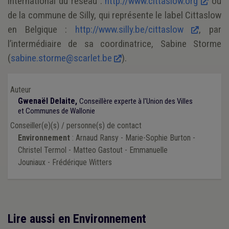
international du réseau :
http://www.cittaslow.org
ou
de la commune de Silly, qui représente le label Cittaslow
en Belgique :
http://www.silly.be/cittaslow
, par
l’intermédiaire de sa coordinatrice, Sabine Storme
(
sabine.storme@scarlet.be
).
Auteur
Gwenaël Delaite,
Conseillère experte à l'Union des Villes
et Communes de Wallonie
Conseiller(e)(s) / personne(s) de contact
Environnement
: Arnaud Ransy - Marie-Sophie Burton -
Christel Termol - Matteo Gastout - Emmanuelle
Jouniaux - Frédérique Witters
Lire aussi en Environnement