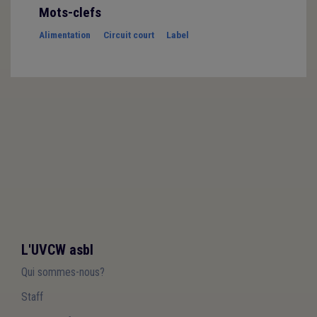
Mots-clefs
Alimentation
Circuit court
Label
L'UVCW asbl
Qui sommes-nous?
Staff